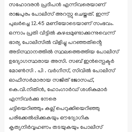
സഹോദരൻ പ്രദീപൻ എന്നിവരെയാണ്
രാജപുരം പോലീസ് അറസ്റ്റു ചെയ്തത്. ഇന്ന്
പുലർച്ചെ 12.45 മണിയോടെയാണ് സംഭവം.
ഒന്നാം പ്രതി വീട്ടിൽ കുഴപ്പമുണ്ടാക്കുന്നുവെന്ന്
ഭാര്യ പോലീസിൽ വിളിച്ചു പറഞ്ഞതിൻ്റെ
അടിസ്ഥാനത്തിൽ സ്ഥലത്തെത്തിയ പോലീസ്
ഉദ്യോഗസ്ഥരായ അസി. സബ് ഇൻസ്പെക്ടർ
മോൺസി . പി . വർഗീസ്, സിവിൽ പോലീസ്
ഓഫീസർമാരായ സജിത് ജോസഫ്,
കെ.വി.നിതിൻ, ഹോംഗാർഡ് ശശികുമാർ
എന്നിവർക്കു നേരെ
ചട്ടിയെറിഞ്ഞും കല്ല് പെറുക്കിയെറിഞ്ഞു
പരിക്കേൽപ്പിക്കുകയും ഔദ്യോഗിക
കൃത്യനിർവ്വഹണം തടയുകയും പോലീസ്