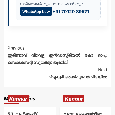
വാർത്തകൾക്കും പരസ്യങ്ങൾക്കും:
+91 70120 89571
WhatsApp Now
Previous
ഇരിണാവ് വിവേഴ്സ് ഇൻഡസ്ട്രിയൽ കോ ഓപ്പ്.
സൊസൈറ്റി സുവർണ്ണ ജൂബിലി
Next
ചീട്ടുകളി അഞ്ചുപേർ പിടിയിൽ
More Stories
Kannur
Kannur
50 കുപ്പി മാഹി (
മൂന്നു ലക്ഷത്തിൻ്റെ