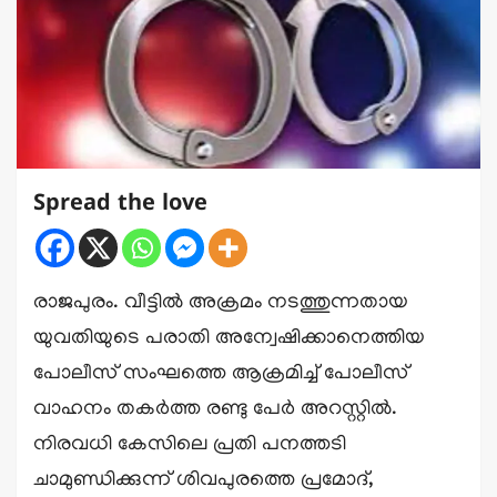
Spread the love
രാജപുരം. വീട്ടിൽ അക്രമം നടത്തുന്നതായ
യുവതിയുടെ പരാതി അന്വേഷിക്കാനെത്തിയ
പോലീസ് സംഘത്തെ ആക്രമിച്ച് പോലീസ്
വാഹനം തകർത്ത രണ്ടു പേർ അറസ്റ്റിൽ.
നിരവധി കേസിലെ പ്രതി പനത്തടി
ചാമുണ്ഡിക്കുന്ന് ശിവപുരത്തെ പ്രമോദ്,