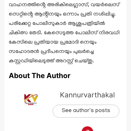
വാഹനത്തിൻ്റെ അരികിലെഗ്ലാസ്, വയർലെസ്
സെറ്റിൻ്റെ ആൻ്റിനയും ഒന്നാം പ്രതി നശിപ്പിച്ചു.
പരിക്കേറ്റ പോലീസുകാർ ആശുപത്രിയിൽ
ചികിത്സ തേടി. കേസെടുത്ത പോലീസ് നിരവധി
കേസിലെ പ്രതിയായ പ്രമോദി നെയും
സഹോദരൻ പ്രദീപനെയും പുലർച്ചെ
കസ്റ്റഡിയിലെടുത്ത് അറസ്റ്റ് ചെയ്തു.
About The Author
Kannurvarthakal
See author's posts