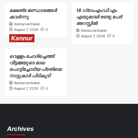
ക്ഷേത്ര ഭണ്ഡാരങ്ങൾ
18 ഗ്രാംഎംഡി എം
കവർന്നു
എയുമായി രണ്ടു പേർ
അറസ്റ്റിൽ
Kannurvarthakal
August 7, 2026
0
Kannurvarthakal
August 7, 2026
0
Kannur
വെള്ളം ചോദിച്ചെത്തി
വീട്ടമ്മയുടെ മാല
പൊട്ടിച്ചോടിയ പ്രതിയെ
നാട്ടുകാർ പിടികൂടി
Kannurvarthakal
August 7, 2026
0
Archives