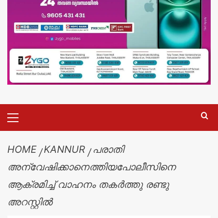
HOME
KANNUR
പരാതി
അന്വേഷിക്കാനെത്തിയപോലീസിനെ
ആക്രമിച്ച് വാഹനം തകർത്തു രണ്ടു
അറസ്റ്റിൽ