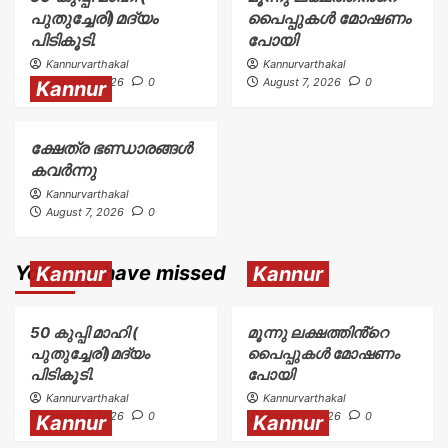
പുതുച്ചേരി)മദ്യം
പൈപ്പുകൾ മോഷണം
പിടികൂടി.
പോയി
Kannurvarthakal
Kannurvarthakal
August 7, 2026
0
August 7, 2026
0
Kannur
ക്ഷേത്ര ഭണ്ഡാരങ്ങൾ
കവർന്നു
Kannurvarthakal
August 7, 2026
0
You may have missed
Kannur
Kannur
50 കുപ്പി മാഹി (
മൂന്നു ലക്ഷത്തിൻ്റെ
പുതുച്ചേരി)മദ്യം
പൈപ്പുകൾ മോഷണം
പിടികൂടി.
പോയി
Kannurvarthakal
Kannurvarthakal
August 7, 2026
0
August 7, 2026
0
Kannur
Kannur