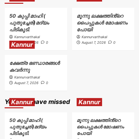
50 കുപ്പി മാഹി (
മൂന്നു ലക്ഷത്തിൻ്റെ
പുതുച്ചേരി)മദ്യം
പൈപ്പുകൾ മോഷണം
പിടികൂടി.
പോയി
Kannurvarthakal
Kannurvarthakal
August 7, 2026
0
August 7, 2026
0
Kannur
ക്ഷേത്ര ഭണ്ഡാരങ്ങൾ
കവർന്നു
Kannurvarthakal
August 7, 2026
0
You may have missed
Kannur
Kannur
50 കുപ്പി മാഹി (
മൂന്നു ലക്ഷത്തിൻ്റെ
പുതുച്ചേരി)മദ്യം
പൈപ്പുകൾ മോഷണം
പിടികൂടി.
പോയി