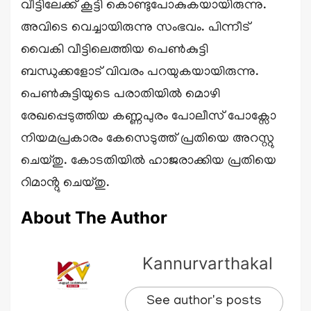
വീട്ടിലേക്ക് കൂട്ടി കൊണ്ടുപോകുകയായിരുന്നു.
അവിടെ വെച്ചായിരുന്നു സംഭവം. പിന്നീട്
വൈകി വീട്ടിലെത്തിയ പെൺകുട്ടി
ബന്ധുക്കളോട് വിവരം പറയുകയായിരുന്നു.
പെൺകുട്ടിയുടെ പരാതിയിൽ മൊഴി
രേഖപ്പെടുത്തിയ കണ്ണപുരം പോലീസ് പോക്സോ
നിയമപ്രകാരം കേസെടുത്ത് പ്രതിയെ അറസ്റ്റു
ചെയ്തു. കോടതിയിൽ ഹാജരാക്കിയ പ്രതിയെ
റിമാൻ്റു ചെയ്തു.
About The Author
Kannurvarthakal
See author's posts