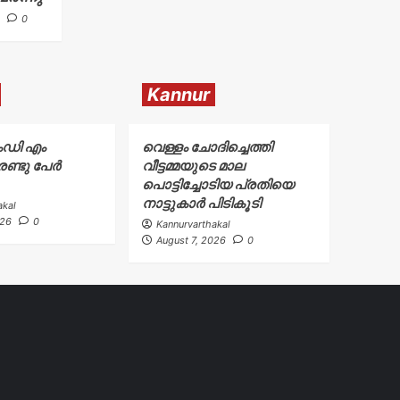
0
Kannur
ംഡി എം
വെള്ളം ചോദിച്ചെത്തി
ണ്ടു പേർ
വീട്ടമ്മയുടെ മാല
പൊട്ടിച്ചോടിയ പ്രതിയെ
നാട്ടുകാർ പിടികൂടി
akal
026
0
Kannurvarthakal
August 7, 2026
0