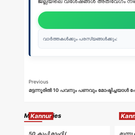
ജില്ലയിലെ വിശേഷങ്ങൾ അതിവേഗം നിങ്ങ
വാർത്തകൾക്കും പരസ്യങ്ങൾക്കും:
Previous
മട്ടന്നൂരിൽ 10 പവനും പണവും മോഷ്ടിച്ചയാൾ 
More Stories
Kannur
Kann
50 കുപ്പി മാഹി (
മൂന്നു