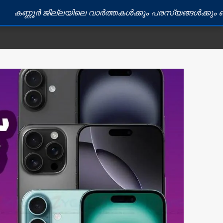
ജില്ലയിലെ വാർത്തകൾക്കും പരസ്യങ്ങൾക്കും ബന്ധപ്പെടുക