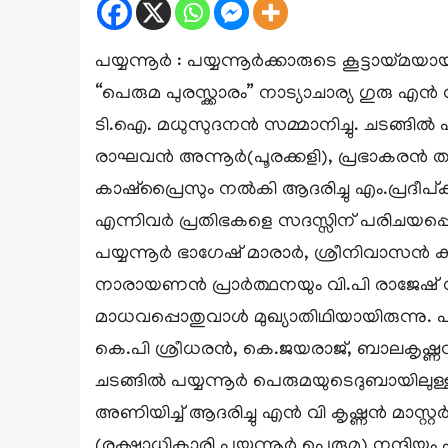
പയ്യന്നൂർ : പയ്യന്നൂർക്കാരുടെ കൂട്ടായ്
“പെരുമ പുരസ്ക്കാരം” നാട്യാചാര്യ ഗുരു എൻ
ടി.ഐ. മധുസുദനൻ സമ്മാനിച്ചു. ചടങ്ങിൽ പയ്
രാഘവൻ അന്നൂർ(പൂരക്കളി), പ്രഭാകരൻ 
കാഷ്പ്രൈസും നൽകി ആദരിച്ചു എം.പ്രദീപ്
എന്നിവർ പ്രതിഭകളെ സദസ്സിന് പരിചയപ്പെ
പയ്യന്നൂർ ഭാഗേഷ് മാരാർ, ശ്രീനിവാസൻ 
നാരായണൻ പ്രാർത്ഥനയും വി.പി രാജേഷ് സ്വ
മാധവപ്പൊതുവാൾ മുഖ്യാതിഥിയായിരുന്നു. 
കെ.പി ശ്രീധരൻ, കെ.ജയരാജ്, ബാലകൃഷ്ണ
ചടങ്ങിൽ പയ്യന്നൂർ പെരുമയുടെദുബായിലുള
അണിയിച്ച് ആദരിച്ചു എൻ വി കൃഷ്ണൻ മാസ്റ്
(രക്ഷാധികാരി പയ്യന്നൂർ പെരുമ) നന്ദിയും