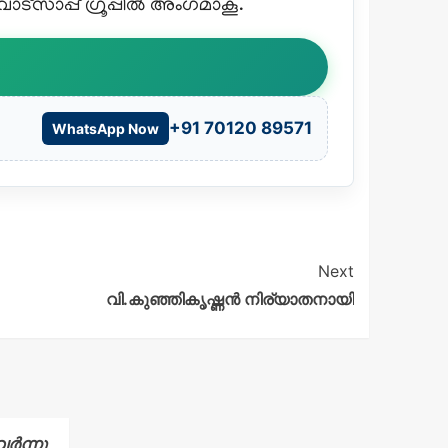
്സാപ്പ് ഗ്രൂപ്പിൽ അംഗമാകൂ.
+91 70120 89571
WhatsApp Now
Next
വി.കുഞ്ഞികൃഷ്ണൻ നിര്യാതനായി
ർന്നു