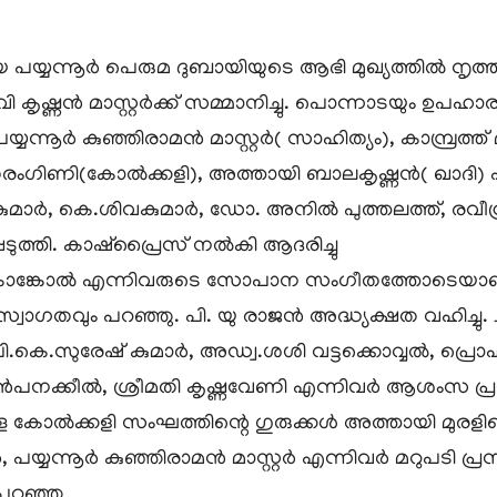
മയായ പയ്യന്നൂർ പെരുമ ദുബായിയുടെ ആഭി മുഖ്യത്തിൽ നൃത
 വി കൃഷ്ണൻ മാസ്റ്റർക്ക് സമ്മാനിച്ചു. പൊന്നാടയും ഉപ
യന്നൂർ കുഞ്ഞിരാമൻ മാസ്റ്റർ( സാഹിത്യം), കാമ്പ്രത്ത
തരംഗിണി(കോൽക്കളി), അത്തായി ബാലകൃഷ്ണൻ( ഖാദി) 
കുമാർ, കെ.ശിവകുമാർ, ഡോ. അനിൽ പുത്തലത്ത്, രവീന്
ടുത്തി. കാഷ്പ്രൈസ് നൽകി ആദരിച്ചു
കാങ്കോൽ എന്നിവരുടെ സോപാന സംഗീതത്തോടെയാണ് പരിപ
ാഗതവും പറഞ്ഞു. പി. യു രാജൻ അദ്ധ്യക്ഷത വഹിച്ചു. 
പി.കെ.സുരേഷ് കുമാർ, അഡ്വ.ശശി വട്ടക്കൊവ്വൽ, പ്ര
ൻപനക്കീൽ, ശ്രീമതി കൃഷ്ണവേണി എന്നിവർ ആശംസ പ്ര
്ള കോൽക്കളി സംഘത്തിന്റെ ഗുരുക്കൾ അത്തായി മുരള
റർ, പയ്യന്നൂർ കുഞ്ഞിരാമൻ മാസ്റ്റർ എന്നിവർ മറുപടി 
 പറഞ്ഞു