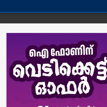
കണ്ണൂർ 