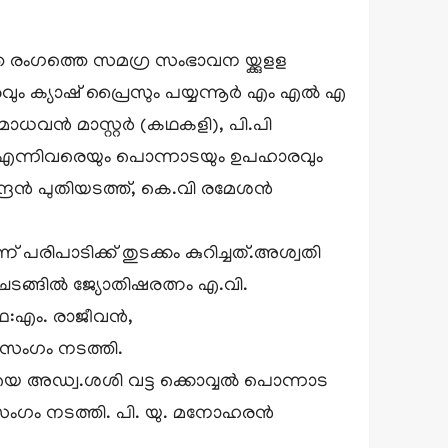
്ത രംഗത്തെ സമഗ്ര സംഭാവന യ്ക്കുളള
ഹാരവും ക്യാഷ് പ്രൈസും പയ്യന്നൂർ എം എൽ എ
് മാധവൻ മാസ്റ്റർ (കഥകളി), പി.പി
എന്നിവരെയും പൊന്നാടയും ഉപഹാരവും
ദ്രൻ പുതിയടത്ത്, കെ.വി രമേശൻ
ാടിക്ക് തുടക്കം കുറിച്ചത്.അശ്വതി
ചടങ്ങിൽ ജ്യോതിഷരത്നം എ.വി.
ൊഫ:എം. രാജീവൻ,
സംഗം നടത്തി.
ിയെ അഡ്വ.ശശി വട്ട ക്കൊവ്വൽ പൊന്നാട
പ്രസംഗം നടത്തി. പി. യു. മനോഹരൻ