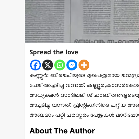
Spread the love
കണ്ണൂര്‍: ബിജെപിയുടെ മുഖപത്രമായ ജന്മഭ
പേജ് അച്ചടിച്ചു വന്നത്. കണ്ണൂര്‍,കാസര്‍
അധ്യക്ഷന്‍ സാദിഖലി ശിഹാബ് തങ്ങളുടെയും
അച്ചടിച്ചു വന്നത്. പ്രിന്റിംഗിനിടെ പറ്റിയ 
അബദ്ധം പറ്റി പരസ്പരം പേജുകള്‍ മാറിപ്പ
About The Author