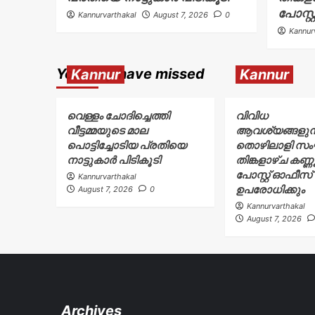
പോസ്റ
Kannurvarthakal
August 7, 2026
0
Kannur
You may have missed
Kannur
Kannur
വെള്ളം ചോദിച്ചെത്തി
വിവിധ
വീട്ടമ്മയുടെ മാല
ആവശ്യങ്ങളുന്നയ
പൊട്ടിച്ചോടിയ പ്രതിയെ
തൊഴിലാളി സ
നാട്ടുകാർ പിടികൂടി
തിങ്കളാഴ്ച കണ്
പോസ്റ്റ് ഓഫീസ്
Kannurvarthakal
ഉപരോധിക്കും
August 7, 2026
0
Kannurvarthakal
August 7, 2026
Archives