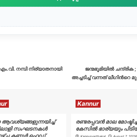
 എം.വി. നമ്പി നിര്യാതനായി
ജന്മഭൂമിയില്‍ ചന്ദ്രി
അച്ചടിച്ച് വന്നത് ലീഗിന്‍റ
ur
Kannur
 ആവശ്യങ്ങളുന്നയിച്ച്
രണ്ടരപ്പവൻ മാല മോഷ്ടിച്
ലാളി സംഘടനകൾ
കേസിൽ ഭാര്യയും പിടി
ളാഴ്ച കണ്ണൂർ ഹെഡ്
Kannurvarthakal
August 7, 2026