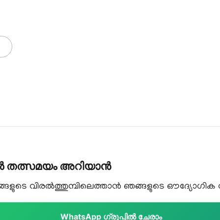
കൾ തത്സമയം അറിയാൻ
ളുടെ വിരൽത്തുമ്പിലെത്താൻ ഞങ്ങളുടെ ഔദ്യോഗിക വാട
WhatsApp ഗ്രൂപ്പിൽ ചേരാം