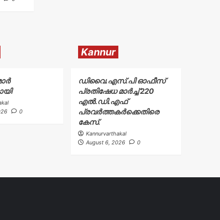
Kannur
ാർ
ഡിവൈ.എസ്.പി ഓഫീസ്
ായി
പ്രതിഷേധ മാർച്ച് 220
എൽ.ഡി.എഫ്
akal
പ്രവർത്തകർക്കെതിരെ
026
0
കേസ്.
Kannurvarthakal
August 6, 2026
0