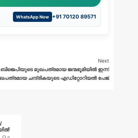
+91 70120 89571
WhatsApp Now
Next
ക ; ബിജെപിയുടെ മുഖപത്രമായ ജന്മഭൂമിയില്‍ ഇന്ന്
െ മുഖപത്രമായ ചന്ദ്രികയുടെ എഡിറ്റോറിയല്‍ പേജ്
ച
യിൽ
0