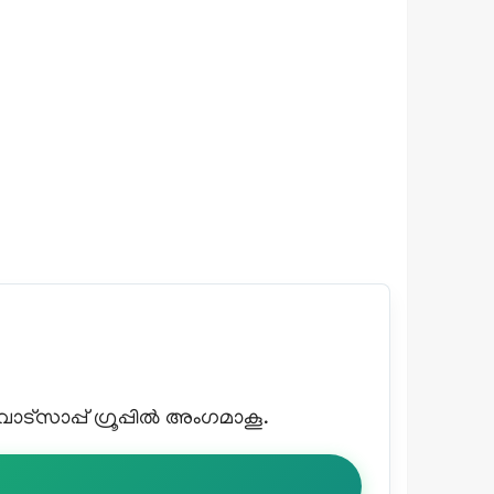
്സാപ്പ് ഗ്രൂപ്പിൽ അംഗമാകൂ.