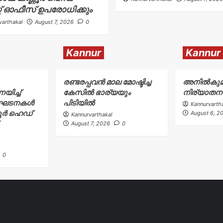
്റ് ഓഫീസ് ഉപരോധിക്കും
varthakal
August 7, 2026
0
Kannur
Kannur
രണ്ടരപ്പവൻ മാല മോഷ്ടിച്ച
അനിൽകുമ
ിച്ച്
കേസിൽ ഭാര്യയും
നിര്യാതന
ംഘടനകൾ
പിടിയിൽ
Kannurvarth
ണൂർ ഹെഡ്
August 6, 2
Kannurvarthakal
August 7, 2026
0
0