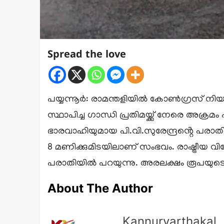
Spread the love
പയ്യന്നൂർ: രാമന്തളിയിൽ കോൺഗ്രസ് നിയന്
സ്ഥാപിച്ച ഗാന്ധി പ്രതിമയ്ക്ക് നേരെ അ
ഭാരവാഹിയുമായ പി.വി.സുരേന്ദ്രൻ്റെ പരാ
8 മണിക്കുമിടയിലാണ് സംഭവം. രാഷ്ട്രീയ
പരാതിയിൽ പറയുന്നു. അരലക്ഷം രൂപയുടെ
About The Author
Kannurvarthakal