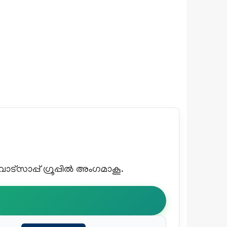
്സാപ്പ് ഗ്രൂപ്പിൽ അംഗമാകൂ.