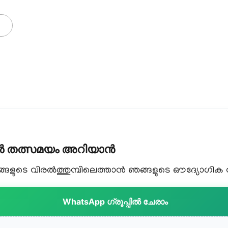
കൾ തത്സമയം അറിയാൻ
ളുടെ വിരൽത്തുമ്പിലെത്താൻ ഞങ്ങളുടെ ഔദ്യോഗിക വാട
WhatsApp ഗ്രൂപ്പിൽ ചേരാം