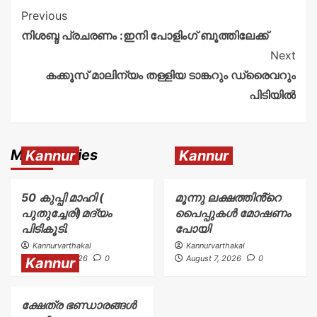
Previous
നിശബ്ദ പ്രചരണം :ഇനി പോളിംഗ് ബൂത്തിലേക്ക്
Next
കക്കൂസ് മാലിന്യം തള്ളിയ ടാങ്കറും ഡ്രൈവറും
പിടിയിൽ
More Stories
Kannur
Kannur
50 കുപ്പി മാഹി (
മൂന്നു ലക്ഷത്തിൻ്റെ
പുതുച്ചേരി)മദ്യം
പൈപ്പുകൾ മോഷണം
പിടികൂടി.
പോയി
Kannurvarthakal
Kannurvarthakal
August 7, 2026
0
August 7, 2026
0
Kannur
ക്ഷേത്ര ഭണ്ഡാരങ്ങൾ