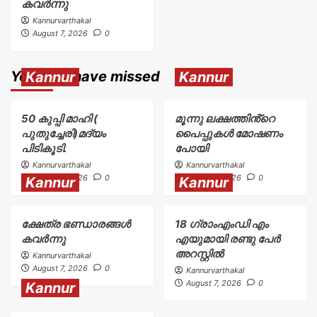
കവർന്നു
Kannurvarthakal
August 7, 2026
0
You may have missed
Kannur
Kannur
50 കുപ്പി മാഹി (
മൂന്നു ലക്ഷത്തിൻ്റെ
പുതുച്ചേരി)മദ്യം
പൈപ്പുകൾ മോഷണം
പിടികൂടി.
പോയി
Kannurvarthakal
Kannurvarthakal
August 7, 2026
0
August 7, 2026
0
Kannur
Kannur
ക്ഷേത്ര ഭണ്ഡാരങ്ങൾ
18 ഗ്രാംഎംഡി എം
കവർന്നു
എയുമായി രണ്ടു പേർ
അറസ്റ്റിൽ
Kannurvarthakal
August 7, 2026
0
Kannurvarthakal
August 7, 2026
0
Kannur