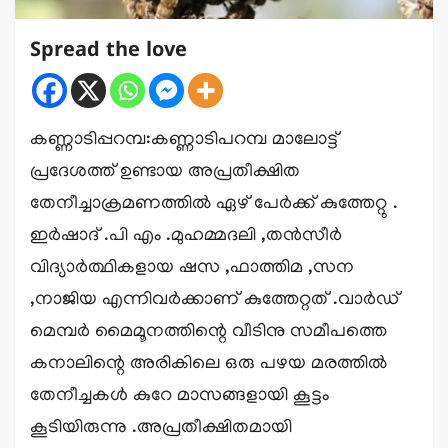
Spread the love
കണ്ണാടിപ്പറമ്പ:കണ്ണാടിപറമ്പ മാലോട്ട്
പ്രദേശത്ത് ഉണ്ടായ അപ്രതീക്ഷിത
തേനീച്ചാക്രമണത്തിൽ ഏഴ് പേർക്ക് കുത്തേറ്റു .
ഇർഷാദ് .പി എം .മുഹമ്മദലി ,തൻസീർ
വിദ്യാർത്ഥികളായ ഷസ ,ഫാത്തിമ ,സന
,നാജിയ എന്നിവർക്കാണ് കുത്തേറ്റത് .വാർഡ്
മെമ്പർ മൈമൂനത്തിന്റെ വീടിനു സമീപത്തെ
കനാലിന്റെ അരികിലെ ഒരു പഴയ മരത്തിൽ
തേനീച്ചകൾ കുറേ മാസങ്ങളായി കൂട്ടം
കൂടിയിരുന്നു .അപ്രതീക്ഷിതമായി