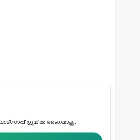
്സാപ്പ് ഗ്രൂപ്പിൽ അംഗമാകൂ.