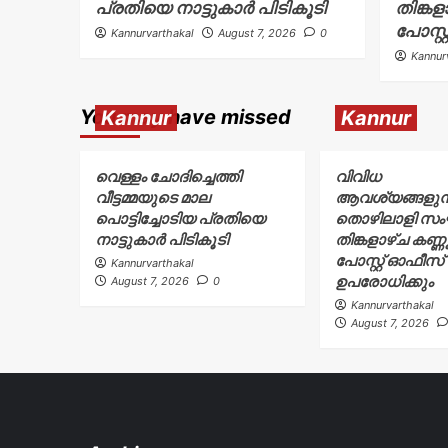
പ്രതിയെ നാട്ടുകാർ പിടികൂടി
തിങ്ക
പോസ്റ
Kannurvarthakal
August 7, 2026
0
Kannur
You may have missed
Kannur
Kannur
വെള്ളം ചോദിച്ചെത്തി
വിവിധ
വീട്ടമ്മയുടെ മാല
ആവശ്യങ്ങളുന്നയ
പൊട്ടിച്ചോടിയ പ്രതിയെ
തൊഴിലാളി സ
നാട്ടുകാർ പിടികൂടി
തിങ്കളാഴ്ച കണ്
പോസ്റ്റ് ഓഫീസ്
Kannurvarthakal
ഉപരോധിക്കും
August 7, 2026
0
Kannurvarthakal
August 7, 2026