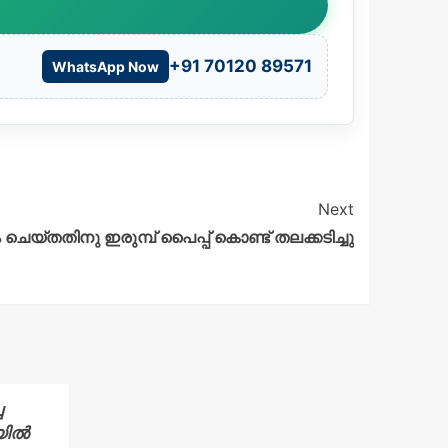
+91 70120 89571
WhatsApp Now
Next
െയ്തതിനു ഇരുമ്പ് പൈപ്പ് കൊണ്ട് തലക്കടിച്ചു
ച
യിൽ