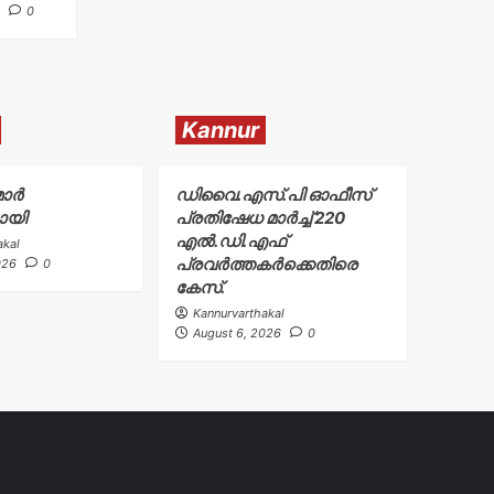
0
Kannur
ാർ
ഡിവൈ.എസ്.പി ഓഫീസ്
ായി
പ്രതിഷേധ മാർച്ച് 220
എൽ.ഡി.എഫ്
akal
പ്രവർത്തകർക്കെതിരെ
026
0
കേസ്.
Kannurvarthakal
August 6, 2026
0