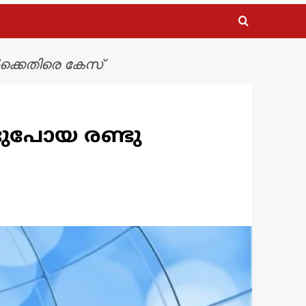
്കെതിരെ കേസ്
ുപോയ രണ്ടു