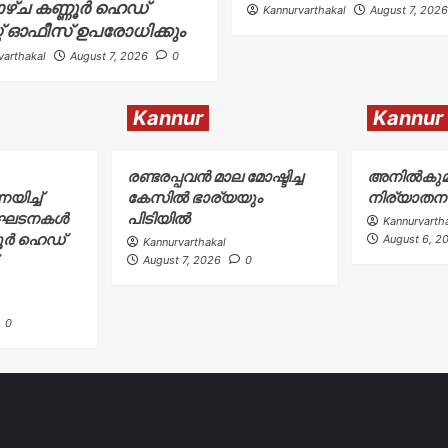
ളാഴ്ച കണ്ണൂർ ഹെഡ്
Kannurvarthakal
August 7, 2026
്റ് ഓഫീസ് ഉപരോധിക്കും
varthakal
August 7, 2026
0
Kannur
Kannur
രണ്ടരപ്പവൻ മാല മോഷ്ടിച്ച
അനിൽകുമ
ിച്ച്
കേസിൽ ഭാര്യയും
നിര്യാതന
ംഘടനകൾ
പിടിയിൽ
Kannurvarth
ണൂർ ഹെഡ്
August 6, 2
Kannurvarthakal
August 7, 2026
0
0