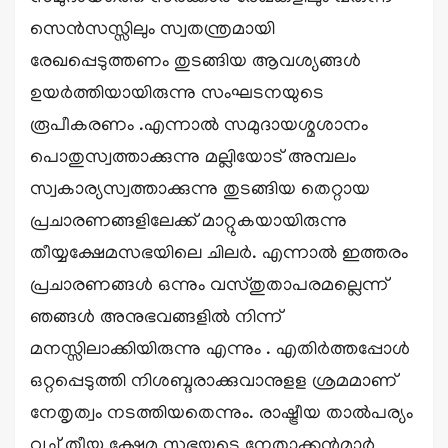
സെൻസസ്സിലും സ്വതന്ത്രമായി
രേഖപ്പെടുത്തണം തുടങ്ങിയ ആവശ്യങ്ങൾ
ഉയർത്തിയായിരുന്നു സംഘടനയുടെ
രൂപീകരണം .എന്നാൽ സമുദായശ്മശാനം
പൊതുസ്വത്താക്കുന്നു മല്ലിയോട് അമ്പലം
സ്വകാര്യസ്വത്താക്കുന്നു തുടങ്ങിയ തെറ്റായ
പ്രചാരണങ്ങളിലേക്ക് മാറ്റുകയായിരുന്നു
തീയ്യക്ഷേമസഭയിലെ ചിലർ. എന്നാൽ ഇത്തരം
പ്രചാരണങ്ങൾ ഒന്നും വസ്തുതാപരമല്ലെന്ന്
ഞങ്ങൾ അനുഭവങ്ങളിൽ നിന്ന്
മനസ്സിലാക്കിയിരുന്നു എന്നും . എതിർത്തപ്പോൾ
ഒറ്റപ്പെടുത്തി നിശബ്ദരാക്കുവാനുളള ശ്രമമാണ്
നേതൃത്വം നടത്തിയതെന്നും. രാഷ്ട്രീയ താൽപര്യം
വച്ച് തീയ്യ ക്ഷേമ സഭയുടെ നേതാക്കൻമാർ