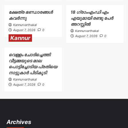
ക്ഷേത്ര ഭണ്ഡാരങ്ങൾ
18 ഗ്രാംഎംഡി എം
കവർന്നു
എയുമായി രണ്ടു പേർ
അറസ്റ്റിൽ
Kannurvarthakal
August 7, 2026
0
Kannurvarthakal
August 7, 2026
0
Kannur
വെള്ളം ചോദിച്ചെത്തി
വീട്ടമ്മയുടെ മാല
പൊട്ടിച്ചോടിയ പ്രതിയെ
നാട്ടുകാർ പിടികൂടി
Kannurvarthakal
August 7, 2026
0
Archives