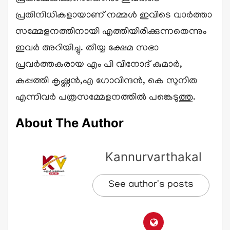
പ്രതിനിധികളായാണ് നമ്മൾ ഇവിടെ വാർത്താ
സമ്മേളനത്തിനായി എത്തിയിരിക്കുന്നതെന്നും
ഇവർ അറിയിച്ചു. തീയ്യ ക്ഷേമ സഭാ
പ്രവർത്തകരായ എം പി വിനോദ് കുമാർ,
കുപ്പത്തി കൃഷ്ണൻ,എ ഗോവിന്ദൻ, കെ സുനിത
എന്നിവർ പത്രസമ്മേളനത്തിൽ പങ്കെടുത്തു.
About The Author
Kannurvarthakal
See author's posts