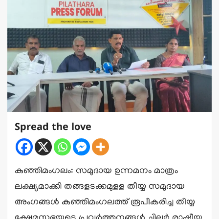
Spread the love
കുഞ്ഞിമംഗലം: സമുദായ ഉന്നമനം മാത്രം
ലക്ഷ്യമാക്കി തങ്ങളടക്കമുളള തീയ്യ സമുദായ
അംഗങ്ങൾ കുഞ്ഞിമംഗലത്ത് രൂപീകരിച്ച തീയ്യ
ക്ഷേമസഭയുടെ പ്രവർത്തനങ്ങൾ ചിലർ രാഷ്ട്രീയ