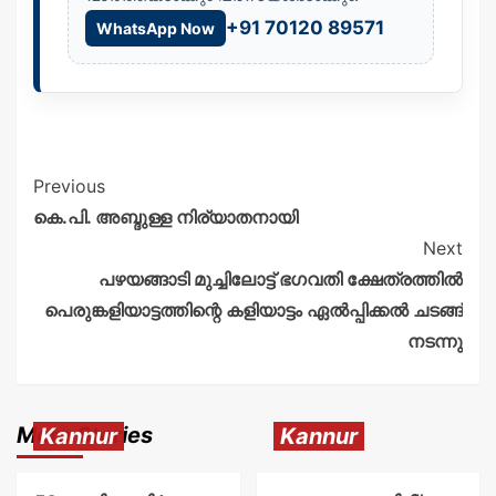
+91 70120 89571
WhatsApp Now
Previous
കെ.പി. അബ്ദുള്ള നിര്യാതനായി
Next
പഴയങ്ങാടി മുച്ചിലോട്ട് ഭഗവതി ക്ഷേത്രത്തിൽ
പെരുങ്കളിയാട്ടത്തിന്റെ കളിയാട്ടം ഏൽപ്പിക്കൽ ചടങ്ങ്
നടന്നു
More Stories
Kannur
Kannur