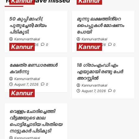
You may have missed
Kannur
Kannur
50 കുപ്പി മാഹി (
മൂന്നു ലക്ഷത്തിൻ്റെ
പുതുച്ചേരി)മദ്യം
പൈപ്പുകൾ മോഷണം
പിടികൂടി.
പോയി
Kannurvarthakal
Kannurvarthakal
August 7, 2026
0
August 7, 2026
0
Kannur
Kannur
ക്ഷേത്ര ഭണ്ഡാരങ്ങൾ
18 ഗ്രാംഎംഡി എം
കവർന്നു
എയുമായി രണ്ടു പേർ
അറസ്റ്റിൽ
Kannurvarthakal
August 7, 2026
0
Kannurvarthakal
August 7, 2026
0
Kannur
വെള്ളം ചോദിച്ചെത്തി
വീട്ടമ്മയുടെ മാല
പൊട്ടിച്ചോടിയ പ്രതിയെ
നാട്ടുകാർ പിടികൂടി
Kannurvarthakal