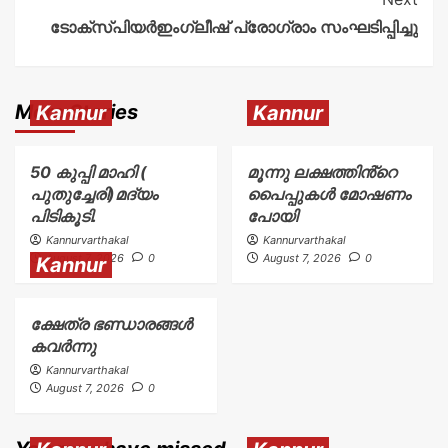
ടോക്സ്പിയർഇംഗ്ലീഷ് പ്രോഗ്രാം സംഘടിപ്പിച്ചു
More Stories
Kannur
Kannur
50 കുപ്പി മാഹി (
മൂന്നു ലക്ഷത്തിൻ്റെ
പുതുച്ചേരി)മദ്യം
പൈപ്പുകൾ മോഷണം
പിടികൂടി.
പോയി
Kannurvarthakal
Kannurvarthakal
August 7, 2026
0
August 7, 2026
0
Kannur
ക്ഷേത്ര ഭണ്ഡാരങ്ങൾ
കവർന്നു
Kannurvarthakal
August 7, 2026
0