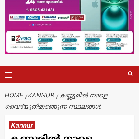
HOME
KANNUR
കണ്ണൂരിൽ നാളെ
വൈദ്യുതിമുടങ്ങുന്ന സ്ഥലങ്ങൾ
Kannur