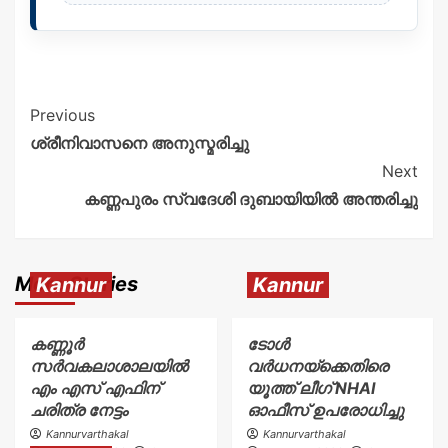
Previous
ശ്രീനിവാസനെ അനുസ്മരിച്ചു
Next
കണ്ണപുരം സ്വദേശി ദുബായിയിൽ അന്തരിച്ചു
More Stories
Kannur
Kannur
കണ്ണൂർ
ടോള്‍
സർവകലാശാലയിൽ
വര്‍ധനയ്ക്കെതിരെ
എം എസ് എഫിന്
യൂത്ത് ലീഗ് NHAI
ചരിത്ര നേട്ടം
ഓഫീസ് ഉപരോധിച്ചു
Kannurvarthakal
Kannurvarthakal