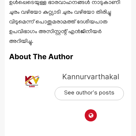
ഉൾപ്പെടെയുള്ള ഭാരവാഹനങ്ങൾ നാടുകാണി
ചുരം വഴിയോ കുറ്റ്യാടി ചുരം വഴിയോ തിരിച്ചു
വിടുമെന്ന് പൊതുമരാമത്ത് ദേശീയപാത
ഉപവിഭാഗം അസിസ്റ്റന്റ് എൻജിനീയർ
അറിയിച്ചു.
About The Author
Kannurvarthakal
See author's posts