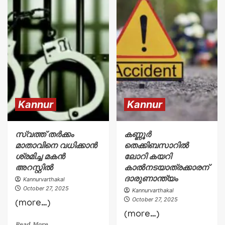
Kannur
30 ലക്ഷത്തിൻ്റെ സിഗരറ്റ് മോഷണം പ്രതി
തമിഴ്നാട്ടിൽ പിടിയിൽ
5
Kannur
Kannur
സ്വത്ത് തർക്കം
കണ്ണൂർ
മാതാവിനെ വധിക്കാൻ
തെക്കിബസാറിൽ
ശ്രമിച്ച മകൻ
ലോറി കയറി
അറസ്റ്റിൽ
കാൽനടയാത്രക്കാരന്
ദാരുണാന്ത്യം
Kannurvarthakal
October 27, 2025
Kannurvarthakal
October 27, 2025
(more…)
(more…)