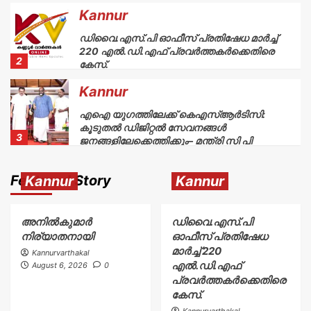
Kannur
ഡിവൈ.എസ്.പി ഓഫീസ് പ്രതിഷേധ മാർച്ച്
220 എൽ.ഡി.എഫ് പ്രവർത്തകർക്കെതിരെ
2
കേസ്.
Kannur
എഐ യുഗത്തിലേക്ക് കെഎസ്ആർടിസി:
കൂടുതൽ ഡിജിറ്റൽ സേവനങ്ങൾ
3
ജനങ്ങളിലേക്കെത്തിക്കും– മന്ത്രി സി പി
ജോൺ
Kannur
Featured Story
Kannur
Kannur
സ്‌കൂട്ടർമോഷണം പോയി
4
അനിൽകുമാർ
ഡിവൈ.എസ്.പി
നിര്യാതനായി
ഓഫീസ് പ്രതിഷേധ
Kannur
മാർച്ച് 220
Kannurvarthakal
എൽ.ഡി.എഫ്
August 6, 2026
0
30 ലക്ഷത്തിൻ്റെ സിഗരറ്റ് മോഷണം പ്രതി
പ്രവർത്തകർക്കെതിരെ
തമിഴ്നാട്ടിൽ പിടിയിൽ
5
കേസ്.
Kannurvarthakal