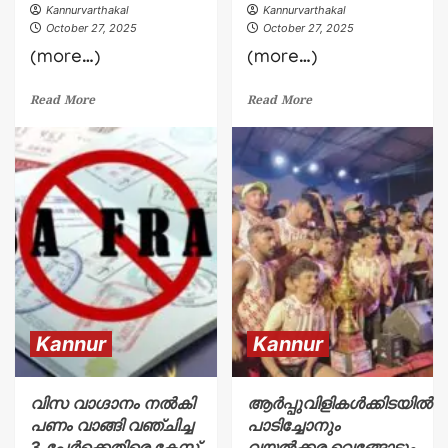
Kannurvarthakal
Kannurvarthakal
October 27, 2025
October 27, 2025
(more…)
(more…)
Read More
Read More
Kannur
Kannur
വിസ വാഗ്ദാനം നൽകി
ആർപ്പുവിളികൾക്കിടയിൽ
പണം വാങ്ങി വഞ്ചിച്ച
പാടിച്ചോനും
3 പേർക്കെതിരെ കേസ്
വയൽക്കര വെങ്ങോട്ടും