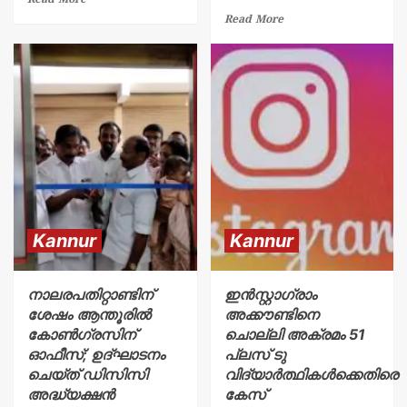
Read More
Read More
Kannur
Kannur
നാലരപതിറ്റാണ്ടിന്
ഇൻസ്റ്റാഗ്രാം
ശേഷം ആന്തൂരില്‍
അക്കൗണ്ടിനെ
കോണ്‍ഗ്രസിന്
ചൊല്ലി അക്രമം 51
ഓഫീസ്; ഉദ്ഘാടനം
പ്ലസ് ടു
ചെയ്ത് ഡിസിസി
വിദ്യാർത്ഥികൾക്കെതിരെ
അദ്ധ്യക്ഷന്‍
കേസ്