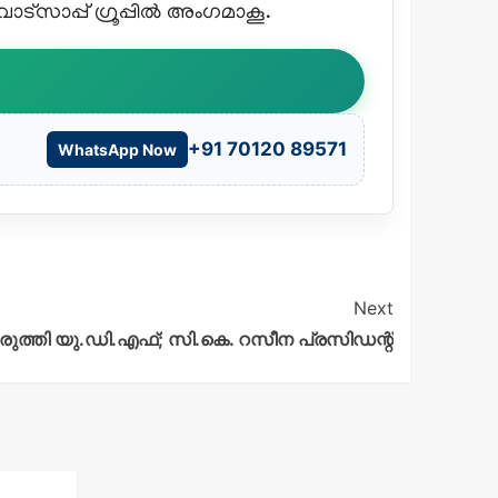
്സാപ്പ് ഗ്രൂപ്പിൽ അംഗമാകൂ.
+91 70120 89571
WhatsApp Now
Next
ിരുത്തി യു.ഡി.എഫ്; സി.കെ. റസീന പ്രസിഡന്റ്