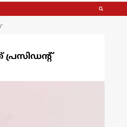
്
 പ്രസിഡന്റ്