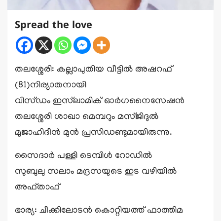
Spread the love
തലശ്ശേരി: കല്ലാപുതിയ വീട്ടിൽ അഷറഫ്
(81)നിര്യാതനായി
വിസ്ഡം ഇസ്‌ലാമിക് ഓർഗനൈസേഷൻ
തലശ്ശേരി ശാഖാ മെമ്പറും മസ്ജിദുൽ
മുജാഹിദീൻ മുൻ പ്രസിഡണ്ടുമായിരുന്നു.
സൈദാർ പള്ളി ടെമ്പിൾ റോഡിൽ
സുബുലു സലാം മദ്രസയുടെ ഇട വഴിയിൽ
അഫ്താഫ്
ഭാര്യ: ചീക്കിലോടൻ കൊറ്റിയത്ത് ഫാത്തിമ