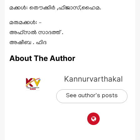
മക്കൾ: തൌക്കിർ ,ഫിജാസ്,ഹൈമ.
മരുമക്കൾ: –
അഫ്സൽ സാദത്ത് .
അഷീബ . ഫിദ
About The Author
Kannurvarthakal
See author's posts