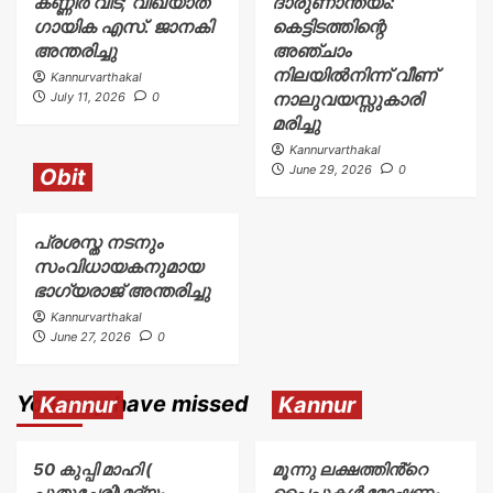
കണ്ണീർ വിട; വിഖ്യാത
ദാരുണാന്ത്യം:
ഗായിക എസ്. ജാനകി
കെട്ടിടത്തിന്റെ
അന്തരിച്ചു
അഞ്ചാം
നിലയിൽനിന്ന് വീണ്
Kannurvarthakal
നാലുവയസ്സുകാരി
July 11, 2026
0
മരിച്ചു
Kannurvarthakal
June 29, 2026
0
Obit
പ്രശസ്ത നടനും
സംവിധായകനുമായ
ഭാഗ്യരാജ് അന്തരിച്ചു
Kannurvarthakal
June 27, 2026
0
You may have missed
Kannur
Kannur
50 കുപ്പി മാഹി (
മൂന്നു ലക്ഷത്തിൻ്റെ
പുതുച്ചേരി)മദ്യം
പൈപ്പുകൾ മോഷണം