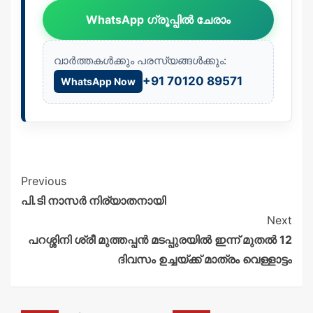
WhatsApp ഗ്രൂപ്പിൽ ചേരാം
വാർത്തകൾക്കും പരസ്യങ്ങൾക്കും:
+91 70120 89571
WhatsApp Now
Previous
പി.ടി നാസർ നിര്യാതനായി
Next
പറശ്ശിനി ശ്രീ മുത്തപ്പൻ മടപ്പുരയിൽ ഇന്ന് മുതൽ 12
ദിവസം ഉച്ചയ്ക്ക് മാത്രം വെള്ളാട്ടം