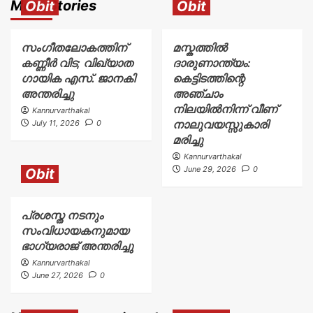
More Stories
Obit
Obit
സംഗീതലോകത്തിന്
മസ്കത്തിൽ
കണ്ണീർ വിട; വിഖ്യാത
ദാരുണാന്ത്യം:
ഗായിക എസ്. ജാനകി
കെട്ടിടത്തിന്റെ
അന്തരിച്ചു
അഞ്ചാം
നിലയിൽനിന്ന് വീണ്
Kannurvarthakal
നാലുവയസ്സുകാരി
July 11, 2026
0
മരിച്ചു
Kannurvarthakal
June 29, 2026
0
Obit
പ്രശസ്ത നടനും
സംവിധായകനുമായ
ഭാഗ്യരാജ് അന്തരിച്ചു
Kannurvarthakal
June 27, 2026
0