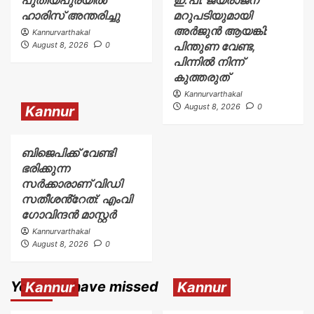
ഹാരിസ് അന്തരിച്ചു
മറുപടിയുമായി
അർജുൻ ആയങ്കി:
Kannurvarthakal
പിന്തുണ വേണ്ട,
August 8, 2026
0
പിന്നിൽ നിന്ന്
കുത്തരുത്
Kannurvarthakal
August 8, 2026
0
Kannur
ബിജെപിക്ക് വേണ്ടി
ഭരിക്കുന്ന
സർക്കാരാണ് വിഡി
സതീശൻ്റേത്: എംവി
ഗോവിന്ദൻ മാസ്റ്റർ
Kannurvarthakal
August 8, 2026
0
You may have missed
Kannur
Kannur