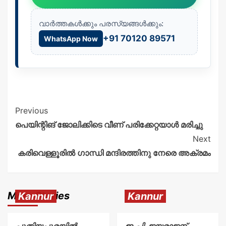
വാർത്തകൾക്കും പരസ്യങ്ങൾക്കും:
+91 70120 89571
WhatsApp Now
Previous
പെയിന്റിങ് ജോലിക്കിടെ വീണ് പരിക്കേറ്റയാൾ മരിച്ചു
Next
കരിവെള്ളൂരിൽ ഗാന്ധി മന്ദിരത്തിനു നേരെ അക്രമം
More Stories
Kannur
Kannur
പുതിയപുരയിൽ
ഇ.പി. ജയരാജന്