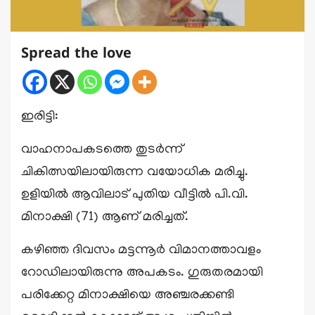
Spread the love
ഇരിട്ടി:
വാഹനാപകടത്തെ തുടർന്ന്
ചികിത്സയിലായിരുന്ന വയോധിക മരിച്ചു.
ഉളിയിൽ ആവിലാട് പുതിയ വീട്ടിൽ പി.വി.
മിനാക്ഷി (71) ആണ് മരിച്ചത്.
കഴിഞ്ഞ ദിവസം മട്ടന്നൂർ വിമാനത്താവളം
റോഡിലായിരുന്നു അപകടം. ഗുരുതരമായി
പരിക്കേറ്റ മിനാക്ഷിയെ അഞ്ചരക്കണ്ടി