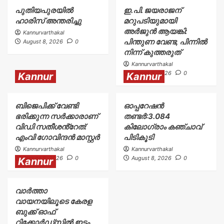
പുതിയപുരയിൽ
ഇ.പി. ജയരാജന്
ഹാരിസ് അന്തരിച്ചു
മറുപടിയുമായി
അർജുൻ ആയങ്കി:
Kannurvarthakal
പിന്തുണ വേണ്ട, പിന്നിൽ
August 8, 2026
0
നിന്ന് കുത്തരുത്
Kannurvarthakal
August 8, 2026
0
Kannur
Kannur
ബിജെപിക്ക് വേണ്ടി
ഓപ്പറേഷൻ
ഭരിക്കുന്ന സർക്കാരാണ്
തണ്ടർ:3.084
വിഡി സതീശൻ്റേത്:
കിലോഗ്രാം കഞ്ചാവ്
എംവി ഗോവിന്ദൻ മാസ്റ്റർ
പിടികൂടി
Kannurvarthakal
Kannurvarthakal
August 8, 2026
0
August 8, 2026
0
Kannur
വാർത്താ
വായനയിലൂടെ കേരള
ബുക്ക് ഓഫ്
റിക്കോർഡ്സിൽ ഇടം