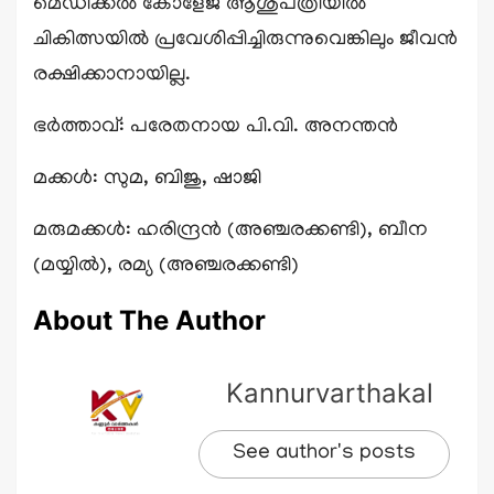
മെഡിക്കൽ കോളേജ് ആശുപത്രിയിൽ
ചികിത്സയിൽ പ്രവേശിപ്പിച്ചിരുന്നുവെങ്കിലും ജീവൻ
രക്ഷിക്കാനായില്ല.
ഭർത്താവ്: പരേതനായ പി.വി. അനന്തൻ
മക്കൾ: സുമ, ബിജു, ഷാജി
മരുമക്കൾ: ഹരിന്ദ്രൻ (അഞ്ചരക്കണ്ടി), ബീന
(മയ്യിൽ), രമ്യ (അഞ്ചരക്കണ്ടി)
About The Author
Kannurvarthakal
See author's posts