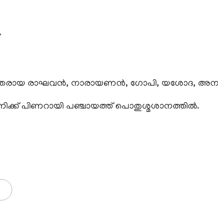
പരേതരായ രാഘവൻ, നാരായണൻ, ഗോപി, യശോദ, അനന
5 മണിക്ക് പിണറായി പഞ്ചായത്ത് പൊതുശ്മശാനത്തിൽ.