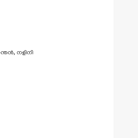
്തൻ, നളിനി