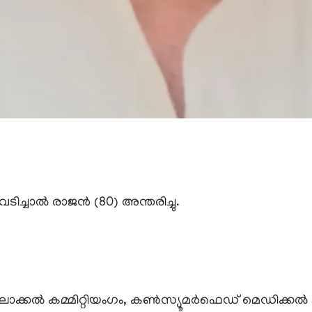
െടിച്ചാൽ രാജൻ (80) അന്തരിച്ചു.
ലോക്കൽ കമ്മിറ്റിയംഗം, കൺസ്യൂമർഫെഡ് മെഡിക്കൽ മാ