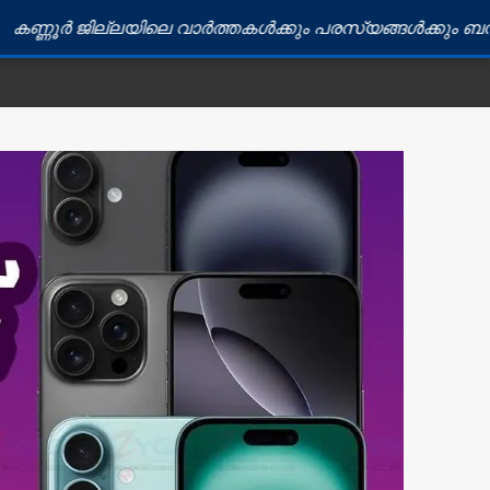
്ലയിലെ വാർത്തകൾക്കും പരസ്യങ്ങൾക്കും ബന്ധപ്പെടുക: