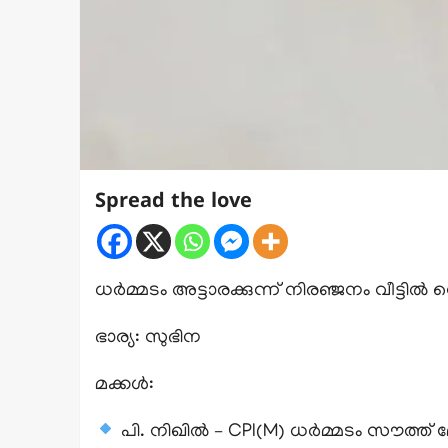
Spread the love
ധർമ്മടം അട്ടാരക്കുന്ന് നിരഞ്ജനം വീട്ടിൽ വ
ഭാര്യ: സുഭിന
മക്കൾ:
പി. നിഖിൽ – CPI(M) ധർമ്മടം സൗത്ത് 