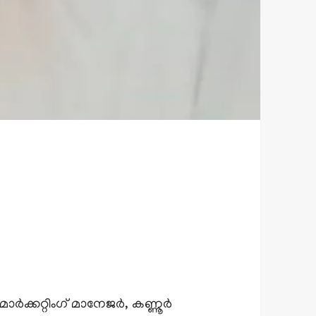
ർക്കറ്റിംഗ് മാനേജർ, കണ്ണൂർ