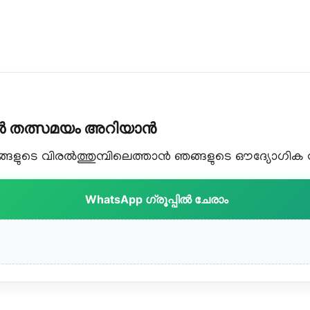
കൾ തത്സമയം അറിയാൻ
ളുടെ വിരൽത്തുമ്പിലെത്താൻ ഞങ്ങളുടെ ഔദ്യോഗിക വാട
WhatsApp ഗ്രൂപ്പിൽ ചേരാം