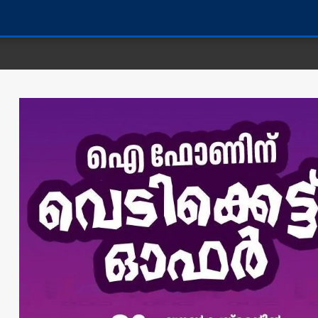
കണ്ണൂർ ജില