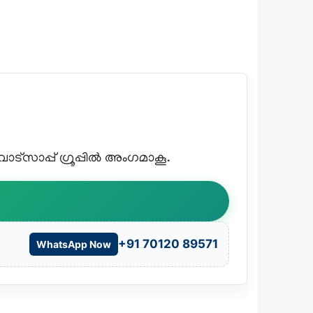
്സാപ്പ് ഗ്രൂപ്പിൽ അംഗമാകൂ.
+91 70120 89571
WhatsApp Now