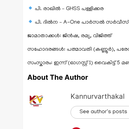
പി. രാഖിൽ – GHSS പള്ളിക്കര
പി. ദിൽന – A-One പാർസൽ സർവീസ്
ജാമാതാക്കൾ: ജിൻഷ, രമ്യ, വിജിത്ത്
സഹോദരങ്ങൾ: പത്മാവതി (കണ്ണൂർ), 
സംസ്കാരം: ഇന്ന് (ഓഗസ്റ്റ് 1) വൈകിട്ട് 
About The Author
Kannurvarthakal
See author's posts