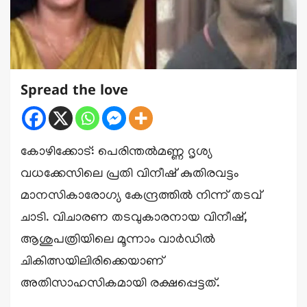
Spread the love
കോഴിക്കോട്: പെരിന്തൽമണ്ണ ദൃശ്യ
വധക്കേസിലെ പ്രതി വിനീഷ് കുതിരവട്ടം
മാനസികാരോഗ്യ കേന്ദ്രത്തിൽ നിന്ന് തടവ്
ചാടി. വിചാരണ തടവുകാരനായ വിനീഷ്,
ആശുപത്രിയിലെ മൂന്നാം വാർഡിൽ
ചികിത്സയിലിരിക്കെയാണ്
അതിസാഹസികമായി രക്ഷപ്പെട്ടത്.