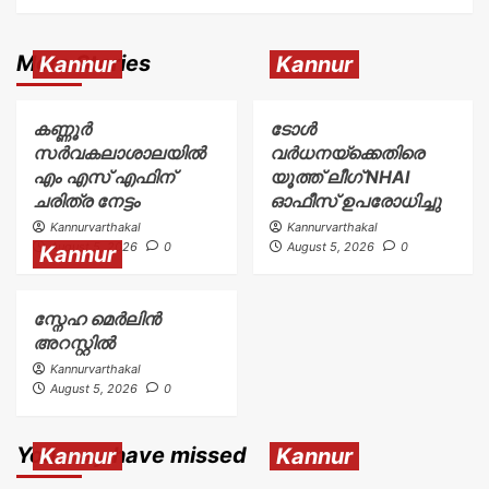
More Stories
Kannur
Kannur
കണ്ണൂർ
ടോള്‍
സർവകലാശാലയിൽ
വര്‍ധനയ്ക്കെതിരെ
എം എസ് എഫിന്
യൂത്ത് ലീഗ് NHAI
ചരിത്ര നേട്ടം
ഓഫീസ് ഉപരോധിച്ചു
Kannurvarthakal
Kannurvarthakal
August 5, 2026
0
August 5, 2026
0
Kannur
സ്നേഹ മെർലിൻ
അറസ്റ്റിൽ
Kannurvarthakal
August 5, 2026
0
You may have missed
Kannur
Kannur