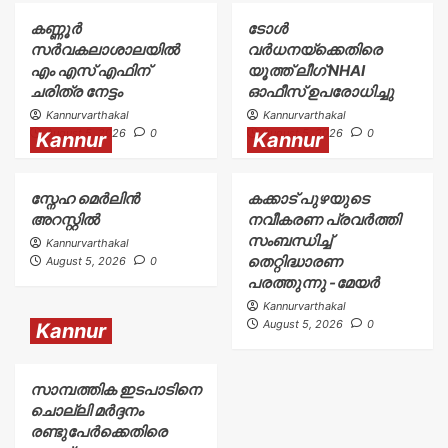
കണ്ണൂർ
ടോള്‍
സർവകലാശാലയിൽ
വര്‍ധനയ്ക്കെതിരെ
എം എസ് എഫിന്
യൂത്ത് ലീഗ് NHAI
ചരിത്ര നേട്ടം
ഓഫീസ് ഉപരോധിച്ചു
Kannurvarthakal
Kannurvarthakal
August 5, 2026
0
August 5, 2026
0
Kannur
Kannur
സ്നേഹ മെർലിൻ
കക്കാട് പുഴയുടെ
അറസ്റ്റിൽ
നവീകരണ പ്രവർത്തി
സംബന്ധിച്ച്
Kannurvarthakal
തെറ്റിദ്ധാരണ
August 5, 2026
0
പരത്തുന്നു -മേയർ
Kannurvarthakal
August 5, 2026
0
Kannur
സാമ്പത്തിക ഇടപാടിനെ
ചൊല്ലി മർദ്ദനം
രണ്ടുപേർക്കെതിരെ