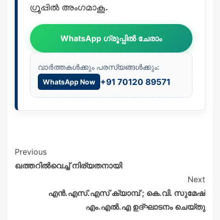
ഗ്രൂപ്പിൽ അംഗമാകൂ.
WhatsApp ഗ്രൂപ്പിൽ ചേരാം
വാർത്തകൾക്കും പരസ്യങ്ങൾക്കും:
+91 70120 89571
WhatsApp Now
Previous
ഖത്തറിൽവെച്ച് നിര്യതനായി
Next
എൻ.എസ്.എസ് ക്യാമ്പ് ; കെ.വി. സുമേഷ്
എം.എൽ.എ ഉദ്ഘാടനം ചെയ്തു