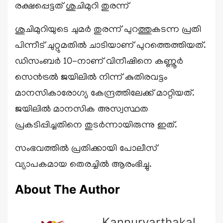
രക്ഷപ്പെട്ടത് ശുചിമുറി തുരന്ന്
ശുചിമുറിയുടെ ചുമർ തുരന്ന് പുറത്തുകടന്ന പ്രതി
പിന്നീട് ചുറ്റുമതിൽ ചാടിയാണ് പുറത്തെത്തിയത്.
ഡിസംബർ 10-നാണ് വിനീഷിനെ കണ്ണൂർ
സെൻട്രൽ ജയിലിൽ നിന്ന് കുതിരവട്ടം
മാനസികാരോഗ്യ കേന്ദ്രത്തിലേക്ക് മാറ്റിയത്.
ജയിലിൽ മാനസിക അസ്വസ്ഥത
പ്രകടിപ്പിച്ചതിനെ തുടർന്നായിരുന്നു ഇത്.
സംഭവത്തിൽ പ്രതിക്കായി പോലീസ്
വ്യാപകമായ തെരച്ചിൽ ആരംഭിച്ചു.
About The Author
Kannurvarthakal