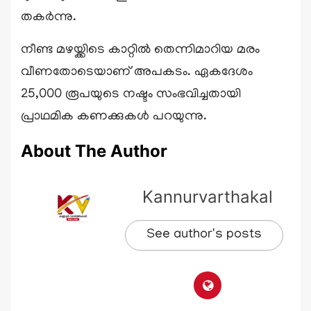
തകർന്നു.
നീണ്ട മഴയ്ക്കിടെ കാറ്റിൽ തെന്നിമാറിയ മരം
വീണതോടെയാണ് അപകടം. ഏകദേശം
25,000 രൂപയുടെ നഷ്ടം സംഭവിച്ചതായി
പ്രാഥമിക കണക്കുകൾ പറയുന്നു.
About The Author
Kannurvarthakal
See author's posts