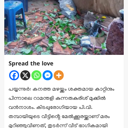
Spread the love
പയ്യന്നുർ: കനത്ത മഴയ്ക്കും ശക്തമായ കാറ്റിനും
പിന്നാലെ റാമന്തളി കുന്നരുകുരിശ് മുക്കിൽ
വൻനാശം. കിടപ്പുരോഗിയായ പി.വി.
തമ്പായിയുടെ വീട്ടിൻ്റെ മേൽക്കൂരയ്ക്കാണ് മരം
മുറിഞ്ഞുവീണത്, തുടർന്ന് വീട് ഭാഗികമായി