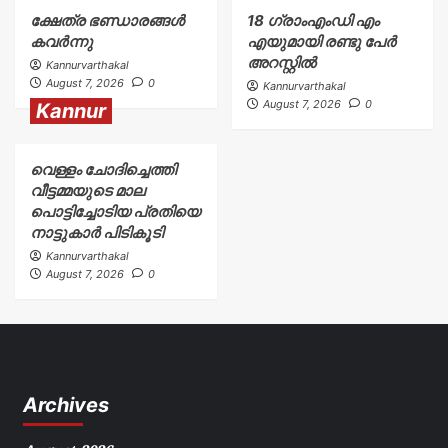
ക്ഷേത്ര ഭണ്ഡാരങ്ങൾ
18 ഗ്രാംഎംഡി എം
കവർന്നു
എയുമായി രണ്ടു പേർ
അറസ്റ്റിൽ
Kannurvarthakal
August 7, 2026
0
Kannurvarthakal
August 7, 2026
0
Kannur
വെള്ളം ചോദിച്ചെത്തി
വീട്ടമ്മയുടെ മാല
പൊട്ടിച്ചോടിയ പ്രതിയെ
നാട്ടുകാർ പിടികൂടി
Kannurvarthakal
August 7, 2026
0
Archives