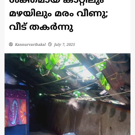
ശക്തമായ കാറ്റിലും
മഴയിലും മരം വീണു;
വീട് തകർന്നു
Kannurvarthakal
July 7, 2025