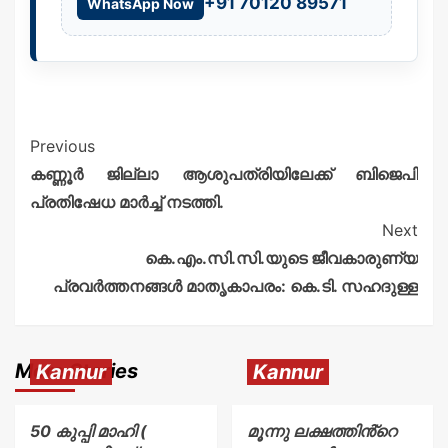
+91 70120 89571
WhatsApp Now
Previous
കണ്ണൂർ ജില്ലാ ആശുപത്രിയിലേക്ക് ബിജെപി
പ്രതിഷേധ മാർച്ച് നടത്തി.
Next
കെ.എം.സി.സി.യുടെ ജീവകാരുണ്യ
പ്രവർത്തനങ്ങൾ മാതൃകാപരം: കെ.ടി. സഹദുള്ള
More Stories
Kannur
Kannur
50 കുപ്പി മാഹി (
മൂന്നു ലക്ഷത്തിൻ്റെ