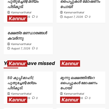
പുതുച്ചേരി)മദ്യം
പൈപ്പുകൾ മോഷണം
പിടികൂടി.
പോയി
Kannurvarthakal
Kannurvarthakal
August 7, 2026
0
August 7, 2026
0
Kannur
ക്ഷേത്ര ഭണ്ഡാരങ്ങൾ
കവർന്നു
Kannurvarthakal
August 7, 2026
0
You may have missed
Kannur
Kannur
50 കുപ്പി മാഹി (
മൂന്നു ലക്ഷത്തിൻ്റെ
പുതുച്ചേരി)മദ്യം
പൈപ്പുകൾ മോഷണം
പിടികൂടി.
പോയി
Kannurvarthakal
Kannurvarthakal
August 7, 2026
0
August 7, 2026
0
Kannur
Kannur