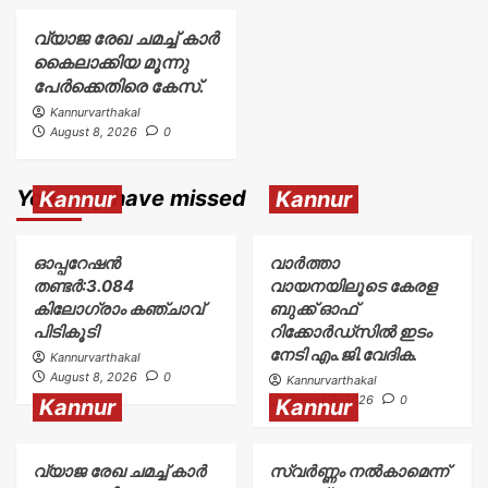
വ്യാജ രേഖ ചമച്ച് കാർ
കൈലാക്കിയ മൂന്നു
പേർക്കെതിരെ കേസ്.
Kannurvarthakal
August 8, 2026
0
You may have missed
Kannur
Kannur
ഓപ്പറേഷൻ
വാർത്താ
തണ്ടർ:3.084
വായനയിലൂടെ കേരള
കിലോഗ്രാം കഞ്ചാവ്
ബുക്ക് ഓഫ്
പിടികൂടി
റിക്കോർഡ്സിൽ ഇടം
നേടി എം.ജി.വേദിക.
Kannurvarthakal
August 8, 2026
0
Kannurvarthakal
August 8, 2026
0
Kannur
Kannur
വ്യാജ രേഖ ചമച്ച് കാർ
സ്വർണ്ണം നൽകാമെന്ന്