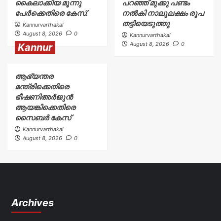
കൈലാക്കിയ മൂന്നു
പറഞ്ഞ് മുക്കു പണ്ടം
പേർക്കെതിരെ കേസ്.
നൽകി നാലുലക്ഷം രൂപ
തട്ടിയെടുത്തു
Kannurvarthakal
August 8, 2026
0
Kannurvarthakal
August 8, 2026
0
Kannur
ആഭ്യന്തര
മന്ത്രിക്കെതിരെ
ഭീഷണിഅർജുൻ
ആയങ്കിക്കെതിരെ
സൈബർ കേസ്
Kannurvarthakal
August 8, 2026
0
Archives