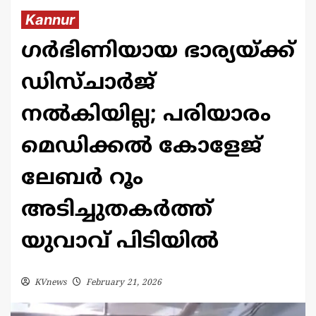
Kannur
ഗർഭിണിയായ ഭാര്യയ്ക്ക്
ഡിസ്ചാർജ്
നൽകിയില്ല; പരിയാരം
മെഡിക്കൽ കോളേജ്
ലേബർ റൂം
അടിച്ചുതകർത്ത്
യുവാവ് പിടിയിൽ
KVnews
February 21, 2026