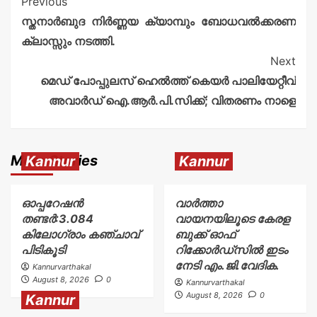
Previous
സ്തനാർബുദ നിർണ്ണയ ക്യാമ്പും ബോധവൽക്കരണ
ക്ലാസ്സും നടത്തി.
Next
മെഡ് പോപ്പുലസ് ഹെൽത്ത് കെയർ പാലിയേറ്റീവ്
അവാർഡ് ഐ.ആർ.പി.സിക്ക്; വിതരണം നാളെ
More Stories
Kannur
Kannur
ഓപ്പറേഷൻ
വാർത്താ
തണ്ടർ:3.084
വായനയിലൂടെ കേരള
കിലോഗ്രാം കഞ്ചാവ്
ബുക്ക് ഓഫ്
പിടികൂടി
റിക്കോർഡ്സിൽ ഇടം
നേടി എം.ജി.വേദിക.
Kannurvarthakal
August 8, 2026
0
Kannurvarthakal
August 8, 2026
0
Kannur