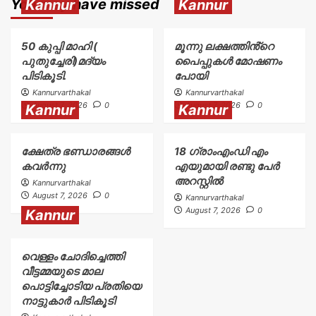
You may have missed
Kannur
Kannur
50 കുപ്പി മാഹി (
മൂന്നു ലക്ഷത്തിൻ്റെ
പുതുച്ചേരി)മദ്യം
പൈപ്പുകൾ മോഷണം
പിടികൂടി.
പോയി
Kannurvarthakal
Kannurvarthakal
August 7, 2026
0
August 7, 2026
0
Kannur
Kannur
ക്ഷേത്ര ഭണ്ഡാരങ്ങൾ
18 ഗ്രാംഎംഡി എം
കവർന്നു
എയുമായി രണ്ടു പേർ
അറസ്റ്റിൽ
Kannurvarthakal
August 7, 2026
0
Kannurvarthakal
August 7, 2026
0
Kannur
വെള്ളം ചോദിച്ചെത്തി
വീട്ടമ്മയുടെ മാല
പൊട്ടിച്ചോടിയ പ്രതിയെ
നാട്ടുകാർ പിടികൂടി