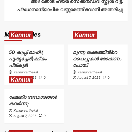
അഴീക്കോട് ഹയർ സെക്കൻഡറി സ്കൂൾ റിട്ട.
പ്രധാനാധ്യാപിക വണ്ണാരത്ത് ഭവാനി അന്തരിച്ചു
More Stories
Kannur
Kannur
50 കുപ്പി മാഹി (
മൂന്നു ലക്ഷത്തിൻ്റെ
പുതുച്ചേരി)മദ്യം
പൈപ്പുകൾ മോഷണം
പിടികൂടി.
പോയി
Kannurvarthakal
Kannurvarthakal
August 7, 2026
0
August 7, 2026
0
Kannur
ക്ഷേത്ര ഭണ്ഡാരങ്ങൾ
കവർന്നു
Kannurvarthakal
August 7, 2026
0