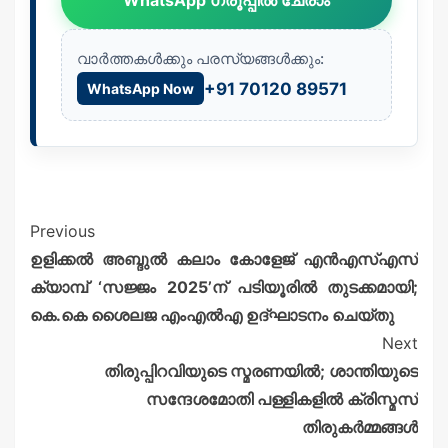
WhatsApp ഗ്രൂപ്പിൽ ചേരാം
വാർത്തകൾക്കും പരസ്യങ്ങൾക്കും:
+91 70120 89571
WhatsApp Now
Previous
ഉളിക്കൽ അബ്ദുൽ കലാം കോളേജ് എൻഎസ്എസ്
ക്യാമ്പ് ‘സജ്ജം 2025’ന് പടിയൂരിൽ തുടക്കമായി;
കെ.കെ ശൈലജ എംഎൽഎ ഉദ്ഘാടനം ചെയ്തു
Next
തിരുപ്പിറവിയുടെ സ്മരണയിൽ; ശാന്തിയുടെ
സന്ദേശമോതി പള്ളികളിൽ ക്രിസ്മസ്
തിരുകർമ്മങ്ങൾ