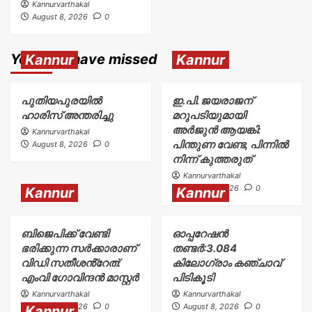
Kannurvarthakal
August 8, 2026
0
You may have missed
Kannur
Kannur
പുതിയപുരയിൽ
ഇ.പി. ജയരാജന്
ഹാരിസ് അന്തരിച്ചു
മറുപടിയുമായി
അർജുൻ ആയങ്കി:
Kannurvarthakal
പിന്തുണ വേണ്ട, പിന്നിൽ
August 8, 2026
0
നിന്ന് കുത്തരുത്
Kannurvarthakal
August 8, 2026
0
Kannur
Kannur
ബിജെപിക്ക് വേണ്ടി
ഓപ്പറേഷൻ
ഭരിക്കുന്ന സർക്കാരാണ്
തണ്ടർ:3.084
വിഡി സതീശൻ്റേത്:
കിലോഗ്രാം കഞ്ചാവ്
എംവി ഗോവിന്ദൻ മാസ്റ്റർ
പിടികൂടി
Kannurvarthakal
Kannurvarthakal
August 8, 2026
0
August 8, 2026
0
Kannur