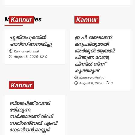
More Stories
Kannur
Kannur
പുതിയപുരയിൽ
ഇ.പി. ജയരാജന്
ഹാരിസ് അന്തരിച്ചു
മറുപടിയുമായി
അർജുൻ ആയങ്കി:
Kannurvarthakal
പിന്തുണ വേണ്ട,
August 8, 2026
0
പിന്നിൽ നിന്ന്
കുത്തരുത്
Kannurvarthakal
August 8, 2026
0
Kannur
ബിജെപിക്ക് വേണ്ടി
ഭരിക്കുന്ന
സർക്കാരാണ് വിഡി
സതീശൻ്റേത്: എംവി
ഗോവിന്ദൻ മാസ്റ്റർ