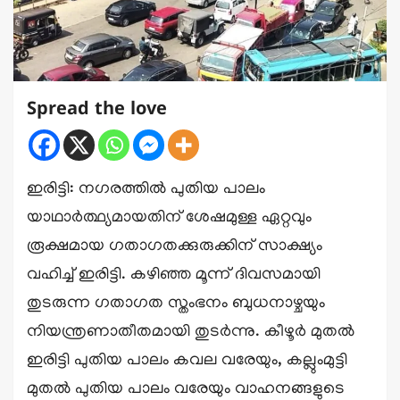
Spread the love
ഇരിട്ടി: നഗരത്തിൽ പുതിയ പാലം
യാഥാർത്ഥ്യമായതിന് ശേഷമുള്ള ഏറ്റവും
രൂക്ഷമായ ഗതാഗതക്കുരുക്കിന് സാക്ഷ്യം
വഹിച്ച് ഇരിട്ടി. കഴിഞ്ഞ മൂന്ന് ദിവസമായി
തുടരുന്ന ഗതാഗത സ്തംഭനം ബുധനാഴ്ചയും
നിയന്ത്രണാതീതമായി തുടർന്നു. കീഴൂർ മുതൽ
ഇരിട്ടി പുതിയ പാലം കവല വരേയും, കല്ലുംമുട്ടി
മുതൽ പുതിയ പാലം വരേയും വാഹനങ്ങളുടെ