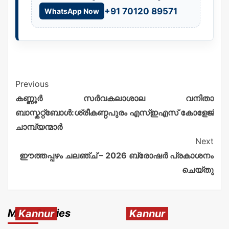
+91 70120 89571
WhatsApp Now
Previous
കണ്ണൂർ സർവകലാശാല വനിതാ
ബാസ്കറ്റ്ബോൾ:ശ്രീകണ്ഠപുരം എസ്ഇഎസ് കോളേജ്
ചാമ്പ്യന്മാർ
Next
ഈത്തപ്പഴം ചലഞ്ച് – 2026 ബ്രോഷർ പ്രകാശനം
ചെയ്തു
More Stories
Kannur
Kannur