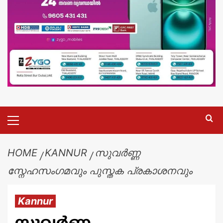
HOME
KANNUR
സുവർണ്ണ
സ്നേഹസംഗമവും പുസ്തക പ്രകാശനവും
Kannur