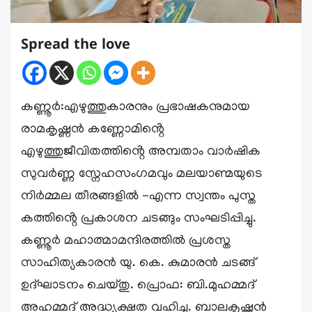
Spread the love
കണ്ണൂർ:എഴുത്തുകാരനും പ്രഭാഷകനുമായ
രാമകൃഷ്ണൻ കണ്ണോമിൻ്റെ
എഴുത്തുജീവിതത്തിൻ്റെ അമ്പതാം വാർഷിക
സുവർണ്ണ സ്നേഹസംഗമവും മലയാണ്മയുടെ
നിർമ്മല തീരങ്ങളിൽ -എന്ന സ്വന്തം പുസ്ത
കത്തിൻ്റെ പ്രകാശന ചടങ്ങും സംഘടിപ്പിച്ചു.
കണ്ണൂർ മഹാത്മാമന്ദിരത്തിൽ പ്രശസ്ത
സാഹിത്യകാരൻ യു. കെ. കുമാരൻ ചടങ്ങ്
ഉദ്ഘാടനം ചെയ്തു. പ്രൊഫ: ബി.മുഹമ്മദ്
അഹമ്മദ് അദ്ധ്യക്ഷത വഹിച്ചു. ബാലകൃഷ്ണൻ