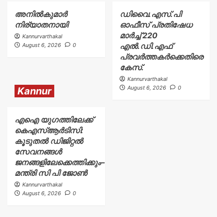
അനിൽകുമാർ
ഡിവൈ.എസ്.പി
നിര്യാതനായി
ഓഫീസ് പ്രതിഷേധ
മാർച്ച് 220
Kannurvarthakal
എൽ.ഡി.എഫ്
August 6, 2026
0
പ്രവർത്തകർക്കെതിരെ
കേസ്.
Kannurvarthakal
August 6, 2026
0
Kannur
എഐ യുഗത്തിലേക്ക്
കെഎസ്ആർടിസി:
കൂടുതൽ ഡിജിറ്റൽ
സേവനങ്ങൾ
ജനങ്ങളിലേക്കെത്തിക്കും–
മന്ത്രി സി പി ജോൺ
Kannurvarthakal
August 6, 2026
0