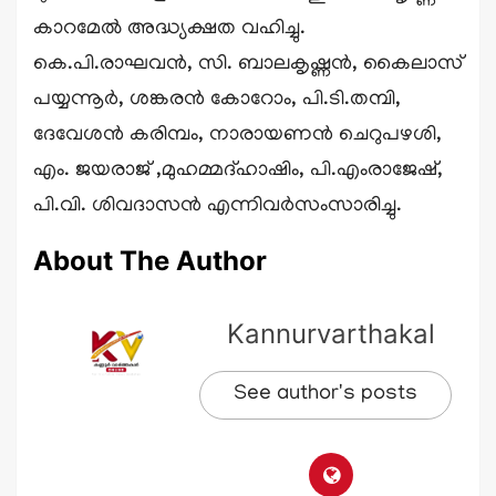
കാറമേൽ അദ്ധ്യക്ഷത വഹിച്ചു.
കെ.പി.രാഘവൻ, സി. ബാലകൃഷ്ണൻ, കൈലാസ്
പയ്യന്നൂർ, ശങ്കരൻ കോറോം, പി.ടി.തമ്പി,
ദേവേശൻ കരിമ്പം, നാരായണൻ ചെറുപഴശി,
എം. ജയരാജ് ,മുഹമ്മദ്ഹാഷിം, പി.എംരാജേഷ്,
പി.വി. ശിവദാസൻ എന്നിവർസംസാരിച്ചു.
About The Author
Kannurvarthakal
See author's posts