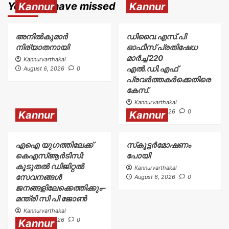
You may have missed
Kannur
Kannur
അനിൽകുമാർ
ഡിവൈ.എസ്.പി
നിര്യാതനായി
ഓഫീസ് പ്രതിഷേധ
മാർച്ച് 220
Kannurvarthakal
എൽ.ഡി.എഫ്
August 6, 2026
0
പ്രവർത്തകർക്കെതിരെ
കേസ്.
Kannurvarthakal
August 6, 2026
0
Kannur
Kannur
എഐ യുഗത്തിലേക്ക്
സ്‌കൂട്ടർമോഷണം
കെഎസ്ആർടിസി:
പോയി
കൂടുതൽ ഡിജിറ്റൽ
Kannurvarthakal
സേവനങ്ങൾ
August 6, 2026
0
ജനങ്ങളിലേക്കെത്തിക്കും–
മന്ത്രി സി പി ജോൺ
Kannurvarthakal
August 6, 2026
0
Kannur