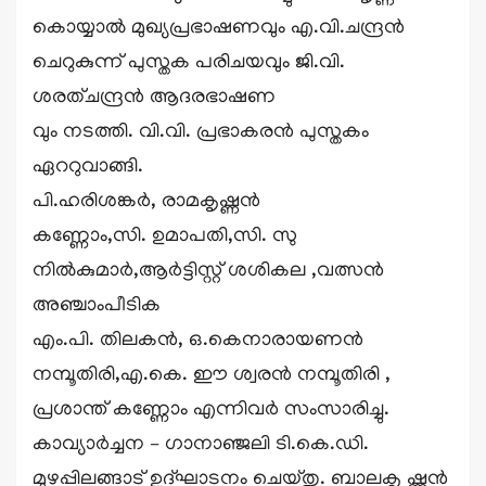
കൊയ്യാൽ മുഖ്യപ്രഭാഷണവും എ.വി.ചന്ദ്രൻ
ചെറുകുന്ന് പുസ്തക പരിചയവും ജി.വി.
ശരത്ചന്ദ്രൻ ആദരഭാഷണ
വും നടത്തി. വി.വി. പ്രഭാകരൻ പുസ്തകം
ഏററുവാങ്ങി.
പി.ഹരിശങ്കർ, രാമകൃഷ്ണൻ
കണ്ണോം,സി. ഉമാപതി,സി. സു
നിൽകുമാർ,ആർട്ടിസ്റ്റ് ശശികല ,വത്സൻ
അഞ്ചാംപീടിക
എം.പി. തിലകൻ, ഒ.കെനാരായണൻ
നമ്പൂതിരി,എ.കെ. ഈ ശ്വരൻ നമ്പൂതിരി ,
പ്രശാന്ത് കണ്ണോം എന്നിവർ സംസാരിച്ചു.
കാവ്യാർച്ചന – ഗാനാഞ്ജലി ടി.കെ.ഡി.
മുഴപ്പിലങ്ങാട് ഉദ്ഘാടനം ചെയ്തു. ബാലകൃ ഷ്ണൻ