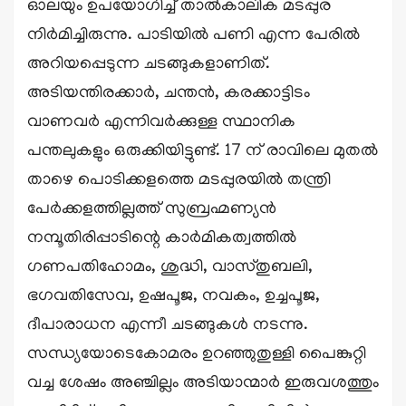
ഓലയും ഉപയോഗിച്ച് താൽകാലിക മടപ്പുര
നിർമിച്ചിരുന്നു. പാടിയിൽ പണി എന്ന പേരിൽ
അറിയപ്പെടുന്ന ചടങ്ങുകളാണിത്.
അടിയന്തിരക്കാർ, ചന്തൻ, കരക്കാട്ടിടം
വാണവർ എന്നിവർക്കുള്ള സ്ഥാനിക
പന്തലുകളും ഒരുക്കിയിട്ടുണ്ട്. 17 ന് രാവിലെ മുതൽ
താഴെ പൊടിക്കളത്തെ മടപ്പുരയിൽ തന്ത്രി
പേർക്കളത്തില്ലത്ത് സുബ്രഹ്മണ്യൻ
നമ്പൂതിരിപ്പാടിന്റെ കാർമികത്വത്തിൽ
ഗണപതിഹോമം, ശുദ്ധി, വാസ്തുബലി,
ഭഗവതിസേവ, ഉഷപൂജ, നവകം, ഉച്ചപൂജ,
ദീപാരാധന എന്നീ ചടങ്ങുകൾ നടന്നു.
സന്ധ്യയോടെകോമരം ഉറഞ്ഞുതുള്ളി പൈങ്കുറ്റി
വച്ച ശേഷം അഞ്ചില്ലം അടിയാന്മാർ ഇരുവശത്തും