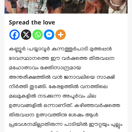
Spread the love
കണ്ണൂർ :പയ്യാവൂർ കുന്നത്തൂർപാടി മുത്തപ്പൻ
ദേവസ്ഥാനത്തെ ഈ വർഷത്തെ തിരുവപ്പന
മഹോത്സവം ഭക്തിസാന്ദ്രമായ
അന്തരീക്ഷത്തിൽ വൻ ജനാവലിയെ സാക്ഷി
നിർത്തി തുടങ്ങി. കേരളത്തിൽ വനത്തിലെ
മലമുകളിൽ നടക്കുന്ന അപൂർവം ചില
ഉത്സവങ്ങളിൽ ഒന്നാണിത്. കഴിഞ്ഞവർഷത്തെ
തിരുവപ്പന ഉത്സവത്തിനു ശേഷം ആൾ
പ്രവേശനമില്ലാതിരുന്ന പാടിയിൽ ഈറ്റയും പുല്ലും