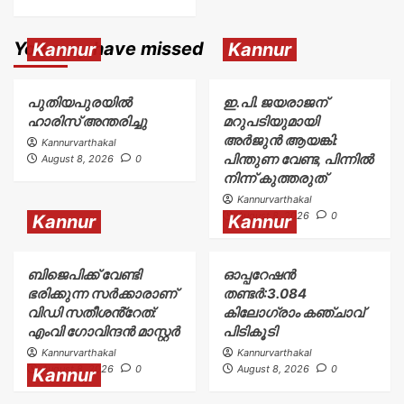
You may have missed
Kannur
Kannur
പുതിയപുരയിൽ
ഇ.പി. ജയരാജന്
ഹാരിസ് അന്തരിച്ചു
മറുപടിയുമായി
അർജുൻ ആയങ്കി:
Kannurvarthakal
പിന്തുണ വേണ്ട, പിന്നിൽ
August 8, 2026
0
നിന്ന് കുത്തരുത്
Kannurvarthakal
August 8, 2026
0
Kannur
Kannur
ബിജെപിക്ക് വേണ്ടി
ഓപ്പറേഷൻ
ഭരിക്കുന്ന സർക്കാരാണ്
തണ്ടർ:3.084
വിഡി സതീശൻ്റേത്:
കിലോഗ്രാം കഞ്ചാവ്
എംവി ഗോവിന്ദൻ മാസ്റ്റർ
പിടികൂടി
Kannurvarthakal
Kannurvarthakal
August 8, 2026
0
August 8, 2026
0
Kannur