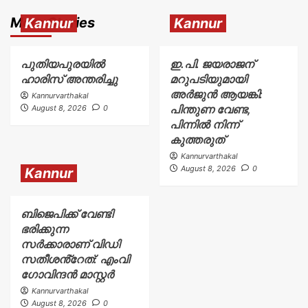
More Stories
Kannur
Kannur
പുതിയപുരയിൽ
ഇ.പി. ജയരാജന്
ഹാരിസ് അന്തരിച്ചു
മറുപടിയുമായി
അർജുൻ ആയങ്കി:
Kannurvarthakal
പിന്തുണ വേണ്ട,
August 8, 2026
0
പിന്നിൽ നിന്ന്
കുത്തരുത്
Kannurvarthakal
August 8, 2026
0
Kannur
ബിജെപിക്ക് വേണ്ടി
ഭരിക്കുന്ന
സർക്കാരാണ് വിഡി
സതീശൻ്റേത്: എംവി
ഗോവിന്ദൻ മാസ്റ്റർ
Kannurvarthakal
August 8, 2026
0