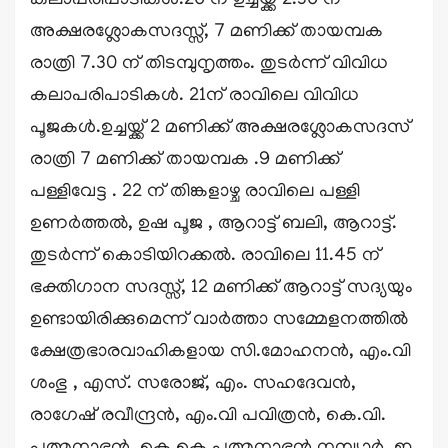
കലാപരിപാടികൾ.20 ന് ഉച്ചയ്ക്ക് 2.30 ന്
അക്ഷരശ്ലോകസദസ്സ്, 7 മണിക്ക് തായമ്പക
രാത്രി 7.30 ന് തിടമ്പുനൃത്തം. തുടർന്ന് വിവിധ
കലാപരിപാടികൾ. 21ന് രാവിലെ വിവിധ
പൂജകൾ.ഉച്ചയ്ക്ക് 2 മണിക്ക് അക്ഷരശ്ലോകസദസ്
രാത്രി 7 മണിക്ക് തായമ്പക .9 മണിക്ക്
പള്ളിവേട്ട . 22 ന് തിങ്കളാഴ്ച രാവിലെ പള്ളി
ഉണർത്തൽ, ഉഷ പൂജ , ആറാട്ട് ബലി, ആറാട്ട്.
തുടർന്ന് കൊടിയിറക്കൽ. രാവിലെ 11.45 ന്
ഭക്തിഗാന സദസ്സ്, 12 മണിക്ക് ആറാട്ട് സദ്യയും
ഉണ്ടായിരിക്കുമെന്ന് വാർത്താ സമ്മേളനത്തിൽ
ക്ഷേത്രഭാരവാഹികളായ സി.മോഹനൻ, എം.വി
ശംഭു , എസ്. സരോജ്, എം. സഹദേവൻ,
രാഗേഷ് രവീന്ദ്രൻ, എം.വി പവിത്രൻ, കെ.വി.