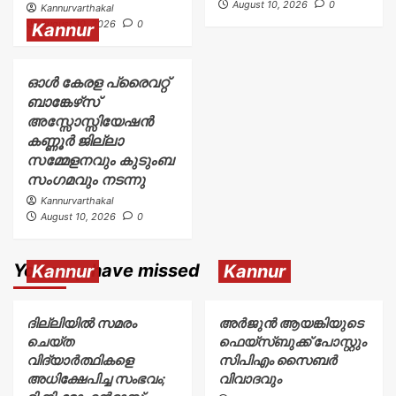
August 10, 2026
0
Kannurvarthakal
August 10, 2026
0
Kannur
ഓൾ കേരള പ്രൈവറ്റ്
ബാങ്കേഴ്‌സ്
അസ്സോസ്സിയേഷൻ
കണ്ണൂർ ജില്ലാ
സമ്മേളനവും കുടുംബ
സംഗമവും നടന്നു
Kannurvarthakal
August 10, 2026
0
You may have missed
Kannur
Kannur
ദില്ലിയിൽ സമരം
അര്‍ജുന്‍ ആയങ്കിയുടെ
ചെയ്ത
ഫെയ്‌സ്ബുക്ക് പോസ്റ്റും
വിദ്യാർത്ഥികളെ
സിപിഎം സൈബര്‍
അധിക്ഷേപിച്ച സംഭവം;
വിവാദവും