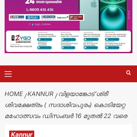
HOME
KANNUR
വിളയാങ്കോട് ശ്രീ
ശിവക്ഷേത്രം ( സദാശിവപുരം) കൊടിയേറ്റ
മഹോത്സവം ഡിസംബർ 16 മുതൽ 22 വരെ
Kannur