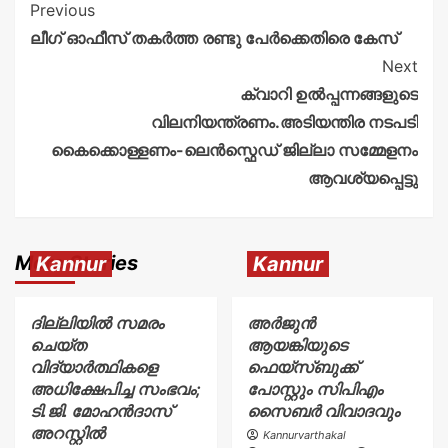
Previous
ലീഗ് ഓഫീസ് തകർത്ത രണ്ടു പേർക്കെതിരെ കേസ്
Next
ക്വാറി ഉൽപ്പന്നങ്ങളുടെ
വിലനിയന്ത്രണം.അടിയന്തിര നടപടി
കൈക്കൊള്ളണം-ലെൻസ്ഫെഡ് ജില്ലാ സമ്മേളനം
ആവശ്യപ്പെട്ടു
More Stories
Kannur
Kannur
ദില്ലിയിൽ സമരം
അര്‍ജുന്‍
ചെയ്ത
ആയങ്കിയുടെ
വിദ്യാർത്ഥികളെ
ഫെയ്‌സ്ബുക്ക്
അധിക്ഷേപിച്ച സംഭവം;
പോസ്റ്റും സിപിഎം
ടി.ജി. മോഹൻദാസ്
സൈബര്‍ വിവാദവും
അറസ്റ്റിൽ
Kannurvarthakal