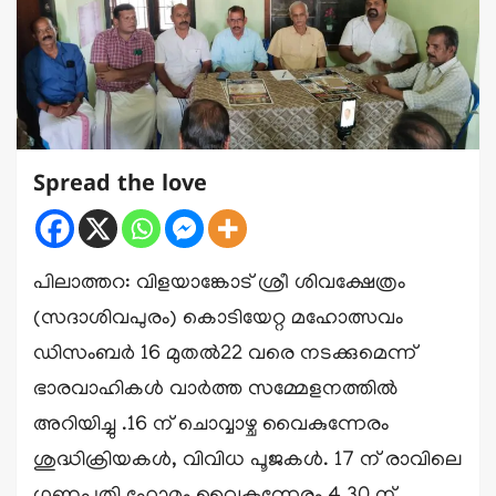
Spread the love
പിലാത്തറ: വിളയാങ്കോട് ശ്രീ ശിവക്ഷേത്രം
(സദാശിവപുരം) കൊടിയേറ്റ മഹോത്സവം
ഡിസംബർ 16 മുതൽ22 വരെ നടക്കുമെന്ന്
ഭാരവാഹികൾ വാർത്ത സമ്മേളനത്തിൽ
അറിയിച്ചു .16 ന് ചൊവ്വാഴ്ച വൈകുന്നേരം
ശുദ്ധിക്രിയകൾ, വിവിധ പൂജകൾ. 17 ന് രാവിലെ