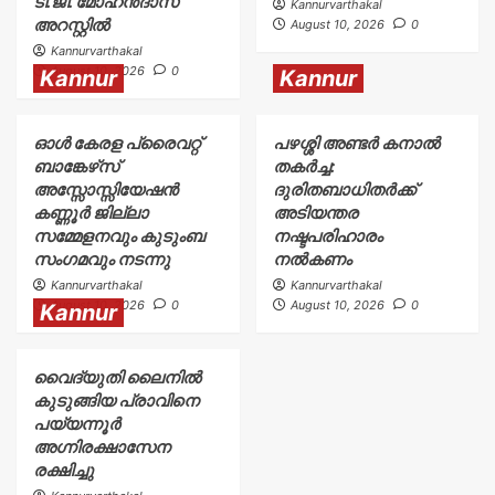
ടി.ജി. മോഹൻദാസ്
Kannurvarthakal
അറസ്റ്റിൽ
August 10, 2026
0
Kannurvarthakal
August 10, 2026
0
Kannur
Kannur
ഓൾ കേരള പ്രൈവറ്റ്
പഴശ്ശി അണ്ടർ കനാൽ
ബാങ്കേഴ്‌സ്
തകർച്ച:
അസ്സോസ്സിയേഷൻ
ദുരിതബാധിതർക്ക്‌
കണ്ണൂർ ജില്ലാ
അടിയന്തര
സമ്മേളനവും കുടുംബ
നഷ്ടപരിഹാരം
സംഗമവും നടന്നു
നൽകണം
Kannurvarthakal
Kannurvarthakal
August 10, 2026
0
August 10, 2026
0
Kannur
വൈദ്യുതി ലൈനിൽ
കുടുങ്ങിയ പ്രാവിനെ
പയ്യന്നൂർ
അഗ്നിരക്ഷാസേന
രക്ഷിച്ചു