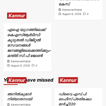
കേസ്.
Kannurvarthakal
August 6, 2026
0
Kannur
എഐ യുഗത്തിലേക്ക്
കെഎസ്ആർടിസി:
കൂടുതൽ ഡിജിറ്റൽ
സേവനങ്ങൾ
ജനങ്ങളിലേക്കെത്തിക്കും–
മന്ത്രി സി പി ജോൺ
Kannurvarthakal
August 6, 2026
0
You may have missed
Kannur
Kannur
അനിൽകുമാർ
ഡിവൈ.എസ്.പി
നിര്യാതനായി
ഓഫീസ് പ്രതിഷേധ
മാർച്ച് 220
Kannurvarthakal