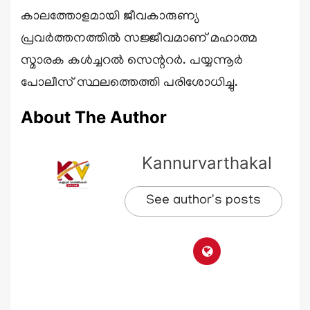
കാലത്തോളമായി ജീവകാരുണ്യ
പ്രവർത്തനത്തിൽ സജ്ജീവമാണ് മഹാത്മ
സ്മാരക കൾച്ചറൽ സെന്ററർ. പയ്യന്നൂർ
പോലീസ് സ്ഥലത്തെത്തി പരിശോധിച്ചു.
About The Author
Kannurvarthakal
See author's posts