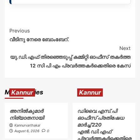
Previous
വീടിനു നേരെ ബോംബേറ്.
Next
യു.ഡി.എഫ് തിരഞ്ഞെടുപ്പ് കമ്മിറ്റി ഓഫീസ് തകർത്ത
12 സി പി എം പ്രവർത്തകർക്കെതിരെ കേസ്
More Stories
Kannur
Kannur
അനിൽകുമാർ
ഡിവൈ.എസ്.പി
നിര്യാതനായി
ഓഫീസ് പ്രതിഷേധ
മാർച്ച് 220
Kannurvarthakal
എൽ.ഡി.എഫ്
August 6, 2026
0
പ്രവർത്തകർക്കെതിരെ