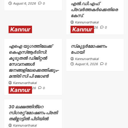
എൽ.ഡി.എഫ്
August 6, 2026
0
പ്രവർത്തകർക്കെതിരെ
കേസ്.
Kannurvarthakal
August 6, 2026
0
Kannur
Kannur
എഐ യുഗത്തിലേക്ക്
സ്‌കൂട്ടർമോഷണം
കെഎസ്ആർടിസി:
പോയി
കൂടുതൽ ഡിജിറ്റൽ
Kannurvarthakal
സേവനങ്ങൾ
August 6, 2026
0
ജനങ്ങളിലേക്കെത്തിക്കും–
മന്ത്രി സി പി ജോൺ
Kannurvarthakal
August 6, 2026
0
Kannur
30 ലക്ഷത്തിൻ്റെ
സിഗരറ്റ് മോഷണം പ്രതി
തമിഴ്നാട്ടിൽ പിടിയിൽ
Kannurvarthakal