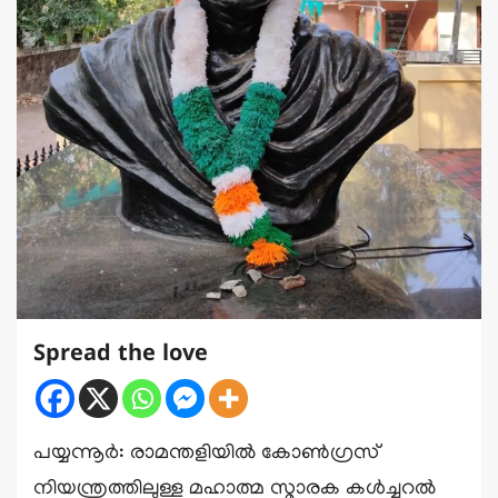
Spread the love
പയ്യന്നൂർ: രാമന്തളിയിൽ കോൺഗ്രസ്
നിയന്ത്രത്തിലുള്ള മഹാത്മ സ്മാരക കൾച്ചറൽ