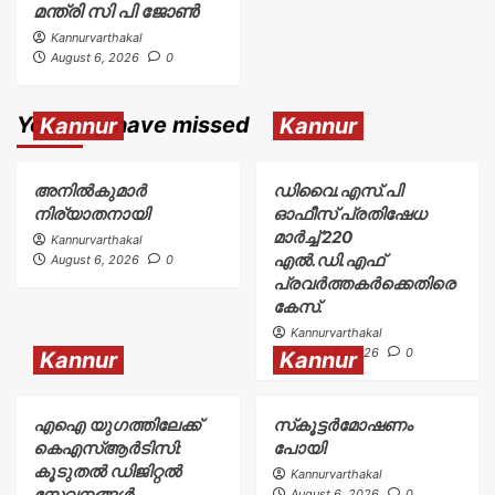
മന്ത്രി സി പി ജോൺ
Kannurvarthakal
August 6, 2026
0
You may have missed
Kannur
Kannur
അനിൽകുമാർ
ഡിവൈ.എസ്.പി
നിര്യാതനായി
ഓഫീസ് പ്രതിഷേധ
മാർച്ച് 220
Kannurvarthakal
എൽ.ഡി.എഫ്
August 6, 2026
0
പ്രവർത്തകർക്കെതിരെ
കേസ്.
Kannurvarthakal
August 6, 2026
0
Kannur
Kannur
എഐ യുഗത്തിലേക്ക്
സ്‌കൂട്ടർമോഷണം
കെഎസ്ആർടിസി:
പോയി
കൂടുതൽ ഡിജിറ്റൽ
Kannurvarthakal
സേവനങ്ങൾ
August 6, 2026
0