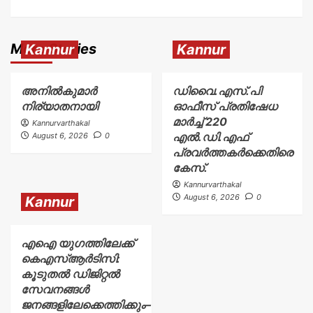
More Stories
Kannur
Kannur
അനിൽകുമാർ
ഡിവൈ.എസ്.പി
നിര്യാതനായി
ഓഫീസ് പ്രതിഷേധ
മാർച്ച് 220
Kannurvarthakal
എൽ.ഡി.എഫ്
August 6, 2026
0
പ്രവർത്തകർക്കെതിരെ
കേസ്.
Kannurvarthakal
August 6, 2026
0
Kannur
എഐ യുഗത്തിലേക്ക്
കെഎസ്ആർടിസി:
കൂടുതൽ ഡിജിറ്റൽ
സേവനങ്ങൾ
ജനങ്ങളിലേക്കെത്തിക്കും–