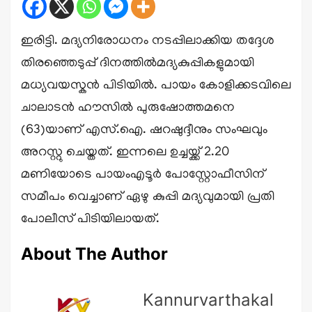
ഇരിട്ടി. മദ്യനിരോധനം നടപ്പിലാക്കിയ തദ്ദേശ
തിരഞ്ഞെടുപ്പ് ദിനത്തിൽമദ്യകുപ്പികളുമായി
മധ്യവയസ്കൻ പിടിയിൽ. പായം കോളിക്കടവിലെ
ചാലാടൻ ഹൗസിൽ പുരുഷോത്തമനെ
(63)യാണ് എസ്.ഐ. ഷറഷുദ്ദീനും സംഘവും
അറസ്റ്റു ചെയ്തത്. ഇന്നലെ ഉച്ചയ്ക്ക് 2.20
മണിയോടെ പായംഎടൂർ പോസ്റ്റോഫീസിന്
സമീപം വെച്ചാണ് ഏഴു കുപ്പി മദ്യവുമായി പ്രതി
പോലീസ് പിടിയിലായത്.
About The Author
Kannurvarthakal