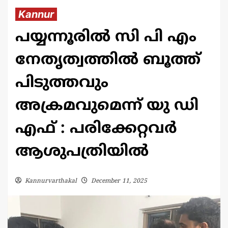
Kannur
പയ്യന്നൂരിൽ സി പി എം
നേതൃത്വത്തിൽ ബൂത്ത്
പിടുത്തവും
അക്രമവുമെന്ന് യു ഡി
എഫ് : പരിക്കേറ്റവർ
ആശുപത്രിയിൽ
Kannurvarthakal
December 11, 2025