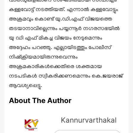
വാർഡുകളിലാണ് സംഘടിതമായി സി.പി.എം
കള്ളവോട്ട് നടത്തിയത്. എന്നാൽ കള്ളവോട്ടും
അക്രമവും കൊണ്ട് യു.ഡി.എഫ് വിജയത്തെ
തടയാനാവില്ലെന്നും പയ്യന്നൂർ നഗരസഭയിൽ
യു ഡി എഫ് മികച്ച വിജയം നേടുമെന്നും
അദ്ദേഹം പറഞ്ഞു. എല്ലായിടത്തും പോലീസ്
നിഷ്ക്രിയമായിരുന്നുവെന്നും
അക്രമകാരികൾക്കെതിരെ ശക്തമായ
നടപടികൾ സ്വീകരിക്കണമെന്നും കെ.ജയരാജ്
ആവശ്യപ്പെട്ടു.
About The Author
Kannurvarthakal