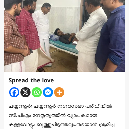
Spread the love
പയ്യന്നൂർ: പയ്യന്നൂർ നഗരസഭാ പരിധിയിൽ
സി.പിഎം നേതൃത്വത്തിൽ വ്യാപകമായ
കള്ളവോട്ടും ബൂത്തുപിടുത്തവും.തടയാൻ ശ്രമിച്ച