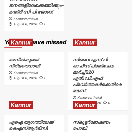
ജനങ്ങളിലേക്കെത്തിക്കും–
മന്ത്രി സി പി ജോൺ
Kannurvarthakal
August 6, 2026
0
You may have missed
Kannur
Kannur
അനിൽകുമാർ
ഡിവൈ.എസ്.പി
നിര്യാതനായി
ഓഫീസ് പ്രതിഷേധ
മാർച്ച് 220
Kannurvarthakal
എൽ.ഡി.എഫ്
August 6, 2026
0
പ്രവർത്തകർക്കെതിരെ
കേസ്.
Kannurvarthakal
August 6, 2026
0
Kannur
Kannur
എഐ യുഗത്തിലേക്ക്
സ്‌കൂട്ടർമോഷണം
കെഎസ്ആർടിസി:
പോയി