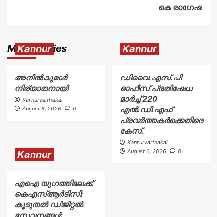
കെ രാഗേഷ്
More Stories
Kannur
Kannur
അനിൽകുമാർ
ഡിവൈ.എസ്.പി
നിര്യാതനായി
ഓഫീസ് പ്രതിഷേധ
മാർച്ച് 220
Kannurvarthakal
എൽ.ഡി.എഫ്
August 6, 2026
0
പ്രവർത്തകർക്കെതിരെ
കേസ്.
Kannurvarthakal
August 6, 2026
0
Kannur
എഐ യുഗത്തിലേക്ക്
കെഎസ്ആർടിസി:
കൂടുതൽ ഡിജിറ്റൽ
സേവനങ്ങൾ