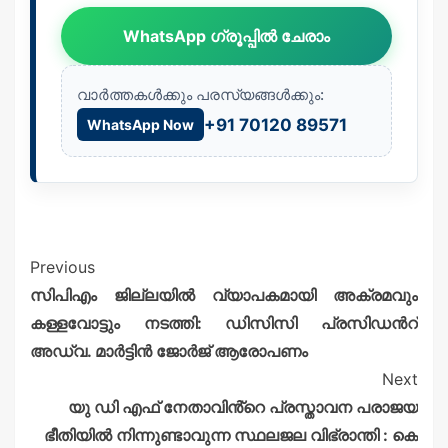
WhatsApp ഗ്രൂപ്പിൽ ചേരാം
വാർത്തകൾക്കും പരസ്യങ്ങൾക്കും:
+91 70120 89571
WhatsApp Now
Previous
സിപിഎം ജില്ലയിൽ വ്യാപകമായി അക്രമവും
കള്ളവോട്ടും നടത്തി: ഡിസിസി പ്രസിഡൻറ്
അഡ്വ. മാർട്ടിൻ ജോർജ് ആരോപണം
Next
യു ഡി എഫ് നേതാവിൻ്റെ പ്രസ്താവന പരാജയ
ഭീതിയിൽ നിന്നുണ്ടാവുന്ന സ്ഥലജല വിഭ്രാന്തി : കെ