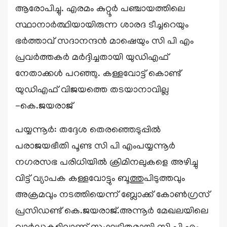
ആരോപിച്ചു. എരമം കുറ്റൂർ പഞ്ചായത്തിലെ
സ്ഥാനാർത്ഥിയായിരുന്ന ശാരദ ടീച്ചറെയും
ഭർത്താവ് സദാനന്ദൻ മാഷെയും സി പി എം
പ്രവർത്തകർ മർദ്ദിച്ചതായി യുഡിഎഫ്
നേതാക്കൾ പറഞ്ഞു. കള്ളവോട്ട് കൊണ്ട്
യുഡിഎഫ് വിജയത്തെ തടയാനാവില്ല
-കെ.ജയരാജ്
പയ്യന്നൂർ: തദ്ദേശ തെരഞ്ഞെടുപ്പിൽ
പരാജയഭീതി പൂണ്ട സി പി എംപയ്യന്നൂർ
നഗരസഭ പരിധിയിൽ ക്രിമിനലുകളെ അഴിച്ചു
വിട്ട് വ്യാപക കള്ളവോട്ടും ബൂത്തുപിടുത്തവും
അക്രമവും നടത്തിയെന്ന് ബ്ലോക്ക് കോൺഗ്രസ്
പ്രസിഡണ്ട് കെ.ജയരാജ്.അന്നൂർ മേഖലയിലെ