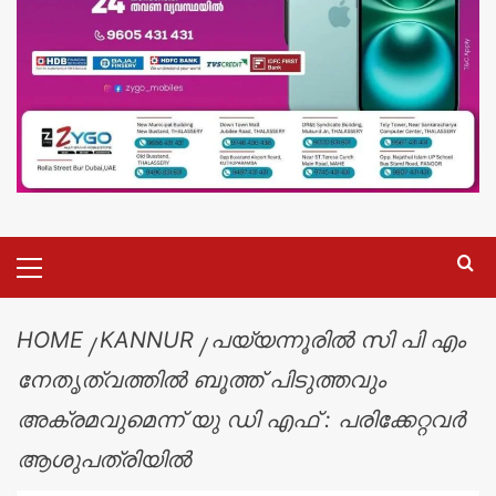
HOME
KANNUR
പയ്യന്നൂരിൽ സി പി എം
നേതൃത്വത്തിൽ ബൂത്ത് പിടുത്തവും
അക്രമവുമെന്ന് യു ഡി എഫ് : പരിക്കേറ്റവർ
ആശുപത്രിയിൽ