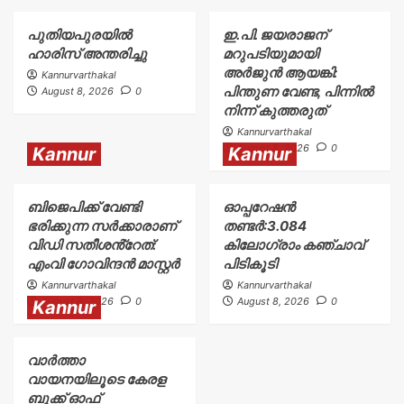
പുതിയപുരയിൽ
ഇ.പി. ജയരാജന്
ഹാരിസ് അന്തരിച്ചു
മറുപടിയുമായി
അർജുൻ ആയങ്കി:
Kannurvarthakal
പിന്തുണ വേണ്ട, പിന്നിൽ
August 8, 2026
0
നിന്ന് കുത്തരുത്
Kannurvarthakal
August 8, 2026
0
Kannur
Kannur
ബിജെപിക്ക് വേണ്ടി
ഓപ്പറേഷൻ
ഭരിക്കുന്ന സർക്കാരാണ്
തണ്ടർ:3.084
വിഡി സതീശൻ്റേത്:
കിലോഗ്രാം കഞ്ചാവ്
എംവി ഗോവിന്ദൻ മാസ്റ്റർ
പിടികൂടി
Kannurvarthakal
Kannurvarthakal
August 8, 2026
0
August 8, 2026
0
Kannur
വാർത്താ
വായനയിലൂടെ കേരള
ബുക്ക് ഓഫ്