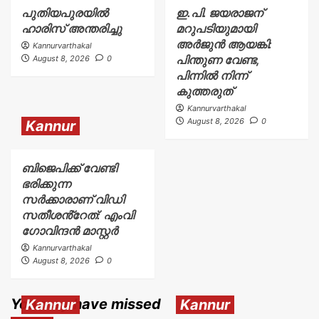
പുതിയപുരയിൽ
ഇ.പി. ജയരാജന്
ഹാരിസ് അന്തരിച്ചു
മറുപടിയുമായി
അർജുൻ ആയങ്കി:
Kannurvarthakal
പിന്തുണ വേണ്ട,
August 8, 2026
0
പിന്നിൽ നിന്ന്
കുത്തരുത്
Kannurvarthakal
August 8, 2026
0
Kannur
ബിജെപിക്ക് വേണ്ടി
ഭരിക്കുന്ന
സർക്കാരാണ് വിഡി
സതീശൻ്റേത്: എംവി
ഗോവിന്ദൻ മാസ്റ്റർ
Kannurvarthakal
August 8, 2026
0
You may have missed
Kannur
Kannur