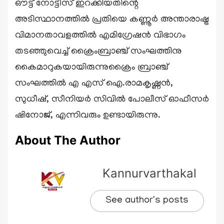
ഔട്ട് നോട്ടീസ് ഇറക്കിയതിൻ്റെ
അടിസ്ഥാനത്തിൽ പ്രതിയെ കണ്ണൂർ അന്താരാഷ്ട്ര
വിമാനതാവളത്തിൽ എമിഗ്രേഷൻ വിഭാഗം
തടഞ്ഞുവെച്ച് ക്രൈംബ്രാഞ്ച് സംഘത്തിനു
കൈമാറുകയായിരുന്നുക്രൈം ബ്രാഞ്ച്
സംഘത്തിൽ എ എസ് ഐ.രാമകൃഷ്ണൻ,
സുധീഷ്, സീനിയർ സിവിൽ പോലീസ് ഓഫീസർ
ഷിനോജ്, എന്നിവരും ഉണ്ടായിരുന്നു.
About The Author
Kannurvarthakal
See author's posts