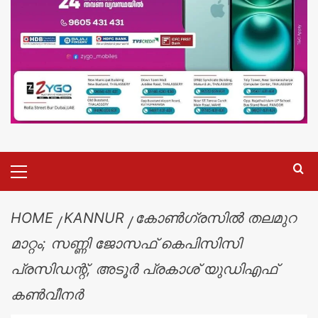
HOME
KANNUR
കോൺഗ്രസിൽ തലമുറ
മാറ്റം; സണ്ണി ജോസഫ് കെപിസിസി
പ്രസിഡന്റ്, അടൂർ പ്രകാശ് യുഡിഎഫ്
കൺവീനർ