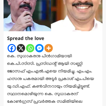
Spread the love
കെ. സുധാകരനു പിൻഗാമിയായി
കെ.പി.സിസി. പ്രസിഡന്റ് ആയി സണ്ണി
ജോസഫ് എം.എൽ.എയെ നിയമിച്ചു. എം.എം.
ഹസനു പകരമായി അടൂർ പ്രകാശ് എം.പിയെ
യു.ഡി.എഫ്. കൺവീനറായും നിയമിച്ചിട്ടുണ്ട്.
സ്ഥാനമൊഴിയുന്ന കെ. സുധാകരന്
കോൺഗ്രസ് പ്രവർത്തക സമിതിയിലെ