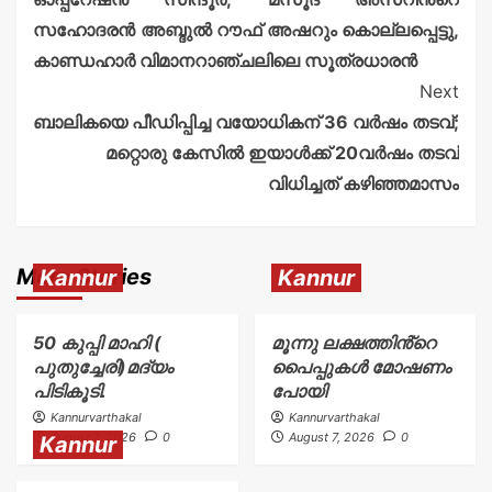
സഹോദരൻ അബ്ദുൽ റൗഫ് അഷറും കൊല്ലപ്പെട്ടു,
കാണ്ഡഹാർ വിമാനറാഞ്ചലിലെ സൂത്രധാരൻ
Next
ബാലികയെ പീഡിപ്പിച്ച വയോധികന് 36 വർഷം തടവ്;
മറ്റൊരു കേസിൽ ഇയാൾക്ക് 20വർഷം തടവ്
വിധിച്ചത് കഴിഞ്ഞമാസം
More Stories
Kannur
Kannur
50 കുപ്പി മാഹി (
മൂന്നു ലക്ഷത്തിൻ്റെ
പുതുച്ചേരി)മദ്യം
പൈപ്പുകൾ മോഷണം
പിടികൂടി.
പോയി
Kannurvarthakal
Kannurvarthakal
August 7, 2026
0
August 7, 2026
0
Kannur