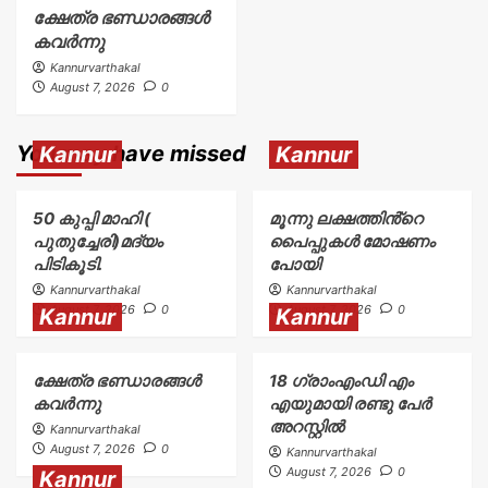
ക്ഷേത്ര ഭണ്ഡാരങ്ങൾ
കവർന്നു
Kannurvarthakal
August 7, 2026
0
You may have missed
Kannur
Kannur
50 കുപ്പി മാഹി (
മൂന്നു ലക്ഷത്തിൻ്റെ
പുതുച്ചേരി)മദ്യം
പൈപ്പുകൾ മോഷണം
പിടികൂടി.
പോയി
Kannurvarthakal
Kannurvarthakal
August 7, 2026
0
August 7, 2026
0
Kannur
Kannur
ക്ഷേത്ര ഭണ്ഡാരങ്ങൾ
18 ഗ്രാംഎംഡി എം
കവർന്നു
എയുമായി രണ്ടു പേർ
അറസ്റ്റിൽ
Kannurvarthakal
August 7, 2026
0
Kannurvarthakal
August 7, 2026
0
Kannur