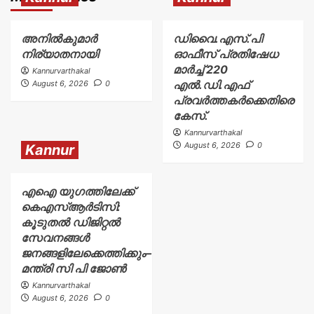
അനിൽകുമാർ
ഡിവൈ.എസ്.പി
നിര്യാതനായി
ഓഫീസ് പ്രതിഷേധ
മാർച്ച് 220
Kannurvarthakal
എൽ.ഡി.എഫ്
August 6, 2026
0
പ്രവർത്തകർക്കെതിരെ
കേസ്.
Kannurvarthakal
August 6, 2026
0
Kannur
എഐ യുഗത്തിലേക്ക്
കെഎസ്ആർടിസി:
കൂടുതൽ ഡിജിറ്റൽ
സേവനങ്ങൾ
ജനങ്ങളിലേക്കെത്തിക്കും–
മന്ത്രി സി പി ജോൺ
Kannurvarthakal
August 6, 2026
0