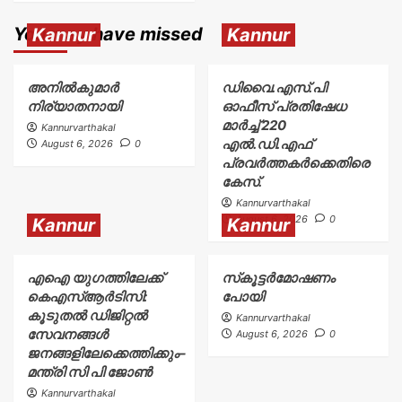
You may have missed
Kannur
Kannur
അനിൽകുമാർ
ഡിവൈ.എസ്.പി
നിര്യാതനായി
ഓഫീസ് പ്രതിഷേധ
മാർച്ച് 220
Kannurvarthakal
എൽ.ഡി.എഫ്
August 6, 2026
0
പ്രവർത്തകർക്കെതിരെ
കേസ്.
Kannurvarthakal
August 6, 2026
0
Kannur
Kannur
എഐ യുഗത്തിലേക്ക്
സ്‌കൂട്ടർമോഷണം
കെഎസ്ആർടിസി:
പോയി
കൂടുതൽ ഡിജിറ്റൽ
Kannurvarthakal
സേവനങ്ങൾ
August 6, 2026
0
ജനങ്ങളിലേക്കെത്തിക്കും–
മന്ത്രി സി പി ജോൺ
Kannurvarthakal