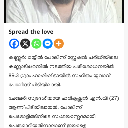
Spread the love
കണ്ണൂർ: മയ്യിൽ പോലീസ് സ്റ്റേഷൻ പരിധിയിലെ
കണ്ണാടിപ്പറമ്പിൽ നടത്തിയ പരിശോധനയിൽ
89.3 ഗ്രാം ഹാഷിഷ് ഓയിൽ സഹിതം യുവാവ്
പോലീസ് പിടിയിലായി.
ചേലേരി സ്വദേശിയായ ഹരികൃഷ്ണൻ എൻ.വി (27)
ആണ് പിടിയിലായത്. പോലീസ്
പെട്രോളിങ്ങിനിടെ സംശയാസ്പദമായി
പെരുമാറിയതിനാലാണ് ഇയാളെ