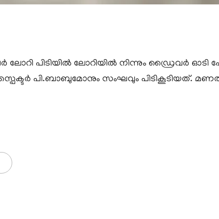
്പർ ലോറി പിടിയിൽ ലോറിയിൽ നിന്നും ഡ്രൈവർ ഓടി പോ
സ്പെക്ടർ പി.ബാബുമോനും സംഘവും പിടികൂടിയത്. മണൽ