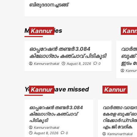
ബിരുദദാനച്ചടങ്ങ്
More Stories
Kannur
Kann
ഓപ്പറേഷൻ തണ്ടർ:3.084
വാർത
കിലോഗ്രാം കഞ്ചാവ് പിടികൂടി
ബുക്ക
ഇടം ന
Kannurvarthakal
August 8, 2026
0
Kannur
You may have missed
Kannur
Kannur
ഓപ്പറേഷൻ തണ്ടർ:3.084
വാർത്താ വായ
കിലോഗ്രാം കഞ്ചാവ്
കേരള ബുക്ക് ഓ
പിടികൂടി
റിക്കോർഡ്സിൽ
എം.ജി.വേദിക.
Kannurvarthakal
August 8, 2026
0
Kannurvarthakal