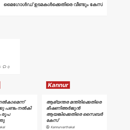
മൈഗോൾഡ് ഉടമകൾക്കെതിരെ വീണ്ടും കേസ്
6
0
Kannur
നൽകാമെന്ന്
ആഭ്യന്തര മന്ത്രിക്കെതിരെ
്കു പണ്ടം നൽകി
ഭീഷണിഅർജുൻ
 രൂപ
ആയങ്കിക്കെതിരെ സൈബർ
്തു
കേസ്
akal
Kannurvarthakal