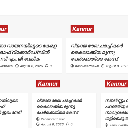
ur
Kannur
്താ വായനയിലൂടെ കേരള
വ്യാജ രേഖ ചമച്ച് കാർ
് ഓഫ് റിക്കോർഡ്സിൽ
കൈലാക്കിയ മൂന്നു
േടി എം.ജി.വേദിക.
പേർക്കെതിരെ കേസ്.
varthakal
August 8, 2026
0
Kannurvarthakal
August 8, 202
Kannur
Kannur
നയിലൂടെ
വ്യാജ രേഖ ചമച്ച് കാർ
സ്വർണ്ണം 
ഫ്
കൈലാക്കിയ മൂന്നു
പറഞ്ഞ് മുക
 ഇടം നേടി
പേർക്കെതിരെ കേസ്.
നാലുലക്ഷം
തട്ടിയെടുത
Kannurvarthakal
August 8, 2026
0
Kannurvarth