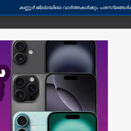
്ണൂർ ജില്ലയിലെ വാർത്തകൾക്കും പരസ്യങ്ങൾക്കും ബന്ധപ്