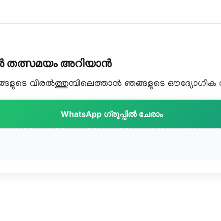
കൾ തത്സമയം അറിയാൻ
ളുടെ വിരൽത്തുമ്പിലെത്താൻ ഞങ്ങളുടെ ഔദ്യോഗിക വാട
WhatsApp ഗ്രൂപ്പിൽ ചേരാം