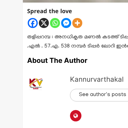
Spread the love
തളിപ്പറമ്പ : അനധികൃത മണൽ കടത്ത് ടിപ
.എൽ . 57.എ. 538 നമ്പർ ടിപ്പർ ലോറി ഇൻ
About The Author
Kannurvarthakal
See author's posts