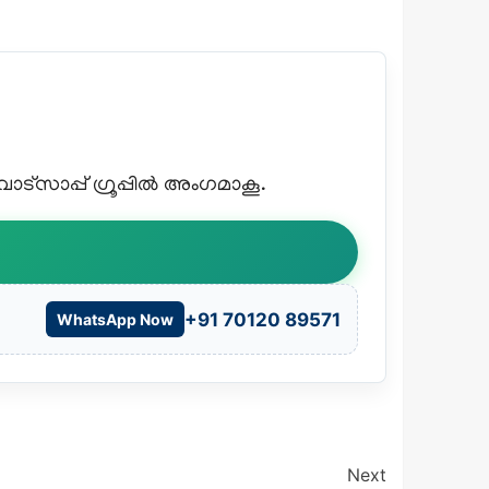
്സാപ്പ് ഗ്രൂപ്പിൽ അംഗമാകൂ.
+91 70120 89571
WhatsApp Now
Next