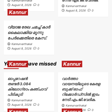
Kannurvarthakal
August 8, 2026
0
Kannurvarthakal
August 8, 2026
0
Kannur
വ്യാജ രേഖ ചമച്ച് കാർ
കൈലാക്കിയ മൂന്നു
പേർക്കെതിരെ കേസ്.
Kannurvarthakal
August 8, 2026
0
You may have missed
Kannur
Kannur
ഓപ്പറേഷൻ
വാർത്താ
തണ്ടർ:3.084
വായനയിലൂടെ കേരള
കിലോഗ്രാം കഞ്ചാവ്
ബുക്ക് ഓഫ്
പിടികൂടി
റിക്കോർഡ്സിൽ ഇടം
നേടി എം.ജി.വേദിക.
Kannurvarthakal
August 8, 2026
0
Kannurvarthakal
August 8, 2026
0
Kannur
Kannur