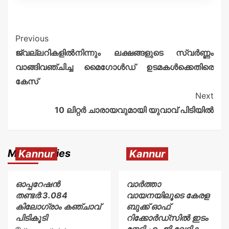
Previous
ജ്വല്ലറികളിൽനിന്നും ലക്ഷങ്ങളുടെ സ്വർണ്ണം
വാങ്ങിവഞ്ചിച്ച മൈഗോൾഡ് ഉടമകൾക്കെതിരെ
കേസ്
Next
10 ലിറ്റർ ചാരായവുമായി യുവാവ് പിടിയിൽ
More Stories
Kannur
Kannur
ഓപ്പറേഷൻ
വാർത്താ
തണ്ടർ:3.084
വായനയിലൂടെ കേരള
കിലോഗ്രാം കഞ്ചാവ്
ബുക്ക് ഓഫ്
പിടികൂടി
റിക്കോർഡ്സിൽ ഇടം
നേടി എം.ജി.വേദിക.