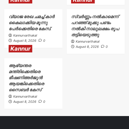
വ്യാജ രേഖ ചമച്ച് കാർ
സ്വർണ്ണം നൽകാമെന്ന്
കൈലാക്കിയ മൂന്നു
പറഞ്ഞ് മുക്കു പണ്ടം
പേർക്കെതിരെ കേസ്.
നൽകി നാലുലക്ഷം രൂപ
തട്ടിയെടുത്തു
Kannurvarthakal
August 8, 2026
0
Kannurvarthakal
August 8, 2026
0
Kannur
ആഭ്യന്തര
മന്ത്രിക്കെതിരെ
ഭീഷണിഅർജുൻ
ആയങ്കിക്കെതിരെ
സൈബർ കേസ്
Kannurvarthakal
August 8, 2026
0