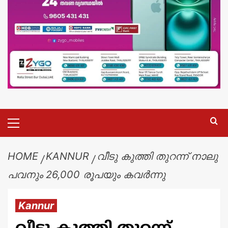
HOME
KANNUR
വീടു കുത്തി തുറന്ന് നാലു
പവനും 26,000 രൂപയും കവർന്നു
Kannur