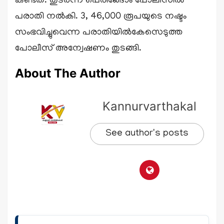
കണ്ടത്. തുടർന്ന് പെരിങ്ങോം പോലീസിൽ
പരാതി നൽകി. 3, 46,000 രൂപയുടെ നഷ്ടം
സംഭവിച്ചുവെന്ന പരാതിയിൽകേസെടുത്ത
പോലീസ് അന്വേഷണം തുടങ്ങി.
About The Author
Kannurvarthakal
See author's posts