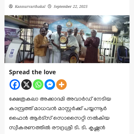
Kannurvarthakal
September 22, 2025
Spread the love
ക്ഷേത്രകലാ അക്കാദമി അവാർഡ് നേടിയ
കാമ്പ്രത്ത് മാധവൻ മാസ്റ്റർക്ക് പയ്യന്നൂർ
ഫൈൻ ആർട്സ് സൊസൈറ്റി നൽകിയ
സ്വീകരണത്തിൽ രൗദ്രശ്രീ ടി. ടി. കൃഷ്ണൻ