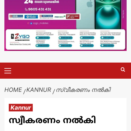
HOME
KANNUR
സ്വീകരണം നൽകി
Kannur
സ്വീകരണം നൽകി