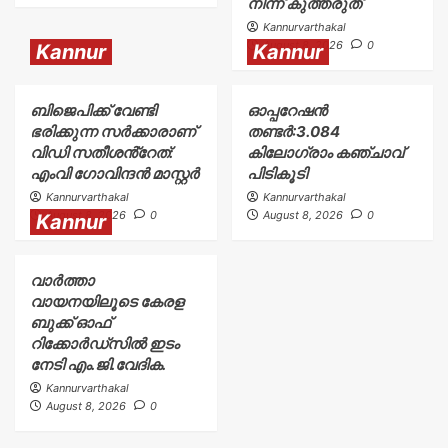
നിന്ന് കുത്തരുത്
Kannurvarthakal
August 8, 2026
0
Kannur
Kannur
ബിജെപിക്ക് വേണ്ടി
ഓപ്പറേഷൻ
ഭരിക്കുന്ന സർക്കാരാണ്
തണ്ടർ:3.084
വിഡി സതീശൻ്റേത്:
കിലോഗ്രാം കഞ്ചാവ്
എംവി ഗോവിന്ദൻ മാസ്റ്റർ
പിടികൂടി
Kannurvarthakal
Kannurvarthakal
August 8, 2026
0
August 8, 2026
0
Kannur
വാർത്താ
വായനയിലൂടെ കേരള
ബുക്ക് ഓഫ്
റിക്കോർഡ്സിൽ ഇടം
നേടി എം.ജി.വേദിക.
Kannurvarthakal
August 8, 2026
0