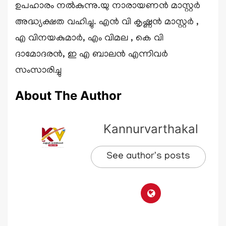
ഉപഹാരം നൽകുന്നു.യു നാരായണൻ മാസ്റ്റർ
അദ്ധ്യക്ഷത വഹിച്ചു. എൻ വി കൃഷ്ണൻ മാസ്റ്റർ ,
എ വിനയകുമാർ, എം വിമല , കെ വി
ദാമോദരൻ, ഇ എ ബാലൻ എന്നിവർ
സംസാരിച്ചു
About The Author
Kannurvarthakal
See author's posts