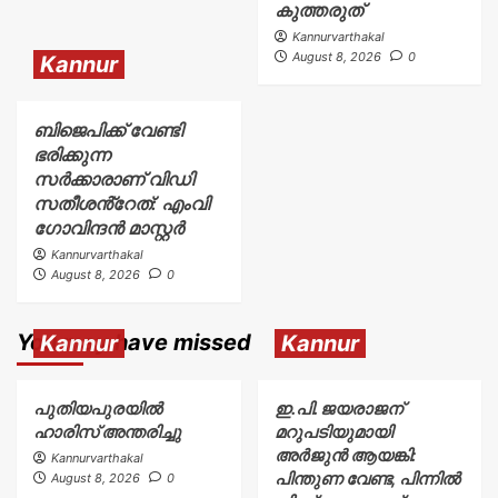
കുത്തരുത്
Kannurvarthakal
August 8, 2026
0
Kannur
ബിജെപിക്ക് വേണ്ടി
ഭരിക്കുന്ന
സർക്കാരാണ് വിഡി
സതീശൻ്റേത്: എംവി
ഗോവിന്ദൻ മാസ്റ്റർ
Kannurvarthakal
August 8, 2026
0
You may have missed
Kannur
Kannur
പുതിയപുരയിൽ
ഇ.പി. ജയരാജന്
ഹാരിസ് അന്തരിച്ചു
മറുപടിയുമായി
അർജുൻ ആയങ്കി:
Kannurvarthakal
പിന്തുണ വേണ്ട, പിന്നിൽ
August 8, 2026
0