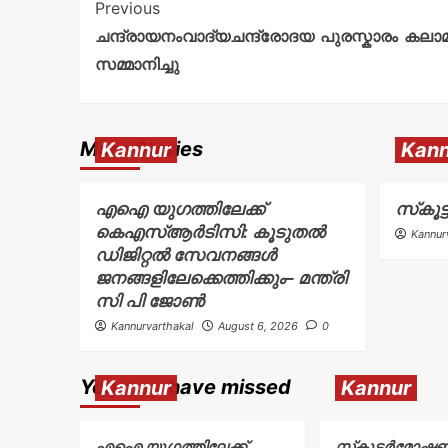
Previous
ചന്ദ്രായനംവാദ്യചന്ദ്രോദയ പുരസ്കാരം കല
സമ്മാനിച്ചു
More Stories
Kannur
Kann
എഐ യുഗത്തിലേക്ക്
സ്‌കൂ
കെഎസ്ആർടിസി: കൂടുതൽ
Kannur
ഡിജിറ്റൽ സേവനങ്ങൾ
ജനങ്ങളിലേക്കെത്തിക്കും– മന്ത്രി
സി പി ജോൺ
Kannurvarthakal
August 6, 2026
0
You may have missed
Kannur
Kannur
എഐ യുഗത്തിലേക്ക്
സ്‌കൂട്ടർമോഷ