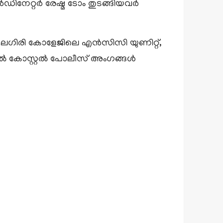
നേറ്റർ രേഷ്മ ടോം തുടങ്ങിയവർ
മലഗിരി കോളേജിലെ എൻസിസി യുണിറ്റ്,
ക്കൽ കോസ്റ്റൽ പോലീസ് അംഗങ്ങൾ