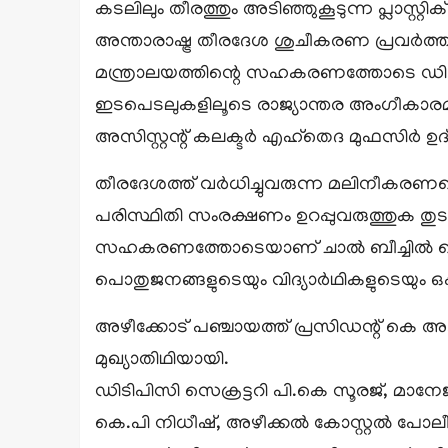
കടലിലും തീരത്തും അടിഞ്ഞുകൂടുന്ന പ്ലാസ്റ്
അന്താരാഷ്ട്ര തീരദേശ ശുചീകരണ പ്രവർത്തന
മന്ത്രാലയത്തിന്റെ സഹകരണത്തോടെ ഡിടി
ഇടപെടലുകളിലൂടെ രാജ്യാന്തര അംഗീകാരമാ
അസിസ്റ്റന്റ് കലക്ടര്‍ എഹ്‌തെദ മുഫസിര്‍ 
തീരദേശത്ത് വർധിച്ചുവരുന്ന മലിനീകരണത
പരിസ്ഥിതി സംരക്ഷണം ഉറപ്പുവരുത്തുക ത
സഹകരണത്തോടെയാണ് ചാൽ ബീച്ചിൽ മെഗാ ശ
പൊതുജനങ്ങളുടെയും വിദ്യാർഥികളുടെയും
അഴീക്കോട് പഞ്ചായത്ത് പ്രസിഡന്റ് കെ അ
മുഖ്യാതിഥിയായി.
ഡിടിപിസി സെക്രട്ടറി പി.കെ സൂരജ്, 
കെ.പി നിധീഷ്, അഴീക്കൽ കോസ്റ്റൽ പോ