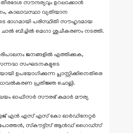
ും തീരദേശ സൗന്ദര്യവും ഉറപ്പാക്കാൻ
, വനം, കാലാവസ്ഥാ വ്യതിയാന
യുടെ ഭാഗമായി പരിസ്ഥിതി സൗഹൃദമായ
െ ചാൽ ബീച്ചിൽ മെഗാ ശുചീകരണം നടത്തി.
പരിപാലനം ജനങ്ങളിൽ എത്തിക്കുക,
ിധ സന്നദ്ധ സംഘടനകളുടെ
ഉപയോഗിക്കുന്ന പ്ലാസ്റ്റിക്കിനെതിരെ
ബോധവൽകരണ പ്രതിജ്ഞ ചൊല്ലി.
്ത്രാലയം ഓഫീസർ സൗരഭ് കുമാർ മൗര്യ
കോളേജ് എൻ എസ് എസ് കോ ഓർഡിനേറ്റർ
ു പോത്തൻ, സ്‌കൗട്ട്സ് ആൻഡ് ഗൈഡ്സ്