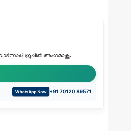
്സാപ്പ് ഗ്രൂപ്പിൽ അംഗമാകൂ.
+91 70120 89571
WhatsApp Now