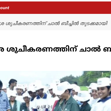
count
േശ ശുചീകരണത്തിന് ചാൽ ബീച്ചിൽ തുടക്കമായി
േശ ശുചീകരണത്തിന് ചാൽ ബീ