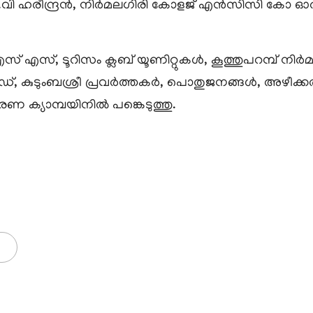
ി ഹരീന്ദ്രൻ, നിർമലഗിരി കോളജ് എൻസിസി കോ ഓർഡി
സ്, ടൂറിസം ക്ലബ് യൂണിറ്റുകൾ, കൂത്തുപറമ്പ് നിർ
് ഗൈഡ്, കുടുംബശ്രീ പ്രവർത്തകർ, പൊതുജനങ്ങൾ, അഴീ
 ക്യാമ്പയിനിൽ പങ്കെടുത്തു.