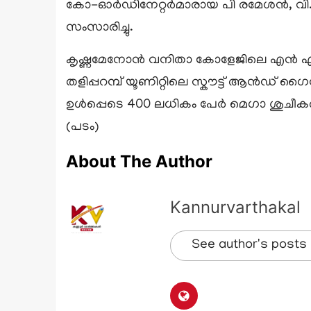
കോ-ഓർഡിനേറ്റർമാരായ പി രമേശൻ, വി.വ
സംസാരിച്ചു.
കൃഷ്ണമേനോൻ വനിതാ കോളേജിലെ എൻ എസ് എ
തളിപ്പറമ്പ് യൂണിറ്റിലെ സ്കൗട്ട് ആൻഡ
ഉൾപ്പെടെ 400 ലധികം പേർ മെഗാ ശുചീകരണ
(പടം)
About The Author
Kannurvarthakal
See author's posts