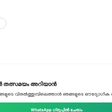
കൾ തത്സമയം അറിയാൻ
ളുടെ വിരൽത്തുമ്പിലെത്താൻ ഞങ്ങളുടെ ഔദ്യോഗിക വാട
WhatsApp ഗ്രൂപ്പിൽ ചേരാം