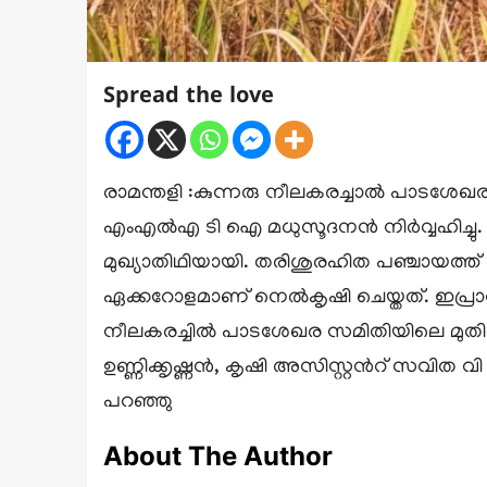
Spread the love
രാമന്തളി :കുന്നരു നീലകരച്ചാൽ പാടശേഖര
എംഎൽഎ ടി ഐ മധുസൂദനൻ നിർവ്വഹിച്ചു. പ
മുഖ്യാതിഥിയായി. തരിശുരഹിത പഞ്ചായത്ത
ഏക്കറോളമാണ് നെൽകൃഷി ചെയ്തത്. ഇപ്രാവശ
നീലകരച്ചിൽ പാടശേഖര സമിതിയിലെ മുതിർന
ഉണ്ണിക്കൃഷ്ണൻ, കൃഷി അസിസ്റ്റൻറ് സവി
പറഞ്ഞു
About The Author