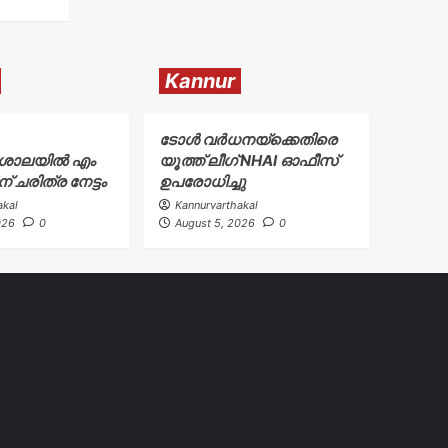
Kannur
ടോള്‍ വര്‍ധനയ്ക്കെതിരെ
ശാലയിൽ എം
യൂത്ത് ലീഗ് NHAI ഓഫീസ്
ചരിത്ര നേട്ടം
ഉപരോധിച്ചു
akal
Kannurvarthakal
026
0
August 5, 2026
0