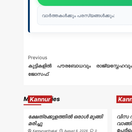
വാർത്തകൾക്കും പരസ്യങ്ങൾക്കും:
Previous
കുട്ടികളിൽ പൗരബോധവും രാജ്യസ്നേഹവു
ജോസഫ്
More Stories
Kannur
Kann
ക്ഷേത്രക്കുളത്തിൽ ഒരാൾ മുങ്ങി
വിസ വ
മരിച്ചു
വാങ്ങി
പേർക്
Kannurvarthakal
August 6, 2026
0