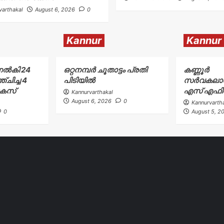
varthakal
August 6, 2026
0
Kannur
Kannur
നൽകി 24
ഒറ്റനമ്പർ ചൂതാട്ടം പ്രതി
കണ്ണൂർ
്ചിച്ച 4
പിടിയിൽ
സർവകലാ
കേസ്
എസ് എഫിന് 
Kannurvarthakal
August 6, 2026
0
Kannurvarth
0
August 5, 2