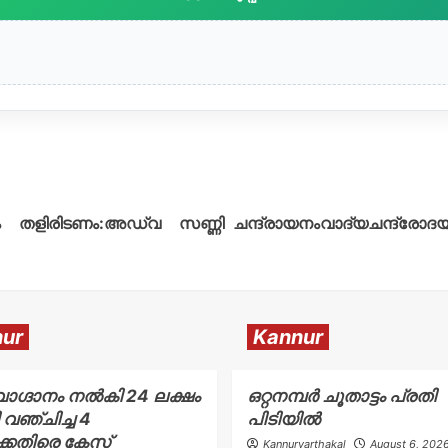
ം തളിരിടണം:അഡ്വ സണ്ണി
ചന്ദ്രായനംവാദ്യചന്ദ്രോദ
ur
Kannur
ാഗ്ദാനം നൽകി 24 ലക്ഷം
ഒറ്റനമ്പർ ചൂതാട്ടം പ്രതി
 വഞ്ചിച്ച 4
പിടിയിൽ
കെതിരെ കേസ്
Kannurvarthakal
August 6, 202