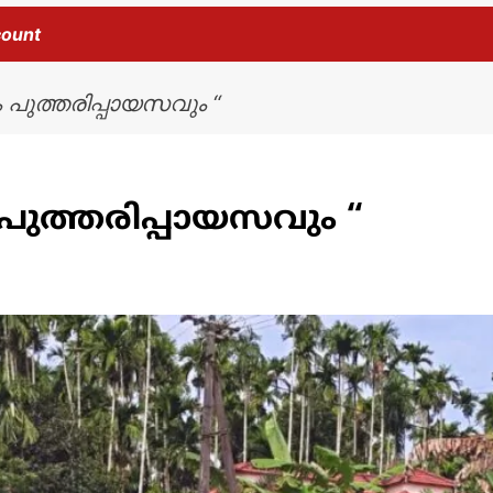
count
പുത്തരിപ്പായസവും “
ുത്തരിപ്പായസവും “