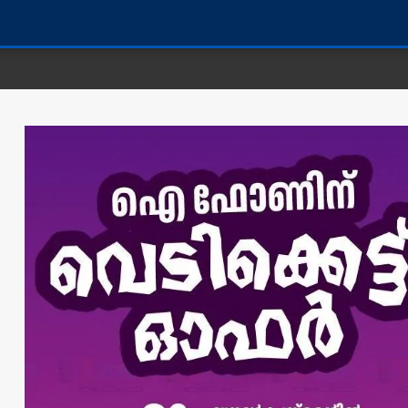
കണ്ണൂർ ജില