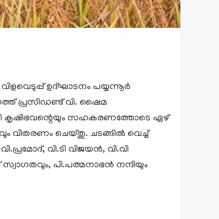
ളവെടുപ്പ് ഉദ്ഘാടനം പയ്യന്നൂർ
ത്ത് പ്രസിഡണ്ട് വി. ഷൈമ
ന്തളി കൃഷിഭവന്റെയും സഹകരണത്തോടെ ഏഴ്
ും വിതരണം ചെയ്തു. ചടങ്ങിൽ വെച്ച്
പ്രമോദ്, വി.ടി വിജയൻ, വി.വി
സ്വാഗതവും, പി.പത്മനാഭൻ നന്ദിയും