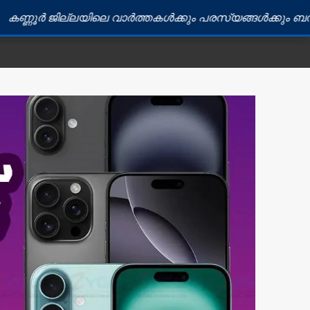
്ലയിലെ വാർത്തകൾക്കും പരസ്യങ്ങൾക്കും ബന്ധപ്പെടുക: