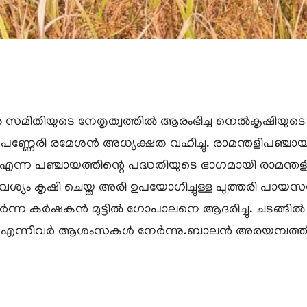
 സമിതിയുടെ നേതൃത്വത്തിൽ ആരംഭിച്ച നെൽകൃഷിയുടെ വി
ണ്ണേരി രമേശൻ അധ്യക്ഷത വഹിച്ചു. രാമന്തളിപഞ്ചായ
് എന്ന പഞ്ചായത്തിന്റെ പദ്ധതിയുടെ ഭാഗമായി രാമ
്യം കൃഷി ചെയ്ത അരി ഉപയോഗിച്ചുള്ള പുത്തരി പായസവ
്ന കർഷകൻ മുട്ടിൽ ഗോപാലനെ ആദരിച്ചു. ചടങ്ങിൽ വി.
ത വി എന്നിവർ ആശംസകൾ നേർന്നു.ബാലൻ അരയമ്പത്ത് 