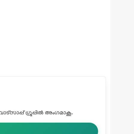
്സാപ്പ് ഗ്രൂപ്പിൽ അംഗമാകൂ.