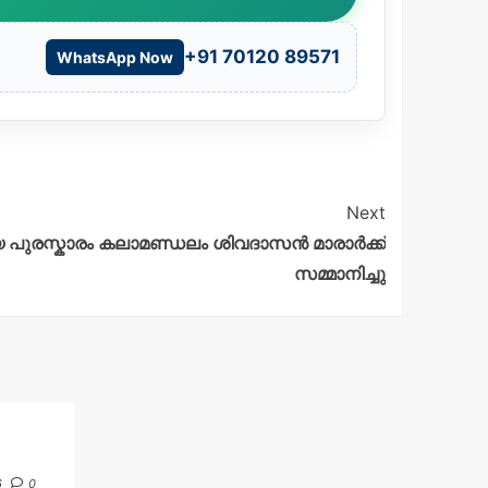
+91 70120 89571
WhatsApp Now
Next
യ പുരസ്കാരം കലാമണ്ഡലം ശിവദാസൻ മാരാർക്ക്
സമ്മാനിച്ചു
6
0