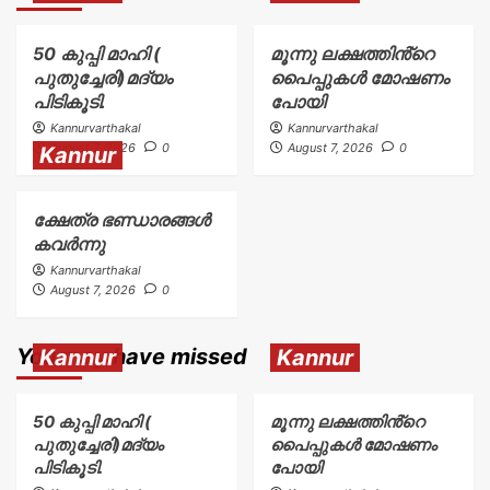
50 കുപ്പി മാഹി (
മൂന്നു ലക്ഷത്തിൻ്റെ
പുതുച്ചേരി)മദ്യം
പൈപ്പുകൾ മോഷണം
പിടികൂടി.
പോയി
Kannurvarthakal
Kannurvarthakal
August 7, 2026
0
August 7, 2026
0
Kannur
ക്ഷേത്ര ഭണ്ഡാരങ്ങൾ
കവർന്നു
Kannurvarthakal
August 7, 2026
0
You may have missed
Kannur
Kannur
50 കുപ്പി മാഹി (
മൂന്നു ലക്ഷത്തിൻ്റെ
പുതുച്ചേരി)മദ്യം
പൈപ്പുകൾ മോഷണം
പിടികൂടി.
പോയി