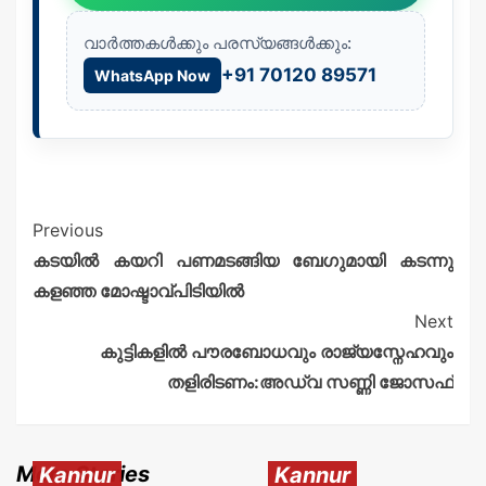
വാർത്തകൾക്കും പരസ്യങ്ങൾക്കും:
+91 70120 89571
WhatsApp Now
Previous
കടയിൽ കയറി പണമടങ്ങിയ ബേഗുമായി കടന്നു
കളഞ്ഞ മോഷ്ടാവ്പിടിയിൽ
Next
കുട്ടികളിൽ പൗരബോധവും രാജ്യസ്നേഹവും
തളിരിടണം:അഡ്വ സണ്ണി ജോസഫ്
More Stories
Kannur
Kannur