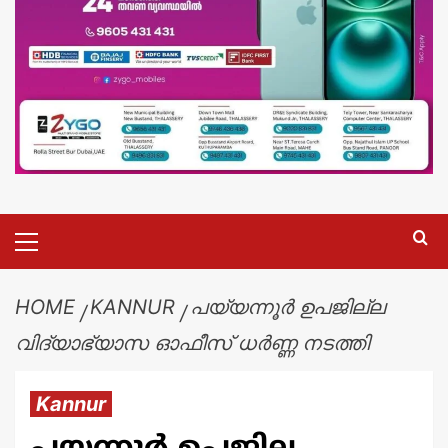
HOME
KANNUR
പയ്യന്നൂര്‍ ഉപജില്ല
വിദ്യാഭ്യാസ ഓഫീസ് ധർണ്ണ നടത്തി
Kannur