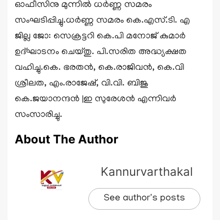
ഓഫീസിനു മുന്നിൽ ധർണ്ണ സമരം
സംഘടിപ്പിച്ചു.ധർണ്ണ സമരം കെ.എസ്.ടി. എ
ജില്ല ജോ: സെക്രട്ടറി കെ.പി മനോജ് കുമാർ
ഉദ്ഘാടനം ചെയ്തു. പി.സരിത അദ്ധ്യക്ഷത
വഹിച്ചു.കെ. ഭരതൻ, കെ.രാജിവൻ, കെ.വി
ശ്രീലത, എം.രാജേഷ്, വി.വി. ബിജു
കെ.ജയാനന്ദൻ |ഇ സുരേശൻ എന്നിവർ
സംസാരിച്ചു.
About The Author
Kannurvarthakal
See author's posts