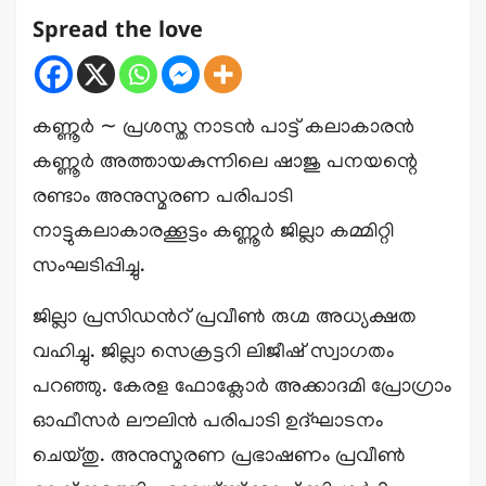
Spread the love
കണ്ണൂർ ∼ പ്രശസ്ത നാടൻ പാട്ട് കലാകാരൻ
കണ്ണൂർ അത്തായകുന്നിലെ ഷാജു പനയന്റെ
രണ്ടാം അനുസ്മരണ പരിപാടി
നാട്ടുകലാകാരക്കൂട്ടം കണ്ണൂർ ജില്ലാ കമ്മിറ്റി
സംഘടിപ്പിച്ചു.
ജില്ലാ പ്രസിഡൻറ് പ്രവീൺ രുഗ്മ അധ്യക്ഷത
വഹിച്ചു. ജില്ലാ സെക്രട്ടറി ലിജീഷ് സ്വാഗതം
പറഞ്ഞു. കേരള ഫോക്ലോർ അക്കാദമി പ്രോഗ്രാം
ഓഫീസർ ലൗലിൻ പരിപാടി ഉദ്ഘാടനം
ചെയ്തു. അനുസ്മരണ പ്രഭാഷണം പ്രവീൺ