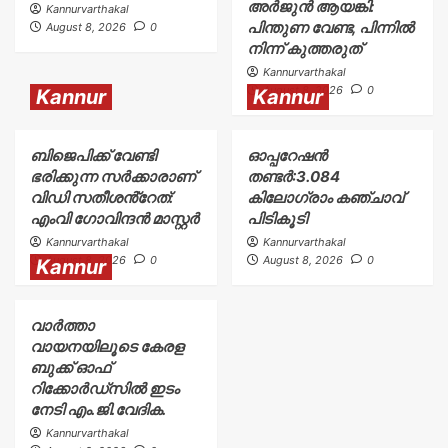
അർജുൻ ആയങ്കി:
Kannurvarthakal
പിന്തുണ വേണ്ട, പിന്നിൽ
August 8, 2026
0
നിന്ന് കുത്തരുത്
Kannurvarthakal
August 8, 2026
0
Kannur
Kannur
ബിജെപിക്ക് വേണ്ടി
ഓപ്പറേഷൻ
ഭരിക്കുന്ന സർക്കാരാണ്
തണ്ടർ:3.084
വിഡി സതീശൻ്റേത്:
കിലോഗ്രാം കഞ്ചാവ്
എംവി ഗോവിന്ദൻ മാസ്റ്റർ
പിടികൂടി
Kannurvarthakal
Kannurvarthakal
August 8, 2026
0
August 8, 2026
0
Kannur
വാർത്താ
വായനയിലൂടെ കേരള
ബുക്ക് ഓഫ്
റിക്കോർഡ്സിൽ ഇടം
നേടി എം.ജി.വേദിക.
Kannurvarthakal