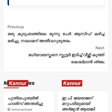
Previous
ഒരു കുടുംബത്തിലെ മൂന്നു പേർ ആസിഡ് കഴിച്ച്
മരിച്ചു. നാലാമന് അതീവഗുരുതരം
Next
മധ്യവയസ്കനെ സ്കൂട്ടർ ഇടിച്ച് വീഴ്ത്തി കുത്തി
കൊല്ലാൻ ശ്രമം
More Stories
Kannur
Kannur
പുതിയപുരയിൽ
ഇ.പി. ജയരാജന്
ഹാരിസ് അന്തരിച്ചു
മറുപടിയുമായി
അർജുൻ ആയങ്കി:
Kannurvarthakal