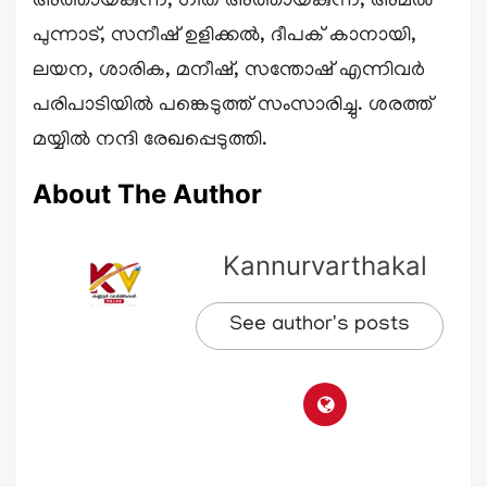
അത്തായകുന്ന്, ഗീത അത്തായകുന്ന്, അമൽ
പുന്നാട്, സനീഷ് ഉളിക്കൽ, ദീപക് കാനായി,
ലയന, ശാരിക, മനീഷ്, സന്തോഷ് എന്നിവർ
പരിപാടിയിൽ പങ്കെടുത്ത് സംസാരിച്ചു. ശരത്ത്
മയ്യിൽ നന്ദി രേഖപ്പെടുത്തി.
About The Author
Kannurvarthakal
See author's posts