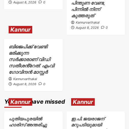
പിന്തുണ വേണ്ട,
August 8, 2026
0
പിന്നിൽ നിന്ന്
കുത്തരുത്
Kannurvarthakal
August 8, 2026
0
Kannur
ബിജെപിക്ക് വേണ്ടി
ഭരിക്കുന്ന
സർക്കാരാണ് വിഡി
സതീശൻ്റേത്: എംവി
ഗോവിന്ദൻ മാസ്റ്റർ
Kannurvarthakal
August 8, 2026
0
You may have missed
Kannur
Kannur
പുതിയപുരയിൽ
ഇ.പി. ജയരാജന്
ഹാരിസ് അന്തരിച്ചു
മറുപടിയുമായി