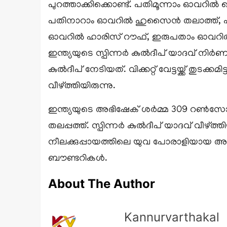
പുറത്താക്കിക്കൊണ്ട്. പതിമൂന്നാം ഓവ
പതിനാറാം ഓവറിൽ ഹുസൈൻ തലാത്ത്, പ
ഓവറിൽ ഹാരിസ് റൗഫ്, ഇരുപതാം ഓവറിൽ മ
ഇന്ത്യയുടെ സ്പിന്നർ കുൽദീപ് യാദവ് നി
കുൽദീപ് നേടിയത്. വിക്കറ്റ് വേട്ടയ്ക്ക് തുട
വീഴ്ത്തിയിരുന്നു.
ഇന്ത്യയുടെ അഭിഷേക് ശർമ്മ 309 റൺസോടെ ട
തലപ്പത്ത്. സ്പിന്നർ കുൽദീപ് യാദവ് വീഴ്
നീലക്കുപ്പായത്തിലെ യുവ പോരാളിയായ അഭിഷ
ബൗണ്ടറികൾ.
About The Author
Kannurvarthakal