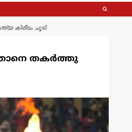
യ കിരീടം ചൂടി
താനെ തകർത്തു