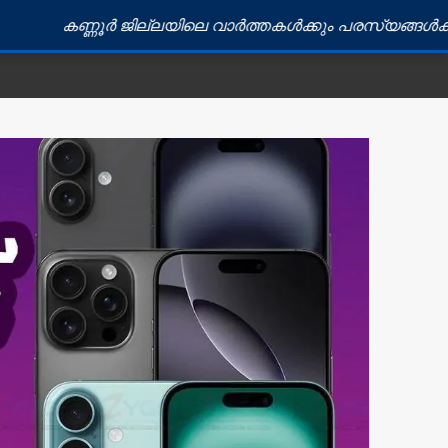
 ജില്ലയിലെ വാർത്തകൾക്കും പരസ്യങ്ങൾക്കും ബന്ധപ്പെടു