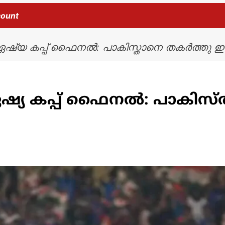
count
 കപ്പ് ഫൈനൽ: പാകിസ്താനെ തകർത്തു ഇന്ത്
യ കപ്പ് ഫൈനൽ: പാകിസ്