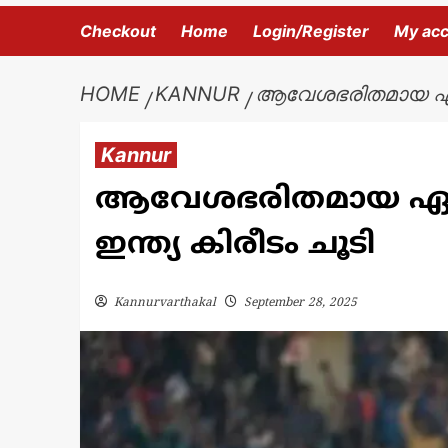
Checkout
Home
Login/Register
My ac
HOME
KANNUR
ആവേശഭരിതമായ ഏഷ്യ
Kannur
ആവേശഭരിതമായ ഏഷ്
ഇന്ത്യ കിരീടം ചൂടി
Kannurvarthakal
September 28, 2025