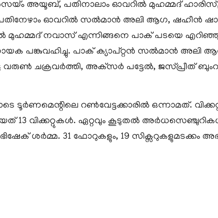
റിൽ സെയ്ം അയൂബ്, പതിനാലാം ഓവറിൽ മുഹമ്മദ് ഹാര
തിനേഴാം ഓവറിൽ സൽമാൻ അലി ആഗ, ഷഹീൻ ഷാ അഫ്ര
ുഹമ്മദ് നവാസ് എന്നിങ്ങനെ പാക് പടയെ എറിഞ്ഞു വ
ർണായക പങ്കുവഹിച്ചു. പാക് ക്യാപ്റ്റൻ സൽമാൻ അലി ആ
ക്കമിട്ട വരുൺ ചക്രവർത്തി, അക്‌സർ പട്ടേൽ, ജസ്പ്രീത് ബു
ൂർണമെന്റിലെ റൺവേട്ടക്കാരിൽ ഒന്നാമത്. വിക്കറ്റുവേ
ത്തിയത് 13 വിക്കറ്റുകൾ. ഏറ്റവും കൂടുതൽ അർധസെഞ്ചുറ
േക് ശർമ്മ. 31 ഫോറുകളും, 19 സിക്സറുകളുമടക്കം അഭി