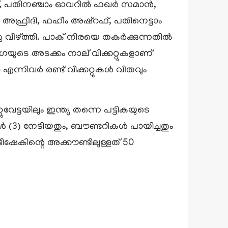
ിസ്, പതിനഞ്ചാം ഓവറിൽ ഫഖർ സമാൻ,
ീദി, ഫഹീം അഷ്‌റഫ്, പതിനെട്ടാം
ീഴ്ത്തി. പാക് നിരയെ തകർക്കുന്നതിൽ
ഗയുടെ അടക്കം നാല് വിക്കറ്റുകളാണ്
ംറ എന്നിവർ രണ്ട് വിക്കറ്റുകൾ വീതവും
ട്ടയിലും ഇന്ത്യ തന്നെ പട്ടികയുടെ
ികൾ (3) നേടിയതും, ബൗണ്ടറികൾ പായിച്ചതും
ഷേകിന്റെ അക്കൗണ്ടിലുള്ളത് 50