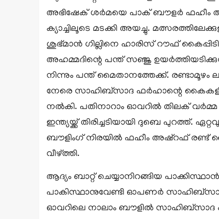
അഭിഷേക് ശർമയെ പാക് ബൗളർ ഫഹീം അഷ്‌റഫ
ക്യാച്ചിലൂടെ മടക്കി അയച്ചു. മത്സരത്തിലേക്കു
ശുഭ്മാൻ ഗില്ലിനെ ഹാരിസ് റൗഫ് കൈപ്പ
അഹമ്മദിന്റെ പന്ത് സഞ്ജു ഉയർത്തിയടിക്കു
നിന്നും പന്ത് മൈതാനത്തേക്ക്. രണ്ടാമൂഴം 
നേരെ സാഹിബ്‌സാദ ഫർഹാന്റെ കൈകളിലേക്ക്. 
നൽകി. പതിനാറാം ഓവറിൽ തിലക് വർമ്മ 41
ഇന്ത്യയ്ക്ക് തിരിച്ചടിയായി ദുബെ പുറത്ത്. ഏറ
ബൗളിംഗ് നിരയിൽ ഫഹീം അഷ്‌റഫ് രണ്ട് വ
വീഴ്ത്തി.
ആദ്യം ബാറ്റ് ചെയ്യാനിറങ്ങിയ പാക്കിസ്ഥ
പാകിസ്ഥാനുവേണ്ടി ഓപണർ സാഹിബ്‌സാ
ഓവറിലെ നാലാം ബൗളിൽ സാഹിബ്‌സാദ ഫർഹാനെ മ