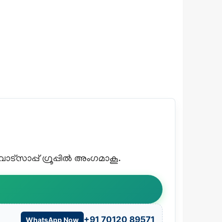
്സാപ്പ് ഗ്രൂപ്പിൽ അംഗമാകൂ.
+91 70120 89571
WhatsApp Now