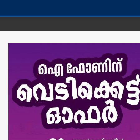
കണ്ണൂർ