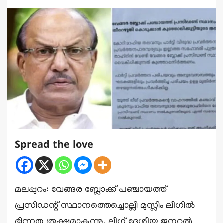
Spread the love
മലപ്പുറം: വേങ്ങര ബ്ലോക്ക് പഞ്ചായത്ത്
പ്രസിഡന്റ് സ്ഥാനത്തെച്ചൊല്ലി മുസ്ലിം ലീഗിൽ
ഭിന്നത രൂക്ഷമാകുന്നു. ലീഗ് ദേശീയ ജനറൽ