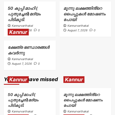
50 കുപ്പി മാഹി (
മൂന്നു ലക്ഷത്തിൻ്റെ
പുതുച്ചേരി)മദ്യം
പൈപ്പുകൾ മോഷണം
പിടികൂടി.
പോയി
Kannurvarthakal
Kannurvarthakal
August 7, 2026
0
August 7, 2026
0
Kannur
ക്ഷേത്ര ഭണ്ഡാരങ്ങൾ
കവർന്നു
Kannurvarthakal
August 7, 2026
0
You may have missed
Kannur
Kannur
50 കുപ്പി മാഹി (
മൂന്നു ലക്ഷത്തിൻ്റെ
പുതുച്ചേരി)മദ്യം
പൈപ്പുകൾ മോഷണം
പിടികൂടി.
പോയി
Kannurvarthakal
Kannurvarthakal