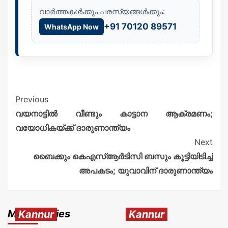
വാർത്തകൾക്കും പരസ്യങ്ങൾക്കും:
+91 70120 89571
WhatsApp Now
Previous
വയനാട്ടിൽ വീണ്ടും കാട്ടാന ആക്രമണം;
വയോധികയ്ക്ക് ദാരുണാന്ത്യം
Next
ബൈക്കും കെഎസ്ആർടിസി ബസും കൂട്ടിയിടിച്ച്
അപകടം; യുവാവിന് ദാരുണാന്ത്യം
More Stories
Kannur
Kannur