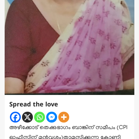
Spread the love
അഴീക്കോട് തെക്കുഭാഗം ബാങ്കിന് സമീപം (CPI
ഓഫീസിന് മുൻവശം)താമസിക്കുന്ന കോണി