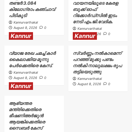
തണ്ടർ:3.084
വായനയിലൂടെ കേരള
കിലോഗ്രാം കഞ്ചാവ്
ബുക്ക് ഓഫ്
പിടികൂടി
റിക്കോർഡ്സിൽ ഇടം
നേടി എം.ജി.വേദിക.
Kannurvarthakal
August 8, 2026
0
Kannurvarthakal
August 8, 2026
0
Kannur
Kannur
വ്യാജ രേഖ ചമച്ച് കാർ
സ്വർണ്ണം നൽകാമെന്ന്
കൈലാക്കിയ മൂന്നു
പറഞ്ഞ് മുക്കു പണ്ടം
പേർക്കെതിരെ കേസ്.
നൽകി നാലുലക്ഷം രൂപ
തട്ടിയെടുത്തു
Kannurvarthakal
August 8, 2026
0
Kannurvarthakal
August 8, 2026
0
Kannur
ആഭ്യന്തര
മന്ത്രിക്കെതിരെ
ഭീഷണിഅർജുൻ
ആയങ്കിക്കെതിരെ
സൈബർ കേസ്