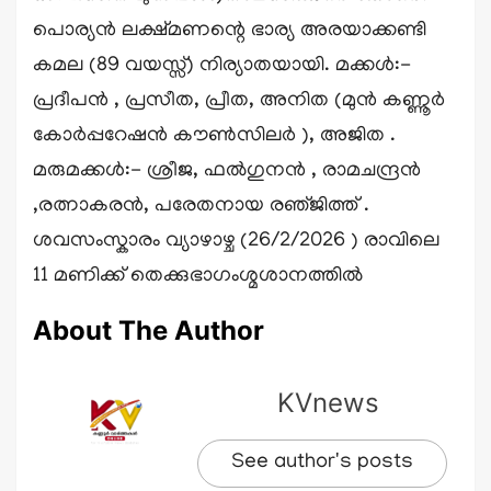
പൊര്യൻ ലക്ഷ്മണന്റെ ഭാര്യ അരയാക്കണ്ടി
കമല (89 വയസ്സ്) നിര്യാതയായി. മക്കൾ:-
പ്രദീപൻ , പ്രസീത, പ്രീത, അനിത (മുൻ കണ്ണൂർ
കോർപ്പറേഷൻ കൗൺസിലർ ), അജിത .
മരുമക്കൾ:- ശ്രീജ, ഫൽഗുനൻ , രാമചന്ദ്രൻ
,രത്നാകരൻ, പരേതനായ രഞ്‌ജിത്ത് .
ശവസംസ്കാരം വ്യാഴാഴ്ച (26/2/2026 ) രാവിലെ
11 മണിക്ക് തെക്കുഭാഗംശ്മശാനത്തിൽ
About The Author
KVnews
See author's posts