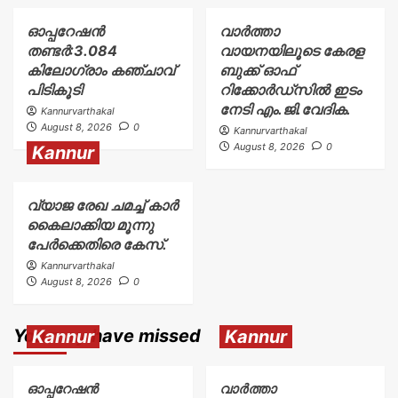
ഓപ്പറേഷൻ
വാർത്താ
തണ്ടർ:3.084
വായനയിലൂടെ കേരള
കിലോഗ്രാം കഞ്ചാവ്
ബുക്ക് ഓഫ്
പിടികൂടി
റിക്കോർഡ്സിൽ ഇടം
നേടി എം.ജി.വേദിക.
Kannurvarthakal
August 8, 2026
0
Kannurvarthakal
August 8, 2026
0
Kannur
വ്യാജ രേഖ ചമച്ച് കാർ
കൈലാക്കിയ മൂന്നു
പേർക്കെതിരെ കേസ്.
Kannurvarthakal
August 8, 2026
0
You may have missed
Kannur
Kannur
ഓപ്പറേഷൻ
വാർത്താ