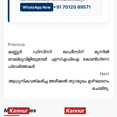
+91 70120 89571
WhatsApp Now
Previous
കണ്ണൂർ ഡിസിസി ഓഫീസിന് മുന്നിൽ
വെല്ലുവിളിയുമായി എസ്എഫ്ഐ കോൺഗ്രസ്
പ്രവർത്തകർ
Next
ആധുനികവത്കരിച്ച അഴീക്കൽ തുറമുഖം ഉദ്ഘാടനം
ചെയ്തു
More Stories
Kannur
Kannur