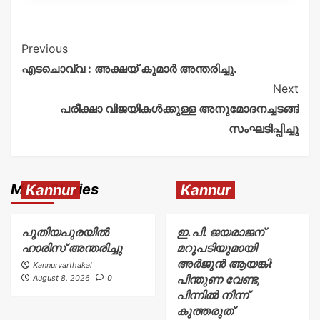
Previous
എടചൊവ്വ : അക്ഷയ് കുമാർ അന്തരിച്ചു.
Next
പരീക്ഷാ വിജയികൾക്കുള്ള അനുമോദനച്ചടങ്ങ്
സംഘടിപ്പിച്ചു
More Stories
Kannur
Kannur
പുതിയപുരയിൽ
ഇ.പി. ജയരാജന്
ഹാരിസ് അന്തരിച്ചു
മറുപടിയുമായി
അർജുൻ ആയങ്കി:
Kannurvarthakal
പിന്തുണ വേണ്ട,
August 8, 2026
0
പിന്നിൽ നിന്ന്
കുത്തരുത്