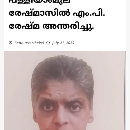
പള്ളിയാംമൂല
രേഷ്മാസിൽ എം.പി.
രേഷ്മ അന്തരിച്ചു.
Kannurvarthakal
July 27, 2025