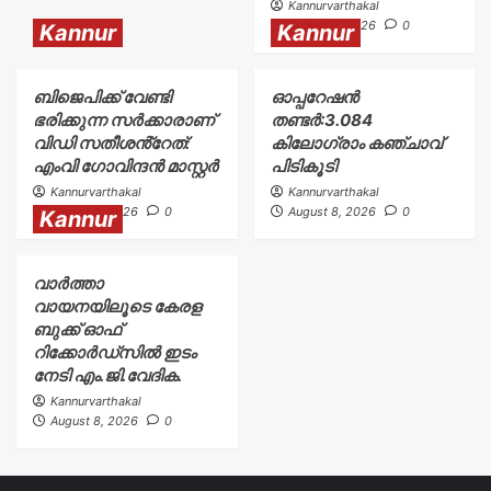
Kannurvarthakal
August 8, 2026
0
Kannur
Kannur
ബിജെപിക്ക് വേണ്ടി
ഓപ്പറേഷൻ
ഭരിക്കുന്ന സർക്കാരാണ്
തണ്ടർ:3.084
വിഡി സതീശൻ്റേത്:
കിലോഗ്രാം കഞ്ചാവ്
എംവി ഗോവിന്ദൻ മാസ്റ്റർ
പിടികൂടി
Kannurvarthakal
Kannurvarthakal
August 8, 2026
0
August 8, 2026
0
Kannur
വാർത്താ
വായനയിലൂടെ കേരള
ബുക്ക് ഓഫ്
റിക്കോർഡ്സിൽ ഇടം
നേടി എം.ജി.വേദിക.
Kannurvarthakal
August 8, 2026
0