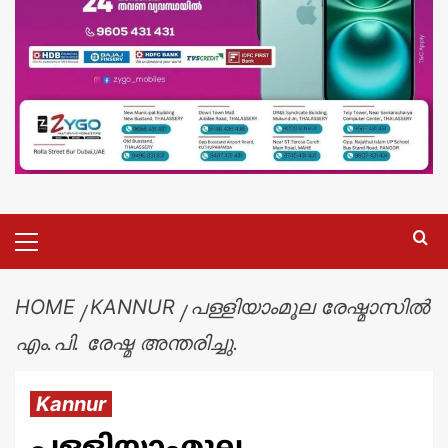
HOME
KANNUR
പള്ളിയാംമൂല രേഷ്മാസിൽ
എം.പി. രേഷ്മ അന്തരിച്ചു.
Kannur