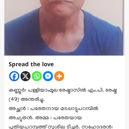
Spread the love
കണ്ണൂർ: പള്ളിയാംമൂല രേഷ്മാസിൽ എം.പി. രേഷ്മ
(49) അന്തരിച്ചു.
അച്ഛൻ : പരേതനായ മടപ്പാട്ടുപറമ്പിൽ
അച്യുതൻ. അമ്മ : പരേതയായ
പുതിയപറമ്പത്ത് സുശീല ടീച്ചർ. സഹോദരൻ: