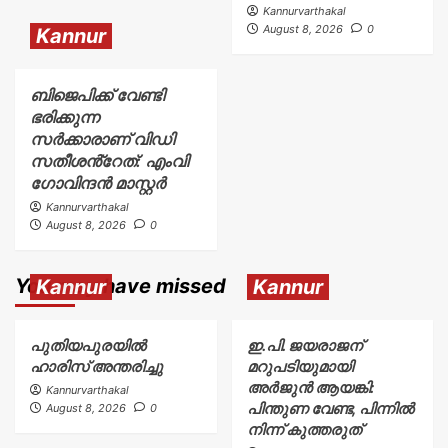
Kannurvarthakal
August 8, 2026
0
Kannur
ബിജെപിക്ക് വേണ്ടി
ഭരിക്കുന്ന
സർക്കാരാണ് വിഡി
സതീശൻ്റേത്: എംവി
ഗോവിന്ദൻ മാസ്റ്റർ
Kannurvarthakal
August 8, 2026
0
You may have missed
Kannur
Kannur
പുതിയപുരയിൽ
ഇ.പി. ജയരാജന്
ഹാരിസ് അന്തരിച്ചു
മറുപടിയുമായി
അർജുൻ ആയങ്കി:
Kannurvarthakal
പിന്തുണ വേണ്ട, പിന്നിൽ
August 8, 2026
0
നിന്ന് കുത്തരുത്