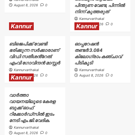
പിന്തുണ വേണ്ട, പിന്നിൽ
August 8, 2026
0
നിന്ന് കുത്തരുത്
Kannurvarthakal
August 8, 2026
0
Kannur
Kannur
ബിജെപിക്ക് വേണ്ടി
ഓപ്പറേഷൻ
ഭരിക്കുന്ന സർക്കാരാണ്
തണ്ടർ:3.084
വിഡി സതീശൻ്റേത്:
കിലോഗ്രാം കഞ്ചാവ്
എംവി ഗോവിന്ദൻ മാസ്റ്റർ
പിടികൂടി
Kannurvarthakal
Kannurvarthakal
August 8, 2026
0
August 8, 2026
0
Kannur
വാർത്താ
വായനയിലൂടെ കേരള
ബുക്ക് ഓഫ്
റിക്കോർഡ്സിൽ ഇടം
നേടി എം.ജി.വേദിക.
Kannurvarthakal
August 8, 2026
0