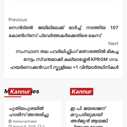
Previous
സെൻട്രൽ ജയിലിലേക്ക് മാർച്ച് നടത്തിയ 107
കോൺഗ്രസ് പ്രവർത്തകർക്കെതിരെ കേസ്
Next
സംസ്ഥാന തല പവർലിഫ്റ്റിംഗ് മത്സരത്തിൽ മികച്ച
നേട്ടം സ്വന്തമാക്കി കല്യാശ്ശേരി KPRGM ഗവ.
ഹയർസെക്കൻഡറി സ്കൂളിലെ +1 വിദ്യാർത്ഥിനികൾ
More Stories
Kannur
Kannur
പുതിയപുരയിൽ
ഇ.പി. ജയരാജന്
ഹാരിസ് അന്തരിച്ചു
മറുപടിയുമായി
അർജുൻ ആയങ്കി:
Kannurvarthakal
പിന്തുണ വേണ്ട,
August 8, 2026
0