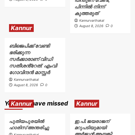
പിന്നിൽ നിന്ന്
കുത്തരുത്
Kannurvarthakal
August 8, 2026
0
Kannur
ബിജെപിക്ക് വേണ്ടി
ഭരിക്കുന്ന
സർക്കാരാണ് വിഡി
സതീശൻ്റേത്: എംവി
ഗോവിന്ദൻ മാസ്റ്റർ
Kannurvarthakal
August 8, 2026
0
You may have missed
Kannur
Kannur
പുതിയപുരയിൽ
ഇ.പി. ജയരാജന്
ഹാരിസ് അന്തരിച്ചു
മറുപടിയുമായി
അർജുൻ ആയങ്കി:
Kannurvarthakal