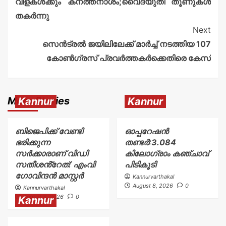
വിളകൾക്കും കനത്തനാശം;വൈദ്യുതി തൂണുകൾ
തകര്‍ന്നു
Next
സെൻട്രൽ ജയിലിലേക്ക് മാർച്ച് നടത്തിയ 107
കോൺഗ്രസ് പ്രവർത്തകർക്കെതിരെ കേസ്
More Stories
Kannur
Kannur
ബിജെപിക്ക് വേണ്ടി
ഓപ്പറേഷൻ
ഭരിക്കുന്ന
തണ്ടർ:3.084
സർക്കാരാണ് വിഡി
കിലോഗ്രാം കഞ്ചാവ്
സതീശൻ്റേത്: എംവി
പിടികൂടി
ഗോവിന്ദൻ മാസ്റ്റർ
Kannurvarthakal
August 8, 2026
0
Kannurvarthakal
August 8, 2026
0
Kannur