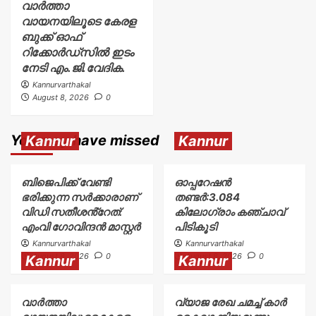
വാർത്താ
വായനയിലൂടെ കേരള
ബുക്ക് ഓഫ്
റിക്കോർഡ്സിൽ ഇടം
നേടി എം.ജി.വേദിക.
Kannurvarthakal
August 8, 2026
0
You may have missed
Kannur
Kannur
ബിജെപിക്ക് വേണ്ടി
ഓപ്പറേഷൻ
ഭരിക്കുന്ന സർക്കാരാണ്
തണ്ടർ:3.084
വിഡി സതീശൻ്റേത്:
കിലോഗ്രാം കഞ്ചാവ്
എംവി ഗോവിന്ദൻ മാസ്റ്റർ
പിടികൂടി
Kannurvarthakal
Kannurvarthakal
August 8, 2026
0
August 8, 2026
0
Kannur
Kannur
വാർത്താ
വ്യാജ രേഖ ചമച്ച് കാർ