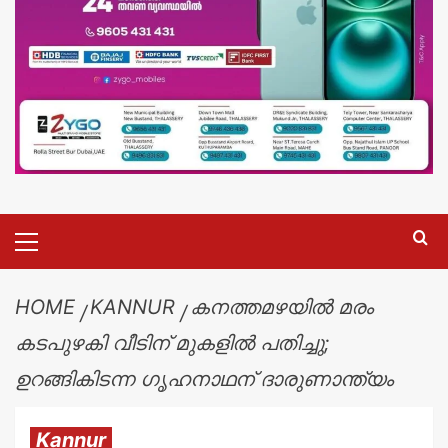
HOME
KANNUR
കനത്തമഴയില്‍ മരം
കടപുഴകി വീടിന് മുകളില്‍ പതിച്ചു;
ഉറങ്ങികിടന്ന ഗൃഹനാഥന് ദാരുണാന്ത്യം
Kannur