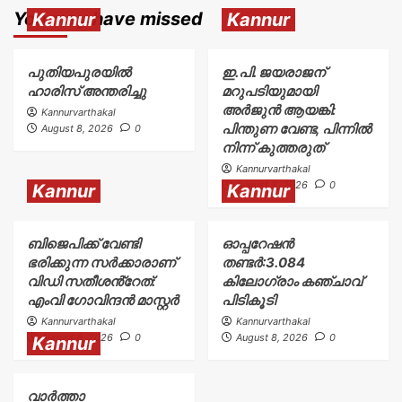
You may have missed
Kannur
Kannur
പുതിയപുരയിൽ
ഇ.പി. ജയരാജന്
ഹാരിസ് അന്തരിച്ചു
മറുപടിയുമായി
അർജുൻ ആയങ്കി:
Kannurvarthakal
പിന്തുണ വേണ്ട, പിന്നിൽ
August 8, 2026
0
നിന്ന് കുത്തരുത്
Kannurvarthakal
August 8, 2026
0
Kannur
Kannur
ബിജെപിക്ക് വേണ്ടി
ഓപ്പറേഷൻ
ഭരിക്കുന്ന സർക്കാരാണ്
തണ്ടർ:3.084
വിഡി സതീശൻ്റേത്:
കിലോഗ്രാം കഞ്ചാവ്
എംവി ഗോവിന്ദൻ മാസ്റ്റർ
പിടികൂടി
Kannurvarthakal
Kannurvarthakal
August 8, 2026
0
August 8, 2026
0
Kannur
വാർത്താ