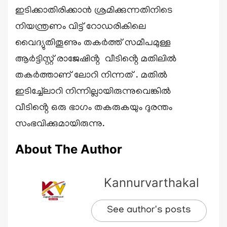
ഇടിക്കാതിരിക്കാൻ ശ്രമിക്കുന്നതിനിടെ
നിയന്ത്രണം വിട്ട് റോഡരികിലെ
വൈദ്യുതിതൂണും തകർത്ത് സമീപമുള്ള
ആർട്ടിസ്റ്റ് രാജേഷിൻ്റ വീടിൻ്റെ മതിലിൽ
തകർത്താണ് ലോറി നിന്നത് . മതിൽ
ഇടിച്ച്ലോറി നിന്നില്ലായിരുന്നുവെങ്കിൽ
വീടിൻ്റെ ഒരു ഭാഗം തകരുകയും ദുരന്തം
സംഭവിക്കുമായിരുന്നു.
About The Author
Kannurvarthakal
See author's posts