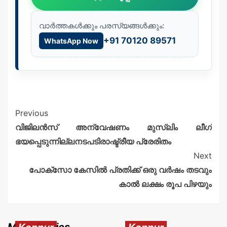
വാർത്തകൾക്കും പരസ്യങ്ങൾക്കും:
+91 70120 89571
WhatsApp Now
Previous
വിജിലൻസ് അന്വേഷണം മുസ്ലിം ലീഗ്
ഭയപ്പെടുന്നില്ലനടപടിരാഷ്ട്രീയ പ്രേരിതം
Next
പോക്സോ കേസിൽ പ്രതിക്ക് ഒരു വർഷം തടവും
കാൽ ലക്ഷം രൂപ പിഴയും
More Stories