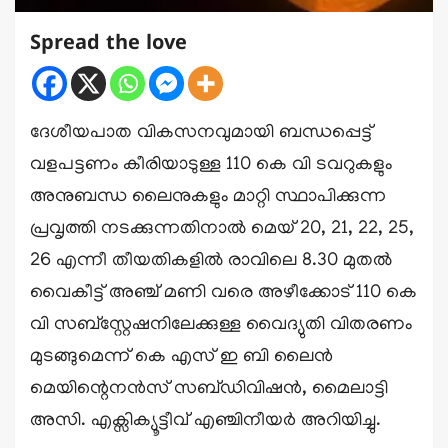
Spread the love
ദേശീയപാത വികസനവുമായി ബന്ധപ്പെട്ട്
വളപട്ടണം കീരിയാടുള്ള 110 കെ വി ടവറുകളും
അനുബന്ധ ലൈനുകളും മാറ്റി സ്ഥാപിക്കുന്ന
പ്രവൃത്തി നടക്കുന്നതിനാൽ മെയ് 20, 21, 22, 25,
26 എന്നീ തീയതികളിൽ രാവിലെ 8.30 മുതൽ
വൈകീട്ട് അഞ്ച് മണി വരെ അഴീക്കോട് 110 കെ
വി സബ്സ്റ്റേഷനിലേക്കുള്ള വൈദ്യുതി വിതരണം
മുടങ്ങുമെന്ന് കെ എസ് ഇ ബി ലൈൻ
മെയിന്റെനൻസ്‌ സബ്ഡിവിഷൻ, മൈലാട്ടി
അസി. എക്സിക്യൂട്ടീവ് എഞ്ചിനീയർ അറിയിച്ചു.