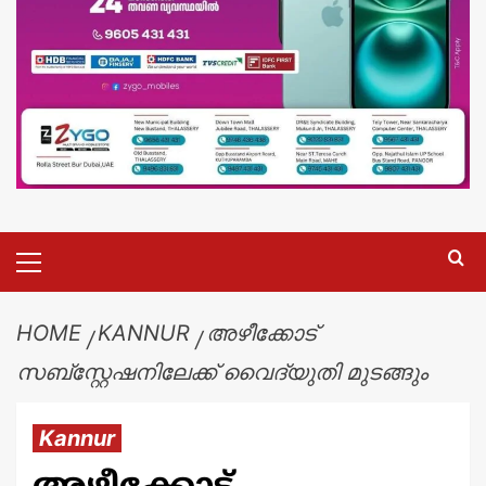
HOME
KANNUR
അഴീക്കോട്
സബ്സ്റ്റേഷനിലേക്ക് വൈദ്യുതി മുടങ്ങും
Kannur