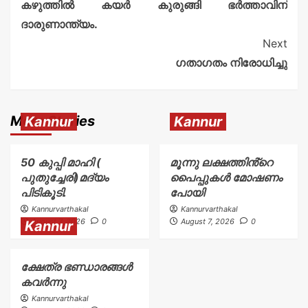
കഴുത്തിൽ കയർ കുരുങ്ങി ഭർത്താവിന്
ദാരുണാന്ത്യം.
Next
ഗതാഗതം നിരോധിച്ചു
More Stories
Kannur
Kannur
50 കുപ്പി മാഹി (
മൂന്നു ലക്ഷത്തിൻ്റെ
പുതുച്ചേരി)മദ്യം
പൈപ്പുകൾ മോഷണം
പിടികൂടി.
പോയി
Kannurvarthakal
Kannurvarthakal
August 7, 2026
0
August 7, 2026
0
Kannur
ക്ഷേത്ര ഭണ്ഡാരങ്ങൾ
കവർന്നു
Kannurvarthakal