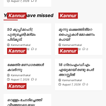
August 7, 2026
0
You may have missed
Kannur
Kannur
50 കുപ്പി മാഹി (
മൂന്നു ലക്ഷത്തിൻ്റെ
പുതുച്ചേരി)മദ്യം
പൈപ്പുകൾ മോഷണം
പിടികൂടി.
പോയി
Kannurvarthakal
Kannurvarthakal
August 7, 2026
0
August 7, 2026
0
Kannur
Kannur
ക്ഷേത്ര ഭണ്ഡാരങ്ങൾ
18 ഗ്രാംഎംഡി എം
കവർന്നു
എയുമായി രണ്ടു പേർ
അറസ്റ്റിൽ
Kannurvarthakal
August 7, 2026
0
Kannurvarthakal
August 7, 2026
0
Kannur
വെള്ളം ചോദിച്ചെത്തി
വീട്ടമ്മയുടെ മാല