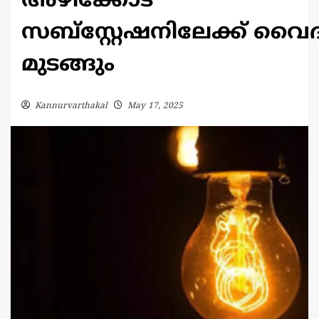
അഴീക്കോട്
സബ്സ്റ്റേഷനിലേക്ക് വൈദ്
മുടങ്ങും
Kannurvarthakal
May 17, 2025