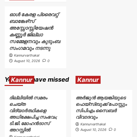
ഓൾ കേരള പ്രൈവറ്റ്
ബാങ്കേഴ്‌സ്
അസ്സോസ്സിയേഷൻ
കണ്ണൂർ ജില്ലാ
സമ്മേളനവും കുടുംബ
സംഗമവും നടന്നു
Kannurvarthakal
August 10, 2026
0
You may have missed
Kannur
Kannur
ദില്ലിയിൽ സമരം
അര്‍ജുന്‍ ആയങ്കിയുടെ
ചെയ്ത
ഫെയ്‌സ്ബുക്ക് പോസ്റ്റും
വിദ്യാർത്ഥികളെ
സിപിഎം സൈബര്‍
അധിക്ഷേപിച്ച സംഭവം;
വിവാദവും
ടി.ജി. മോഹൻദാസ്
Kannurvarthakal
അറസ്റ്റിൽ
August 10, 2026
0
Kannurvarthakal