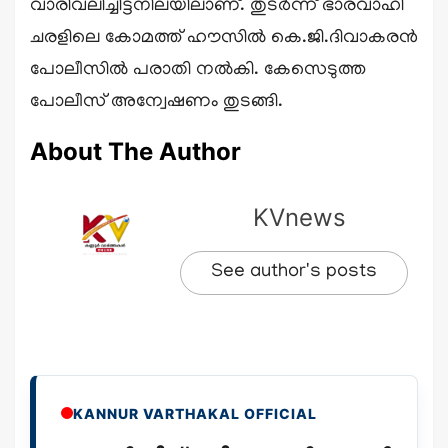
വാരിവലിച്ചിട്ടനിലയിലാണ്. തുടർന്ന് ഭാരവാഹി
ചരളിലെ കോമത്ത് ഹൗസിൽ കെ.ജി.ദിവാകരൻ
പോലീസിൽ പരാതി നൽകി. കേസെടുത്ത
പോലീസ് അന്വേഷണം തുടങ്ങി.
About The Author
KVnews
See author's posts
KANNUR VARTHAKAL OFFICIAL