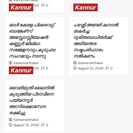
August 10, 2026
0
Kannur
Kannur
ഓൾ കേരള പ്രൈവറ്റ്
പഴശ്ശി അണ്ടർ കനാൽ
ബാങ്കേഴ്‌സ്
തകർച്ച:
അസ്സോസ്സിയേഷൻ
ദുരിതബാധിതർക്ക്‌
കണ്ണൂർ ജില്ലാ
അടിയന്തര
സമ്മേളനവും കുടുംബ
നഷ്ടപരിഹാരം
സംഗമവും നടന്നു
നൽകണം
Kannurvarthakal
Kannurvarthakal
August 10, 2026
0
August 10, 2026
0
Kannur
വൈദ്യുതി ലൈനിൽ
കുടുങ്ങിയ പ്രാവിനെ
പയ്യന്നൂർ
അഗ്നിരക്ഷാസേന
രക്ഷിച്ചു
Kannurvarthakal
August 10, 2026
0