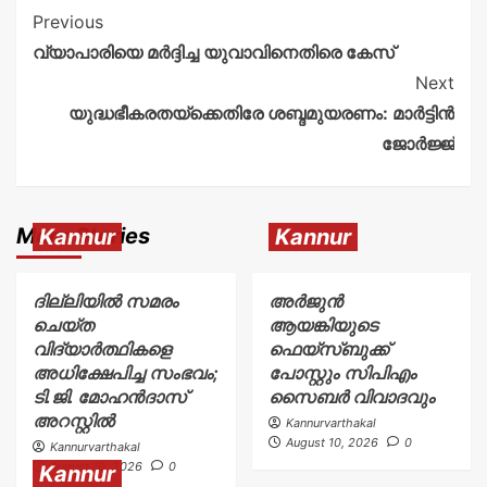
Previous
വ്യാപാരിയെ മർദ്ദിച്ച യുവാവിനെതിരെ കേസ്
Next
യുദ്ധഭീകരതയ്‌ക്കെതിരേ ശബ്ദമുയരണം: മാര്‍ട്ടിന്‍
ജോര്‍ജ്ജ്
More Stories
Kannur
Kannur
ദില്ലിയിൽ സമരം
അര്‍ജുന്‍
ചെയ്ത
ആയങ്കിയുടെ
വിദ്യാർത്ഥികളെ
ഫെയ്‌സ്ബുക്ക്
അധിക്ഷേപിച്ച സംഭവം;
പോസ്റ്റും സിപിഎം
ടി.ജി. മോഹൻദാസ്
സൈബര്‍ വിവാദവും
അറസ്റ്റിൽ
Kannurvarthakal
August 10, 2026
0
Kannurvarthakal
August 10, 2026
0
Kannur