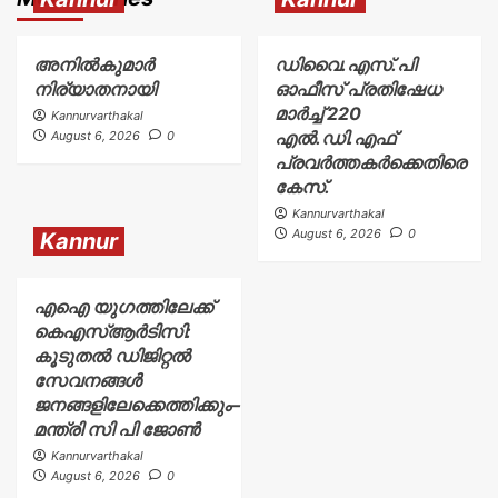
അനിൽകുമാർ
ഡിവൈ.എസ്.പി
നിര്യാതനായി
ഓഫീസ് പ്രതിഷേധ
മാർച്ച് 220
Kannurvarthakal
എൽ.ഡി.എഫ്
August 6, 2026
0
പ്രവർത്തകർക്കെതിരെ
കേസ്.
Kannurvarthakal
August 6, 2026
0
Kannur
എഐ യുഗത്തിലേക്ക്
കെഎസ്ആർടിസി:
കൂടുതൽ ഡിജിറ്റൽ
സേവനങ്ങൾ
ജനങ്ങളിലേക്കെത്തിക്കും–
മന്ത്രി സി പി ജോൺ
Kannurvarthakal
August 6, 2026
0