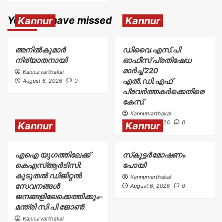
You may have missed
Kannur
Kannur
അനിൽകുമാർ
ഡിവൈ.എസ്.പി
നിര്യാതനായി
ഓഫീസ് പ്രതിഷേധ
മാർച്ച് 220
Kannurvarthakal
എൽ.ഡി.എഫ്
August 6, 2026
0
പ്രവർത്തകർക്കെതിരെ
കേസ്.
Kannurvarthakal
August 6, 2026
0
Kannur
Kannur
എഐ യുഗത്തിലേക്ക്
സ്‌കൂട്ടർമോഷണം
കെഎസ്ആർടിസി:
പോയി
കൂടുതൽ ഡിജിറ്റൽ
Kannurvarthakal
സേവനങ്ങൾ
August 6, 2026
0
ജനങ്ങളിലേക്കെത്തിക്കും–
മന്ത്രി സി പി ജോൺ
Kannurvarthakal