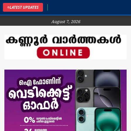
കണ്ണ
LATEST UPDATES
August 7, 2026