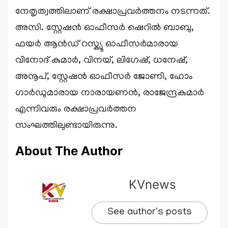
നേതൃത്വത്തിലാണ് രക്ഷാപ്രവർത്തനം നടന്നത്.
അസി. സ്റ്റേഷൻ ഓഫീസർ ഷെറിൽ ബാബു,
ഫയർ ആൻഡ് റസ്ക്യൂ ഓഫീസർമാരായ
വിനോദ് കുമാർ, വിനയ്, ലിഗേഷ്, ധനേഷ്,
അനൂപ്, സ്റ്റേഷൻ ഓഫീസർ ജോണി, ഹോം
ഗാർഡുമാരായ നാരായണൻ, രാജേന്ദ്രകുമാർ
എന്നിവരും രക്ഷാപ്രവർത്തന
സംഘത്തിലുണ്ടായിരുന്നു.
About The Author
KVnews
See author's posts