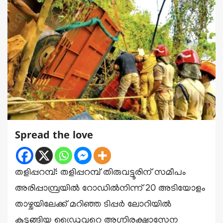
Spread the love
തളിപ്പറമ്പ്: തളിപ്പറമ്പ് തിരുവട്ടൂരിന് സമീപം
അരിപ്പാമ്പ്രയിൽ റോഡിൽനിന്ന് 20 അടിയോളം
താഴ്ചയിലേക്ക് മറിഞ്ഞ ടിപ്പർ ലോറിയിൽ
കുടുങ്ങിയ ഡ്രൈവറെ അഗ്നിരക്ഷാസേന