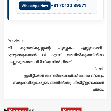
+91 70120 89571
WhatsApp Now
Previous
വി. കുഞ്ഞികൃഷ്ണന്റെ പുസ്തകം ഏറ്റുവാങ്ങി;
എഴുത്തുകാരൻ വി എസ് അനിൽകുമാറിൻ്റെ
കണ്ണപുരത്തെ വീടിന് മുന്നിൽ റീത്ത്
Next
ഇരിട്ടിയിൽ തണൽമരങ്ങൾക്ക് നേരെ വീണ്ടും
സമൂഹവിരുദ്ധരുടെ അതിക്രമം; തീയിട്ട് ഉണക്കാൻ
ശ്രമം
More Stories
Kannur
Kannur