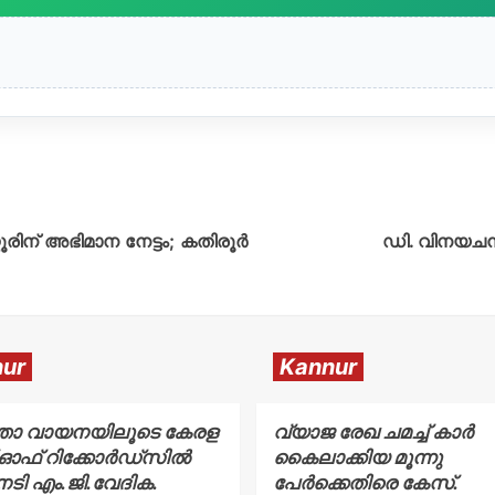
ിന് അഭിമാന നേട്ടം; കതിരൂർ
ഡി. വിനയചന്
ur
Kannur
്താ വായനയിലൂടെ കേരള
വ്യാജ രേഖ ചമച്ച് കാർ
് ഓഫ് റിക്കോർഡ്സിൽ
കൈലാക്കിയ മൂന്നു
േടി എം.ജി.വേദിക.
പേർക്കെതിരെ കേസ്.