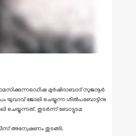
 താമസിക്കുന്നഒഡീഷ മുർഷിദാബാദ് സുജനൂർ
മീപം യുവാവ് ജോലി ചെയ്യുന്ന ശിൽപബോട്ടിനു
െയ്യുന്നത്. തുടർന്ന് ബോട്ടുടമ
സ് അന്വേഷണം തുടങ്ങി.