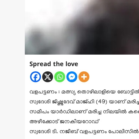
Spread the love
വളപട്ടണം : മത്സ്യ തൊഴിലാളിയെ ബോട്ടിൽ
സ്വദേശി ജിഷ്ണുദേവ് മാജ്ഹി (49) യാണ് മര
സമീപം യാർഡിലാണ് മരിച്ച നിലയിൽ കണ്ടെത്
അഴീക്കോട് ജനകീയറോഡ്
സ്വദേശി ടി. നജീബ് വളപട്ടണം പോലീസി