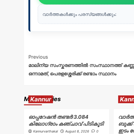
വാർത്തകൾക്കും പരസ്യങ്ങൾക്കും:
Previous
മാലിന്യ സംസ്കരണത്തിൽ സംസ്ഥാനത്ത് കണ്ണൂര
ഒന്നാമത്, പെരളശ്ശേരിക്ക് രണ്ടാം സ്ഥാനം
More Stories
Kannur
Kann
ഓപ്പറേഷൻ തണ്ടർ:3.084
വാർത
കിലോഗ്രാം കഞ്ചാവ് പിടികൂടി
ബുക്ക
ഇടം ന
Kannurvarthakal
August 8, 2026
0