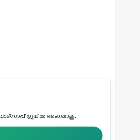
്സാപ്പ് ഗ്രൂപ്പിൽ അംഗമാകൂ.