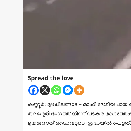
Spread the love
കണ്ണൂർ: മുഴപ്പിലങ്ങാട് – മാഹി ദേശീയപാത 
തലശ്ശേരി ഭാഗത്ത് നിന്ന് വടകര ഭാഗത്ത
ഉയരുന്നത് ഡൈവറുടെ ശ്രദ്ധയിൽ പെട്ടത്