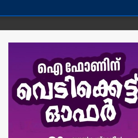
കണ്ണൂർ