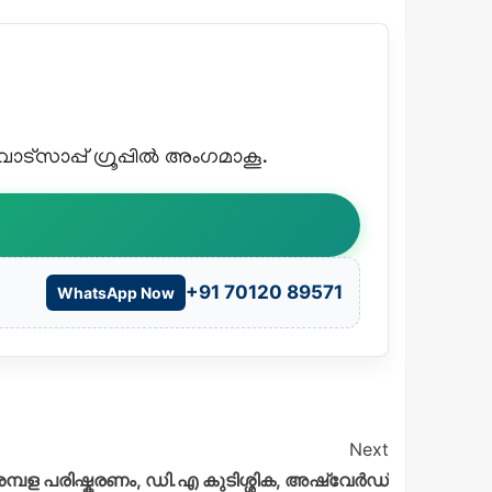
്സാപ്പ് ഗ്രൂപ്പിൽ അംഗമാകൂ.
+91 70120 89571
WhatsApp Now
Next
ശമ്പള പരിഷ്കരണം, ഡി.എ കുടിശ്ശിക, അഷ്വേർഡ്