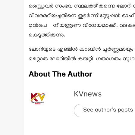
ഡ്രൈവർ സംഭവ സ്ഥലത്ത് തന്നെ ലോറി നി
വിവരമറിയച്ചതിനെ തുടർന്ന് സ്റ്റേഷൻ ഓ
മുൻപെ നിയന്ത്രണ വിധേയമാക്കി. വടകരയിൽ 
കെടുത്തിരുന്നു.
ലോറിയുടെ എഞ്ചിൻ കാബിൻ പൂർണ്ണമായും 
മറ്റൊരു ലോറിയിൽ കയറ്റി ഗതാഗതം സുഗമ
About The Author
KVnews
See author's posts