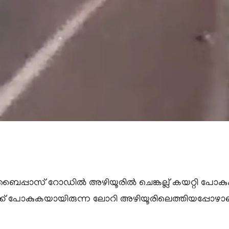
ബൈപ്പാസ് റോഡിൽ അഴിയൂരിൽ ചെങ്കല്ല് കയറ്റി പോകുകയായ
േക്ക് പോകുകയായിരുന്ന ലോറി അഴിയൂരിലെത്തിയപ്പോഴ
.