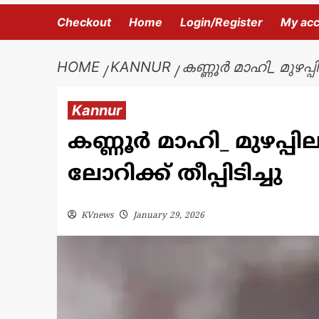
Checkout
Home
Login/Register
My ac
HOME
KANNUR
കണ്ണൂർ മാഹി_ മുഴപ്
Kannur
കണ്ണൂർ മാഹി_ മുഴപ്
ലോറിക്ക് തീപ്പിടിച്ചു
KVnews
January 29, 2026