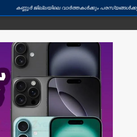
 ജില്ലയിലെ വാർത്തകൾക്കും പരസ്യങ്ങൾക്കും ബന്ധപ്പെടു