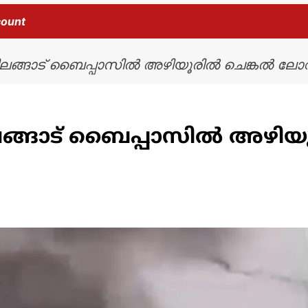
count
പിലങ്ങാട് ബൈപ്പാസിൽ അഴിയൂരിൽ ചെങ്കൽ ലോറിക്ക്
പിലങ്ങാട് ബൈപ്പാസിൽ അഴി