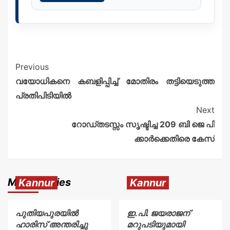
Previous
വയോധികനെ കബളിപ്പിച്ച് മോതിരം തട്ടിയെടുത്ത
പ്രതിപിടിയിൽ
Next
റോഡ്തടസ്സം സൃഷ്ടിച്ച 209 ബി ജെ പി
ക്കാർക്കെതിരെ കേസ്
More Stories
Kannur
Kannur
പുതിയപുരയിൽ
ഇ.പി. ജയരാജന്
ഹാരിസ് അന്തരിച്ചു
മറുപടിയുമായി