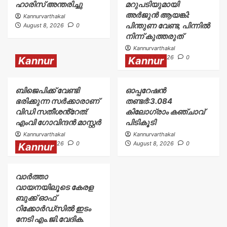
ഹാരിസ് അന്തരിച്ചു
മറുപടിയുമായി
അർജുൻ ആയങ്കി:
Kannurvarthakal
പിന്തുണ വേണ്ട, പിന്നിൽ
August 8, 2026
0
നിന്ന് കുത്തരുത്
Kannurvarthakal
August 8, 2026
0
Kannur
Kannur
ബിജെപിക്ക് വേണ്ടി
ഓപ്പറേഷൻ
ഭരിക്കുന്ന സർക്കാരാണ്
തണ്ടർ:3.084
വിഡി സതീശൻ്റേത്:
കിലോഗ്രാം കഞ്ചാവ്
എംവി ഗോവിന്ദൻ മാസ്റ്റർ
പിടികൂടി
Kannurvarthakal
Kannurvarthakal
August 8, 2026
0
August 8, 2026
0
Kannur
വാർത്താ
വായനയിലൂടെ കേരള
ബുക്ക് ഓഫ്
റിക്കോർഡ്സിൽ ഇടം
നേടി എം.ജി.വേദിക.