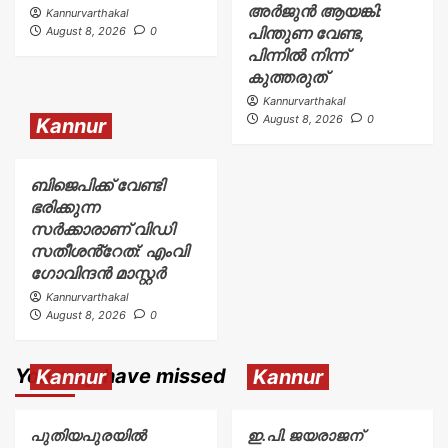
അർജുൻ ആയങ്കി:
Kannurvarthakal
പിന്തുണ വേണ്ട,
August 8, 2026
0
പിന്നിൽ നിന്ന്
കുത്തരുത്
Kannurvarthakal
August 8, 2026
0
Kannur
ബിജെപിക്ക് വേണ്ടി
ഭരിക്കുന്ന
സർക്കാരാണ് വിഡി
സതീശൻ്റേത്: എംവി
ഗോവിന്ദൻ മാസ്റ്റർ
Kannurvarthakal
August 8, 2026
0
You may have missed
Kannur
Kannur
പുതിയപുരയിൽ
ഇ.പി. ജയരാജന്